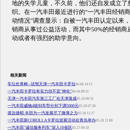
地的失学儿童，不久前，他们还自发成立了
织。在一汽丰田最近进行的“一汽丰田经销
动情况”调查显示：自被一汽丰田认定以来，有
销商从事过公益活动，而其中50%的经销商
动或者有强烈的助学意向。
相关新闻
·
车坛长青树--试驾天津一汽丰田卡罗拉
06-06 14:15
·
一汽丰田卡罗拉有实力但不宜“神化”
06-04 08:31
·
天津一汽丰田汽车第三工厂在天津落成
05-29 09:52
·
一汽丰田威驰4级别车型分别下调5000元
05-29 07:38
·
渡边捷昭:丰田为一汽发展尽了微薄之力
05-28 11:27
·
一汽丰田新COROLLA卡罗拉巡展活动在青岛举办
05-28 11:00
·
一汽丰田“诚信服务列车”深入10省区
05-27 09:10