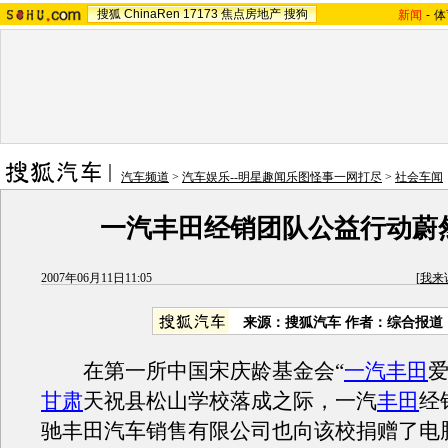
搜狐
ChinaRen
17173
焦点房地产
搜狗
新闻
-
体
汽车频道
>
汽车娱乐--明星趣闻乐图怪事一网打尽
>
社会车闻
一汽丰田经销团队公益行动蔚
2007年06月11日11:05
[
我来
来源：搜狐汽车 作者：综合报道
在第一所中国宋庆龄基金会“
一汽丰田
爱
甘肃
天祝县松山学校落成之际，一汽
丰田
经
驰丰田汽车销售有限公司也向该校捐赠了电