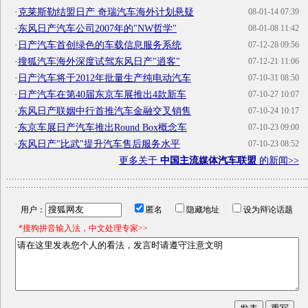
·
克莱斯勒结盟日产 奇瑞汽车海外计划悬疑
08-01-14 07:39
·
东风日产汽车公司2007年的"NW哲学"
08-01-08 11:42
·
日产汽车首创绿色的车载信息服务系统
07-12-28 09:56
·
搜狐汽车海外深度试驾东风日产"逍客"
07-12-21 11:06
·
日产汽车将于2012年批量生产纯电动汽车
07-10-31 08:50
·
日产汽车在第40届东京车展推出4款新车
07-10-27 10:07
·
东风日产联姻中行首推汽车金融交叉销售
07-10-24 10:17
·
东京车展日产汽车推出Round Box概念车
07-10-23 09:00
·
东风日产"比武"提升汽车售后服务水平
07-10-23 08:52
更多关于
中国主流媒体汽车联盟
的新闻>>
用户：
匿名
隐藏地址
设为辩论话题
*搜狗拼音输入法，中文处理专家>>