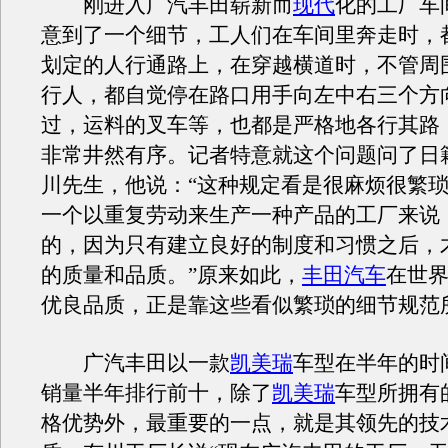
刚进入广汽丰田崭新而
现代
化的工厂车
意到了一个细节，工人们在车间里奔走时，
划定的人行通路上，在穿越横道时，不管周
行人，都自觉停在路口用手向左中右三个方
过，运料的叉车等，也都是严格地各行其路
非常井然有序。记者特意就这个问题问了日
川先生，他说：“这种规定看是很麻烦很繁
一个以重复劳动来生产一种产品的工厂来说
的，因为只有建立良好的制度和习惯之后，
的质量和品质。”原来如此，
丰田汽车
在世
优良品质，正是靠这些看似繁琐的细节规范
广汽丰田以一款
凯美瑞
车型在半年的时
销量半年排行前十，除了
凯美瑞
车型所拥有
格优势外，最重要的一点，就是其领先的技