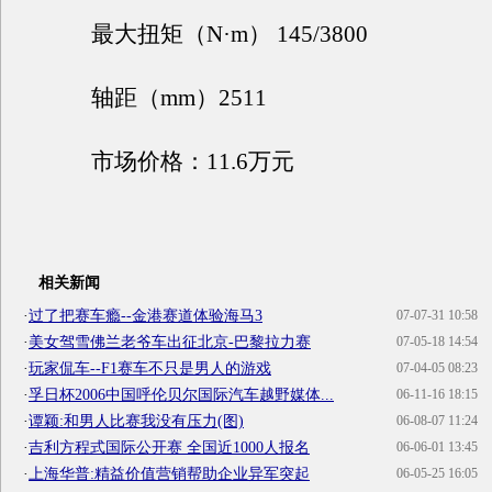
最大扭矩（N·m） 145/3800
轴距（mm）2511
市场价格：11.6万元
相关新闻
·
过了把赛车瘾--金港赛道体验海马3
07-07-31 10:58
·
美女驾雪佛兰老爷车出征北京-巴黎拉力赛
07-05-18 14:54
·
玩家侃车--F1赛车不只是男人的游戏
07-04-05 08:23
·
孚日杯2006中国呼伦贝尔国际汽车越野媒体...
06-11-16 18:15
·
谭颖:和男人比赛我没有压力(图)
06-08-07 11:24
·
吉利方程式国际公开赛 全国近1000人报名
06-06-01 13:45
·
上海华普:精益价值营销帮助企业异军突起
06-05-25 16:05