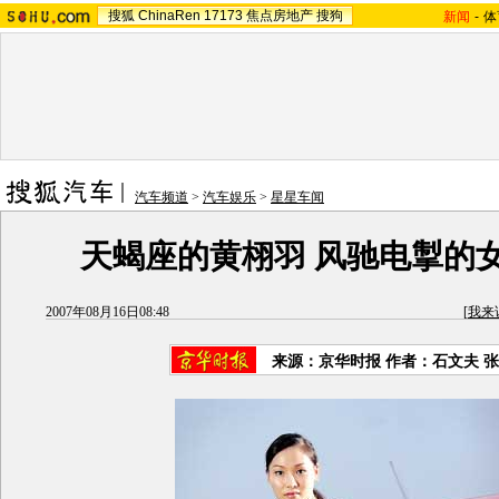
搜狐
ChinaRen
17173
焦点房地产
搜狗
新闻
-
体
汽车频道
>
汽车娱乐
>
星星车闻
天蝎座的黄栩羽 风驰电掣的
2007年08月16日08:48
[
我来
来源：京华时报 作者：石文夫 