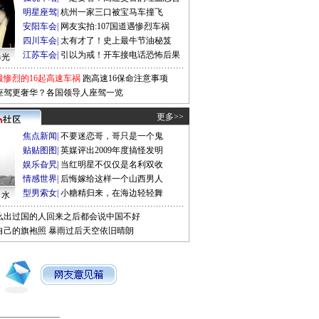
明星座驾
|
杭州一家三口被宝马车撞飞
安阳车会
|
网友实拍:107国道遇惨烈车祸
四川车会
|
太有才了！史上最牛节油秘笈
江苏车会
|
引以为戒！开车接电话恐怖后果
曝光
最惨烈的16起高速车祸
跑高速16保命注意事项
座驾更奢华？各国领导人座驾一览
更多>>
焦点新闻
|
不要迷恋哥，哥只是一个鬼
贴贴图图
|
英媒评出2009年度搞怪发明
娱乐旮旯
|
当红明星不仅仅是名利双收
情感世界
|
后悔嫁给这样一个山西男人
型男索女
|
小糖精归来，在海边轻轻舞
口水
么出过国的人回来之后都会说中国不好
自己的旗袍照
暴雨过后天空依旧晴朗