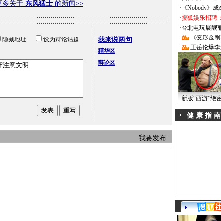
更多关于
东风猛士
的新闻>>
·
《Nobody》
·
搜狐娱乐招聘
·
台北电玩展靓丽Sh
·
《变形金刚
隐藏地址
设为辩论话题
我来说两句
·
王岳伦爆李
精华区
辩论区
新版“西游”绝
健 康 指 南
我要发布