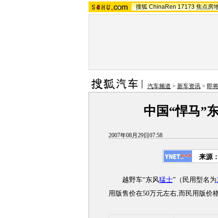
搜狐
ChinaRen
17173
焦点房
汽车频道
>
新车资讯
>
即
中国“悍马”
2007年08月29日07:58
来源
越野车“东风
猛士
”（民用型名为
用版售价在50万元左右,而民用版价