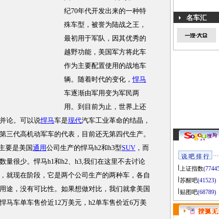
纪70年代开发出来的一种特
名车汇
殊车型，被誉为陆战之王，
最初用于军队，因其优秀的
越野功能，美国军方将此车
作为主要配置使用的战地车
辆。随着时代的变化，
悍马
车逐渐由军用变为军民两
用。到目前为止，世界上还
并论。可以说
悍马
车是
现代
汽车工业革命的结晶，
第三代高机动军车的代表，目前还无第四代生产。
”主要是美国
通用
公司生产的悍马h2和h3型
SUV
，而
说 吧 排 行
量很少。悍马h1和h2、h3,我们在这里不去讨论
上证指数
(7744
，就现在阶段，它是两个公司生产的两种车，各自
苏醒吧
(41523)
用途，没有可比性。如果想做对比，我们就拿美国
贴图吧
(68789)
悍马车单车售价近12万美元，h2单车售价近6万美