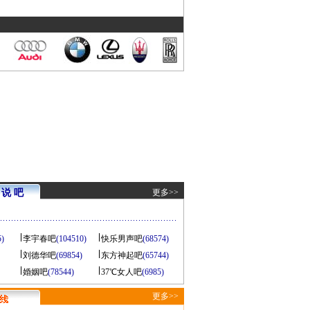
说 吧
更多>>
5)
李宇春吧
(104510)
快乐男声吧
(68574)
刘德华吧
(69854)
东方神起吧
(65744)
婚姻吧
(78544)
37℃女人吧
(6985)
更多>>