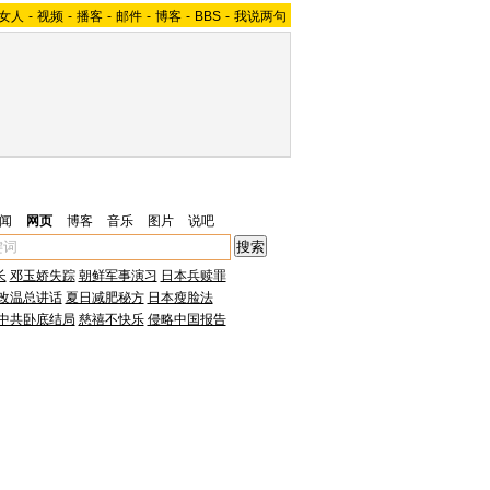
女人
-
视频
-
播客
-
邮件
-
博客
-
BBS
-
我说两句
闻
网页
博客
音乐
图片
说吧
长
邓玉娇失踪
朝鲜军事演习
日本兵赎罪
改温总讲话
夏日减肥秘方
日本瘦脸法
中共卧底结局
慈禧不快乐
侵略中国报告