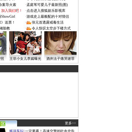
成命案导火索
·
孟庭苇可爱儿子最新照(图)
：加入我们吧！
·
点击进入搜狐娱乐影视库
owGirl
·
游戏史上最般配的十对情侣
2》送票！
·
张元首透露戒毒生活
湘胎教
·
令人惊叹太空步下楼方式
密照
王菲小女儿李嫣曝光
酒井法子痛哭谢罪
更多>>
狐说车坛
|
一定要看！高速交警的吐血忠告