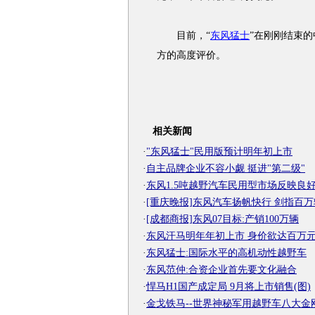
目前，“
东风猛士
”在刚刚结束的
方的高度评价。
相关新闻
·
"东风猛士"民用版预计明年初上市
·
自主品牌企业不容小觑 挺进"第二级"
·
东风1.5吨越野汽车民用型市场反映良
·
[重庆晚报]东风汽车扬帆快行 剑指百万
·
[成都商报]东风07目标:产销100万辆
·
东风汗马明年年初上市 身价欲达百万
·
东风猛士:国际水平的高机动性越野车
·
东风范仲:合资企业首先要文化融合
·
悍马H1国产成定局 9月将上市销售(图)
·
金戈铁马--世界神秘军用越野车八大金