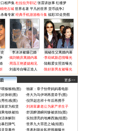
对口相声集
杜拉拉升职记
张震讲故事
红楼梦
-精绝古城
世界名著
平凡的世界
货币战争2
毒杀毒专家
经典手机游游格斗集
福彩3D走势图
情史
李冰冰被爆已婚
揭秘生父离婚内幕
孕
·
揭刘晓庆离婚内幕
·
李幼斌新恋情曝光
婚
·
周迅王艳婆媳相见
·
陆毅爱女照首曝光
折
·
刘嘉玲自曝正造人
·
陈好新男友被曝光
 后
更多>>
喂猕猴桃(图)
·
独家：章子怡带妈妈看电影
好身材(图)
·
佟大为马伊琍再度牵手(图)
秀性感(图)
·
倪萍赵忠祥十年后再携手
服装皆为租赁
·
刘涛富豪老公为家产求生子
颜乘地铁被拍
·
舒淇醉酒瞬间惨被抓拍(图)
做活体解剖
·
实拍漂亮的地摊西施(组图)
的暴烈脾气
·
世界九大罪恶之城(组图)
遇灵异事件
·
李孝利新欢私密视频曝光