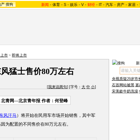
地产
搜狗
新闻
-
体育
-
S
-
娱乐
-
V
-
财经
-
IT
-
汽车
-
房产
-
家居
-
将上市
>
即将上市
新
东风猛士售价80万左右
央视质疑29岁市
石首网站被黑
篡
[
我来说两句
] [字号：
大
中
小
]
宋美龄牛奶洗澡
：北青网—北京青年报 作者：何登峰
东风汗马
）将开始在民用车市场开始销售，其中军
格因为配置的不同售价在80万元左右。