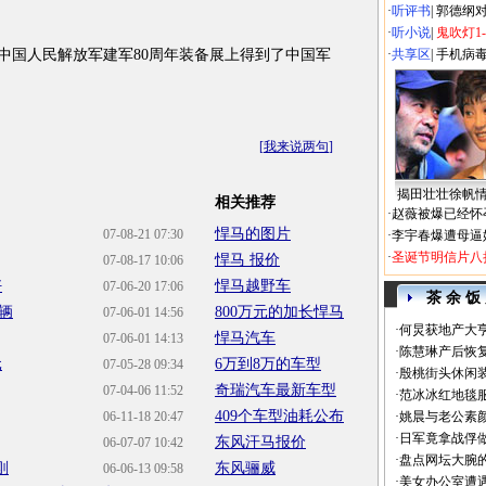
·
听评书
|
郭德纲
·
听小说
|
鬼吹灯1
中国人民解放军建军80周年装备展上得到了中国军
·
共享区
|
手机病
[
我来说两句
]
揭田壮壮徐帆
相关推荐
·
赵薇被爆已经怀
悍马的图片
07-08-21 07:30
·
李宇春爆遭母逼
·
圣诞节明信片八
悍马 报价
07-08-17 10:06
好
悍马越野车
07-06-20 17:06
茶 余 饭
辆
800万元的加长悍马
07-06-01 14:56
·
何炅获地产大亨
悍马汽车
07-06-01 14:13
·
陈慧琳产后恢复
元
6万到8万的车型
07-05-28 09:34
·
殷桃街头休闲装
奇瑞汽车最新车型
07-04-06 11:52
·
范冰冰红地毯
409个车型油耗公布
06-11-18 20:47
·
姚晨与老公素
·
日军竟拿战俘
东风汗马报价
06-07-07 10:42
·
盘点网坛大腕
刚
东风骊威
06-06-13 09:58
·
美女办公室遭