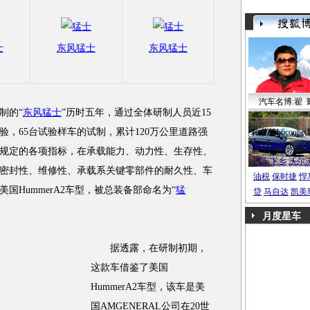
士
东风猛士
东风猛士
汽车名博:翟 
制的“
东风猛士
”历时五年，通过全体研制人员近15
验，65台试验样车的试制，累计120万公里道路强
帕萨特b6coupe
热点标签：
车
规定的各项指标，在承载能力、动力性、生存性、
汽车下乡
沃尔
密封性、维修性、承载系关键零部件的耐久性、车
油税
保时捷
悍
国HummerA2车型，被总装备部命名为“
猛
贷
马自达
凯美
月度星车
据透露，在研制初期，
这款车借鉴了美国
HummerA2车型，该车是美
国AMGENERAL公司在20世