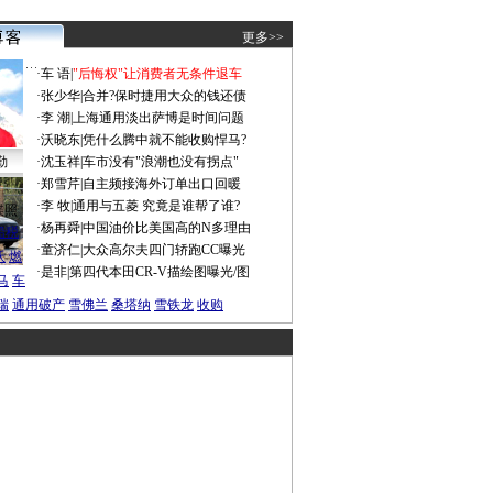
更多>>
·
车 语
|
"后悔权"让消费者无条件退车
·
张少华
|
合并?保时捷用大众的钱还债
·
李 潮
|
上海通用淡出萨博是时间问题
·
沃晓东
|
凭什么腾中就不能收购悍马?
勤
·
沈玉祥
|
车市没有"浪潮也没有拐点"
·
郑雪芹
|
自主频接海外订单出口回暖
·
李 牧
|
通用与五菱 究竟是谁帮了谁?
谍照
·
杨再舜
|
中国油价比美国高的N多理由
船税
·
童济仁
|
大众高尔夫四门轿跑CC曝光
沃
燃
·
是非
|
第四代本田CR-V描绘图曝光/图
马
车
瑞
通用破产
雪佛兰
桑塔纳
雪铁龙
收购