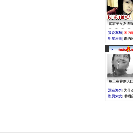
富家子女友遭
狐说车坛
|
国内
明星座驾
|
谁的
每天在吞别人
漂在海外
|
为什
型男索女
|
晒晒