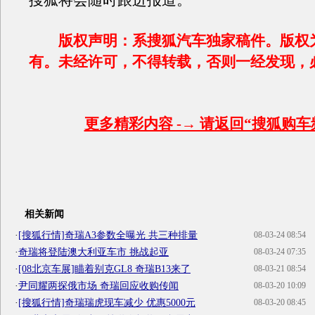
搜狐将会随时跟进报道。
版权声明：系搜狐汽车独家稿件。版权
有。未经许可，不得转载，否则一经发现，
更多精彩内容 -→ 请返回“搜狐购车
相关新闻
·
[搜狐行情]奇瑞A3参数全曝光 共三种排量
08-03-24 08:54
·
奇瑞将登陆澳大利亚车市 挑战起亚
08-03-24 07:35
·
[08北京车展]瞄着别克GL8 奇瑞B13来了
08-03-21 08:54
·
尹同耀两探俄市场 奇瑞回应收购传闻
08-03-20 10:09
·
[搜狐行情]奇瑞瑞虎现车减少 优惠5000元
08-03-20 08:45