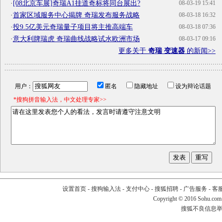
·
[08北京车展]奇瑞A1挂道奇标将同台展出?
08-03-19 15:41
·
首家区域服务中心揭牌 奇瑞发布服务战略
08-03-18 16:32
·
投9.5亿美元奇瑞量子项目将主推高端车
08-03-18 07:36
·
意大利牌瑞虎 奇瑞曲线战略试水欧洲市场
08-03-17 09:16
更多关于
奇瑞 变速器
的新闻>>
用户：
匿名
隐藏地址
设为辩论话题
*搜狗拼音输入法，中文处理专家>>
设置首页
-
搜狗输入法
-
支付中心
-
搜狐招聘
-
广告服务
-
客
Copyright
©
2016 Sohu.com
搜狐不良信息