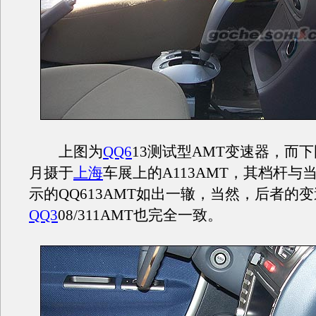
上图为
QQ6
13测试型AMT变速器，而
月摄于
上海
车展上的A113AMT，其档杆与
示的QQ613AMT如出一辙，当然，后者的
QQ3
08/311AMT也完全一致。