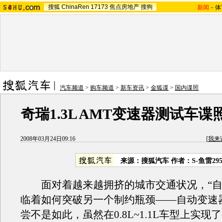
搜狐
ChinaRen
17173
焦点房地产
搜狗
新闻
-
体
汽车频道
>
购车频道
>
新车资讯
>
金狐谍
>
国内谍照
奇瑞1.3L AMT变速器测试车
2008年03月24日09:16
[
我来
来源：搜狐汽车 作者：S-鱼雷295
面对着越来越拥挤的城市交通状况，“自
临着如何突破另一个制约瓶颈——自动变速
尝不是如此，虽然在0.8L~1.1L车型上实现