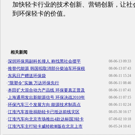
加快轻卡行业的技术创新、营销创新，让社
到环保轻卡的价值。
相关新闻
·
深圳环保局副科长撞人 称找黑社会摆平
08-06-13 09:33
·
推替代能源 韩国拟取消部分柴油车环保税
08-06-13 07:43
·
东风日产赠送环保袋
08-06-11 15:24
·
"限塑令"实施 万达环保先行
08-06-11 08:46
·
本田扩大混合动力产品线 环保要真正普及
08-06-11 07:41
·
上海通用发出新能源信号 环保决战2010年
08-06-11 07:15
·
环保汽车三个发展方向:能源技术制高点
08-06-11 02:24
·
江淮汽车首批捐助轻卡已抵达前线灾区
08-05-30 16:17
·
江淮汽车向北京市场推出4款达标国3轻卡
07-09-02 10:18
·
江淮汽车主打轻卡威铃欧Ⅲ版在北京上市
06-05-24 10:41