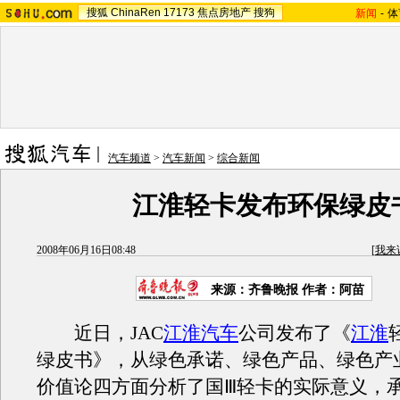
搜狐
ChinaRen
17173
焦点房地产
搜狗
新闻
-
体
汽车频道
>
汽车新闻
>
综合新闻
江淮轻卡发布环保绿皮
2008年06月16日08:48
[
我来
来源：齐鲁晚报 作者：阿苗
近日，JAC
江淮汽车
公司发布了《
江淮
绿皮书》，从绿色承诺、绿色产品、绿色产
价值论四方面分析了国Ⅲ轻卡的实际意义，