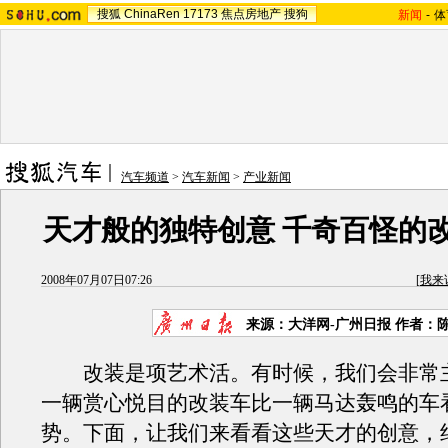
搜狐
ChinaRen
17173
焦点房地产
搜狗
新闻
-
体
汽车频道
>
汽车新闻
>
产业新闻
天才般的独特创意 千奇百怪的
2008年07月07日07:26
[
我来
来源：大洋网-广州日报 作者：
改装是项艺术活。有时候，我们会非常
一辆赏心悦目的改装车比一辆马达轰鸣的车
势。下面，让我们来看看这些天才的创意，