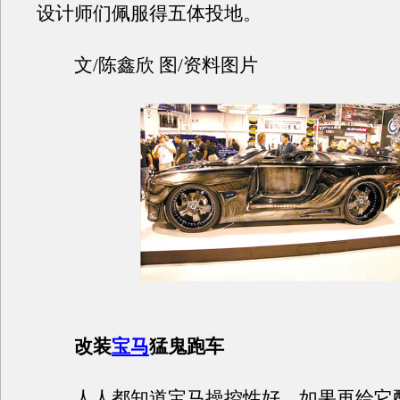
设计师们佩服得五体投地。
文/陈鑫欣 图/资料图片
改装
宝马
猛鬼跑车
人人都知道宝马操控性好，如果再给它