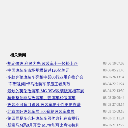
相关新闻
·
规定修改 利民为先 改装车十一轻松上路
08-06-10 07:03
·
中国改装车市场规模超过120亿美元
08-06-05 21:40
·
多款奔驰改装车亮相中誉08行业用户推介会
08-05-26 13:34
·
[车型视频]悍马改装车尽显王者风范
08-04-22 21:24
·
最炫的英伦改装车 MG 3SW改装版亮相车展
08-04-22 13:59
·
杭州整治非法改装车、套牌车和假牌车
08-03-30 09:44
·
改装不可盲目跟风 改装车要个性更要靠谱
08-03-27 08:14
·
北京国际改装车展 500多辆改装车参展
08-03-15 09:18
·
第四届易车会杯改装车颁奖典礼在京举行
08-03-11 11:24
·
新宝马M系8月开卖 M5性能可比肩法拉利
06-03-21 12:22