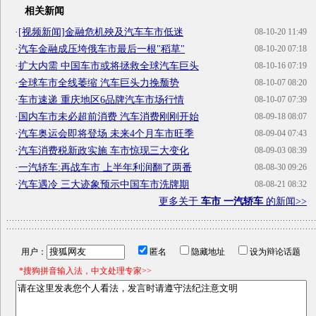
相关新闻
·
[视频新闻]金融危机殃及汽车车市低迷
08-10-20 11:49
·
汽车金融成压垮俄车市最后一根"稻草"
08-10-20 07:18
·
扩大内需 中国车市或将拯救全球汽车巨头
08-10-16 07:19
·
全球车市全线萎缩 汽车巨头力挽颓势
08-10-07 08:20
·
车市速递 重庆地区6品牌汽车市场行情
08-10-07 07:39
·
国内车市未必超前消费 汽车消费刚刚开始
08-09-18 08:07
·
汽车奥运会即将登场 未来4个月车市旺季
08-09-04 07:43
·
汽车消费税新政实施 车市惊现三大变化
08-09-03 08:39
·
一汽轿车:再战车市 上半年利润翻了两番
08-08-30 09:26
·
汽车遇冷 三大迹象预示中国车市洗牌期
08-08-21 08:32
更多关于
车市 一汽轿车
的新闻>>
用户：
匿名
隐藏地址
设为辩论话题
*搜狗拼音输入法，中文处理专家>>