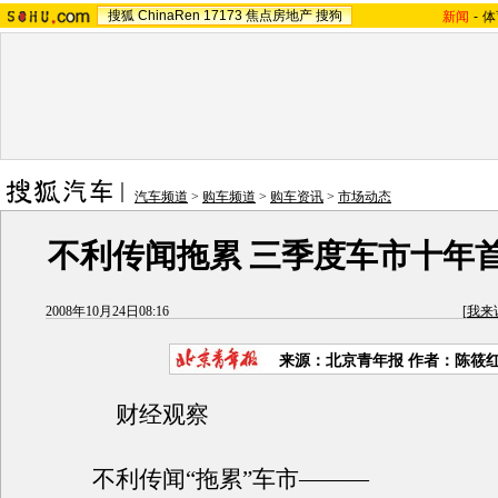
搜狐
ChinaRen
17173
焦点房地产
搜狗
新闻
-
体
汽车频道
>
购车频道
>
购车资讯
>
市场动态
不利传闻拖累 三季度车市十年
2008年10月24日08:16
[
我来
来源：北京青年报 作者：陈筱
财经观察
不利传闻“拖累”车市———