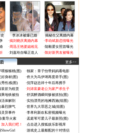
情史
李冰冰被爆已婚
揭秘生父离婚内幕
孕
·
揭刘晓庆离婚内幕
·
李幼斌新恋情曝光
婚
·
周迅王艳婆媳相见
·
陆毅爱女照首曝光
折
·
刘嘉玲自曝正造人
·
陈好新男友被曝光
 后
更多>>
喂猕猴桃(图)
·
独家：章子怡带妈妈看电影
好身材(图)
·
佟大为马伊琍再度牵手(图)
秀性感(图)
·
倪萍赵忠祥十年后再携手
服装皆为租赁
·
刘涛富豪老公为家产求生子
颜乘地铁被拍
·
舒淇醉酒瞬间惨被抓拍(图)
做活体解剖
·
实拍漂亮的地摊西施(组图)
的暴烈脾气
·
世界九大罪恶之城(组图)
遇灵异事件
·
李孝利新欢私密视频曝光
成命案导火索
·
孟庭苇可爱儿子最新照(图)
：加入我们吧！
·
点击进入搜狐娱乐影视库
owGirl
·
游戏史上最般配的十对情侣