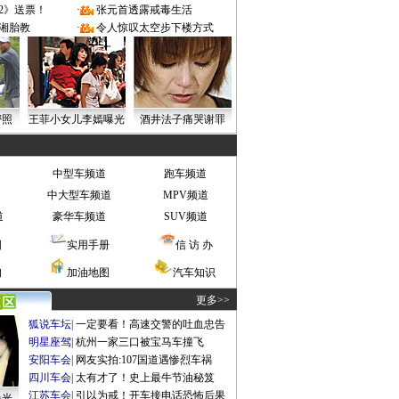
2》送票！
·
张元首透露戒毒生活
湘胎教
·
令人惊叹太空步下楼方式
密照
王菲小女儿李嫣曝光
酒井法子痛哭谢罪
中型车频道
跑车频道
中大型车频道
MPV频道
道
豪华车频道
SUV频道
图
实用手册
信 访 办
询
加油地图
汽车知识
更多>>
狐说车坛
|
一定要看！高速交警的吐血忠告
明星座驾
|
杭州一家三口被宝马车撞飞
安阳车会
|
网友实拍:107国道遇惨烈车祸
四川车会
|
太有才了！史上最牛节油秘笈
江苏车会
|
引以为戒！开车接电话恐怖后果
曝光