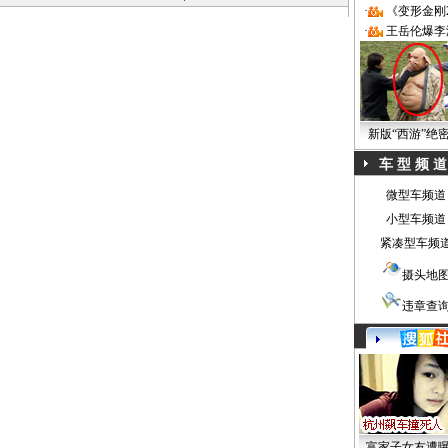
·
《变形金刚
·
王岳伦爆李
新版“西游”绝
车 型 频 道
微型车频道
小型车频道
紧凑型车频
摄头地
违章查
富家子女友遭