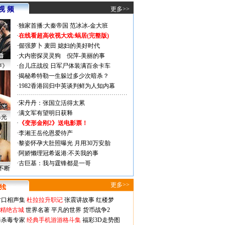
视 频
更多>>
·
独家首播:大秦帝国
范冰冰-金大班
·
在线看超高收视大戏:
蜗居(完整版)
·
倔强萝卜
麦田
媳妇的美好时代
·
大内密探灵灵狗
倪萍-美丽的事
声》
·
台儿庄战役 日军尸体装满百余卡车
·
揭秘希特勒一生躲过多少次暗杀？
·
1982香港回归中英谈判鲜为人知内幕
·
宋丹丹：张国立活得太累
·
满文军有望明日获释
曝光
·
《变形金刚2》送电影票！
·
李湘王岳伦恩爱待产
·
黎姿怀孕大肚照曝光 月用30万安胎
·
阿娇懒理冠希返港:不关我的事
·
古巨基：我与霆锋都是一哥
不断
更多>>
对口相声集
杜拉拉升职记
张震讲故事
红楼梦
-精绝古城
世界名著
平凡的世界
货币战争2
毒杀毒专家
经典手机游游格斗集
福彩3D走势图