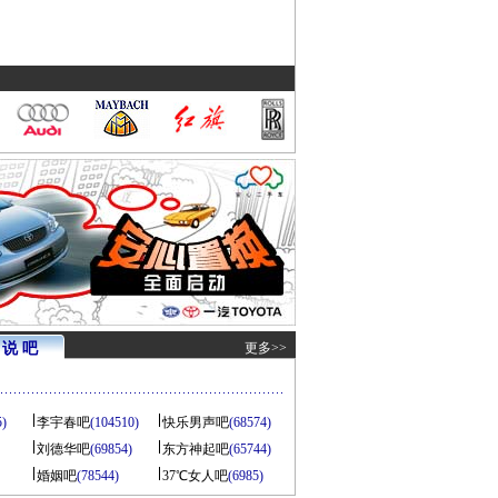
说 吧
更多>>
5)
李宇春吧
(104510)
快乐男声吧
(68574)
刘德华吧
(69854)
东方神起吧
(65744)
婚姻吧
(78544)
37℃女人吧
(6985)