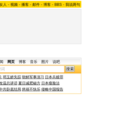
女人
-
视频
-
播客
-
邮件
-
博客
-
BBS
-
我说两句
闻
网页
博客
音乐
图片
说吧
长
邓玉娇失踪
朝鲜军事演习
日本兵赎罪
改温总讲话
夏日减肥秘方
日本瘦脸法
中共卧底结局
慈禧不快乐
侵略中国报告