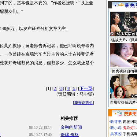
到了的，基本也是不要的。”作者还强调：“以上全
最 热 
醒朋友们。”
40多万，以发布证券分析文章为主。
谍战大片-《风
黄姓教师，黄老师告诉记者，他已经听说奇瑞内
。一位曾经在奇瑞汽车当过主管的人士在接受记者
处获知奇瑞裁员的消息，但裁多少、怎么裁还是个
闺房视频自拍
[1] [
2
] [
3
] [
4
] [
5
] [
下一页
]
(责任编辑：马中强)
自爆捉奸后恶梦
[
我来说两句
]
相关推荐
·
听评书
|
郭德纲
金融的新闻
08-10-28 18:14
·
听小说
|
鬼吹灯1
·
共享区
|
手机病
国
奇瑞 价格
08-10-28 17:40