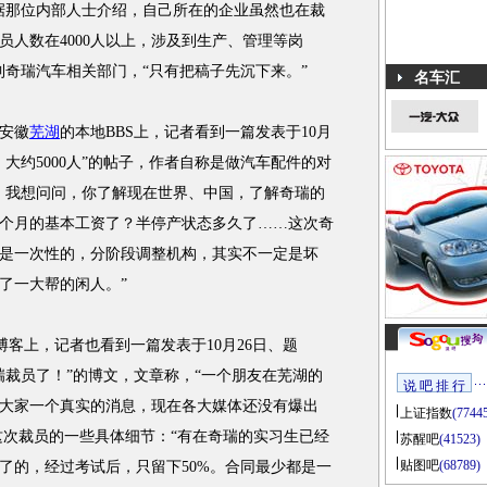
据那位内部人士介绍，自己所在的企业虽然也在裁
员人数在4000人以上，涉及到生产、管理等岗
到奇瑞汽车相关部门，“只有把稿子先沉下来。”
名车汇
安徽
芜湖
的本地BBS上，记者看到一篇发表于10月
，大约5000人”的帖子，作者自称是做汽车配件的对
，我想问问，你了解现在世界、中国，了解奇瑞的
个月的基本工资了？半停产状态多久了……这次奇
是一次性的，分阶段调整机构，其实不一定是坏
了一大帮的闲人。”
”的博客上，记者也看到一篇发表于10月26日、题
瑞裁员了！”的博文，文章称，“一个朋友在芜湖的
说 吧 排 行
大家一个真实的消息，现在各大媒体还没有爆出
上证指数
(7744
这次裁员的一些具体细节：“有在奇瑞的实习生已经
苏醒吧
(41523)
贴图吧
(68789)
了的，经过考试后，只留下50%。合同最少都是一