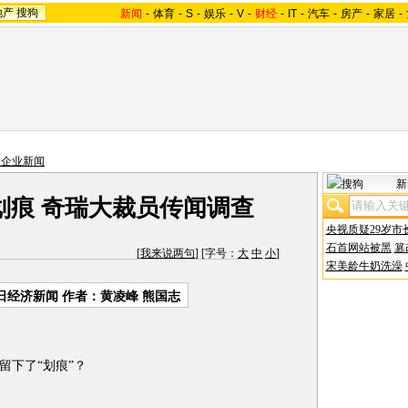
地产
搜狗
新闻
-
体育
-
S
-
娱乐
-
V
-
财经
-
IT
-
汽车
-
房产
-
家居
-
主企业新闻
新
划痕 奇瑞大裁员传闻调查
央视质疑29岁市
石首网站被黑
篡
[
我来说两句
] [字号：
大
中
小
]
宋美龄牛奶洗澡
日经济新闻 作者：黄凌峰 熊国志
下了“划痕”？