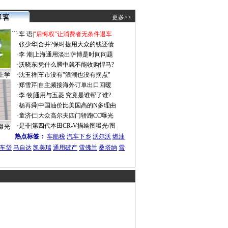
更多>>
·
车 语
|
"后悔权"让消费者无条件退车
·
张少华
|
合并?保时捷用大众的钱还债
·
李 潮
|
上海通用淡出萨博是时间问题
·
沃晓东
|
凭什么腾中就不能收购悍马?
上学
·
沈玉祥
|
车市没有"浪潮也没有拐点"
·
郑雪芹
|
自主频接海外订单出口回暖
·
李 牧
|
通用与五菱 究竟是谁帮了谁?
·
杨再舜
|
中国油价比美国高的N多理由
·
童济仁
|
大众高尔夫四门轿跑CC曝光
·
是非
|
第四代本田CR-V描绘图曝光/图
曝光
热点标签：
车船税
汽车下乡
沃尔沃
燃油
车贷
马自达
凯美瑞
通用破产
雪佛兰
桑塔纳
雪