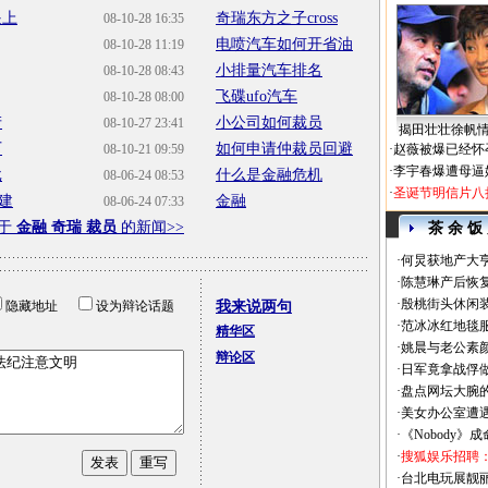
眼上
奇瑞东方之子cross
08-10-28 16:35
电喷汽车如何开省油
08-10-28 11:19
小排量汽车排名
08-10-28 08:43
飞碟ufo汽车
08-10-28 08:00
产
小公司如何裁员
08-10-27 23:41
揭田壮壮徐帆
厂
如何申请仲裁员回避
08-10-21 09:59
·
赵薇被爆已经怀
·
李宇春爆遭母逼
批
什么是金融危机
08-06-24 08:53
·
圣诞节明信片八
建
金融
08-06-24 07:33
于
金融 奇瑞 裁员
的新闻>>
茶 余 饭
·
何炅获地产大亨
·
陈慧琳产后恢复
·
殷桃街头休闲装
隐藏地址
设为辩论话题
我来说两句
·
范冰冰红地毯
精华区
·
姚晨与老公素
辩论区
·
日军竟拿战俘
·
盘点网坛大腕
·
美女办公室遭
·
《Nobody》
·
搜狐娱乐招聘
·
台北电玩展靓丽Sh