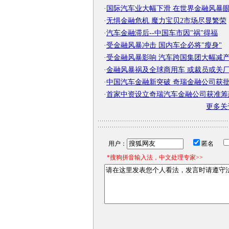
·
国际汽车业大幅下滑 在世界金融风暴
·
无惧金融危机 魔力宝贝2市场尽显繁荣
·
汽车金融滞后--中国车市因"祸"得福
·
受金融风暴冲击 国内车企必将"瘦身"
·
受金融风暴影响 汽车跨国集团大幅减
·
金融风暴祸及全球商用车 或裁员或关
·
中国汽车金融新突破 奇瑞金融公司获
·
首家中资设立奇瑞汽车金融公司获准筹
更多关
用户：
匿名
*搜狗拼音输入法，中文处理专家>>