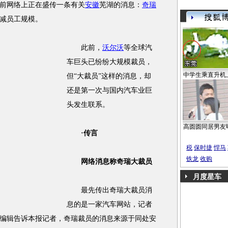
前网络上正在盛传一条有关
安徽
芜湖的消息：
奇瑞
减员工规模。
此前，
沃尔沃
等全球汽
车巨头已纷纷大规模裁员，
中学生乘直升机
但“大裁员”这样的消息，却
还是第一次与国内汽车业巨
头发生联系。
高圆圆同居男友
·传言
税
保时捷
悍马
铁龙
收购
网络消息称奇瑞大裁员
月度星车
最先传出奇瑞大裁员消
息的是一家汽车网站，记者
编辑告诉本报记者，奇瑞裁员的消息来源于同处安