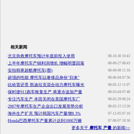
相关新闻
·
北京急救摩托车预计年底前投入使用
08-10-30 10:43
·
上半年摩托车产销利润增长 增幅明显回落
08-09-27 08:43
·
实拍韩寒超酷摩托车(图)
08-09-09 11:16
·
超强的性能 摩托车以奢侈品身份"归来"
08-06-04 07:56
·
比哈雷还贵 凯迪拉克混合动力摩托车曝光
08-05-12 11:07
·
保时捷911跑车恢复生产 将逐步追加产量
08-03-04 07:48
·
专注汽车生产 本田关闭在美国摩托车厂
08-02-29 00:24
·
2007年摩托车生产企业出口发展形势分析
08-02-15 13:26
·
海外生产扩充 预计韩国汽车产量增8.3%
07-12-05 07:16
·
Honda巴西摩托车产量累计达到1000万辆
07-08-07 18:36
更多关于
摩托车 产量
的新闻>>