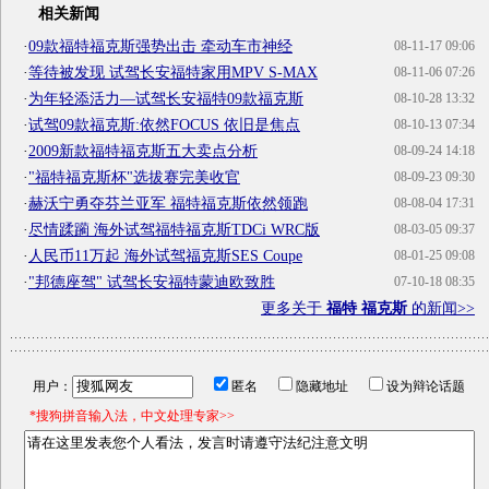
相关新闻
·
09款福特福克斯强势出击 牵动车市神经
08-11-17 09:06
·
等待被发现 试驾长安福特家用MPV S-MAX
08-11-06 07:26
·
为年轻添活力—试驾长安福特09款福克斯
08-10-28 13:32
·
试驾09款福克斯:依然FOCUS 依旧是焦点
08-10-13 07:34
·
2009新款福特福克斯五大卖点分析
08-09-24 14:18
·
"福特福克斯杯"选拔赛完美收官
08-09-23 09:30
·
赫沃宁勇夺芬兰亚军 福特福克斯依然领跑
08-08-04 17:31
·
尽情蹂躏 海外试驾福特福克斯TDCi WRC版
08-03-05 09:37
·
人民币11万起 海外试驾福克斯SES Coupe
08-01-25 09:08
·
"邦德座驾" 试驾长安福特蒙迪欧致胜
07-10-18 08:35
更多关于
福特 福克斯
的新闻>>
用户：
匿名
隐藏地址
设为辩论话题
*搜狗拼音输入法，中文处理专家>>