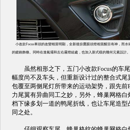
小改款Focus車頭的改變相當明顯，全新後掠鷹眼頭燈相當醒目有神，而水
的鍍鉻飾條。同時在進氣壩和左右霧燈組處，也加入新式樣的幾何元素設計
虽然相形之下，五门小改款Focus的车
幅度尚不及车头，但重新设计过的整合式尾
包覆至两侧尾灯所带来的运动架势，跟先前Foc
力尾翼有异曲同工之妙，另外，蜂巢网格白
档下缘多划一道的鸭尾折线，也让车尾造型
同之处。
仔细观察车尾，蜂巢格纹的蜂巢网格白