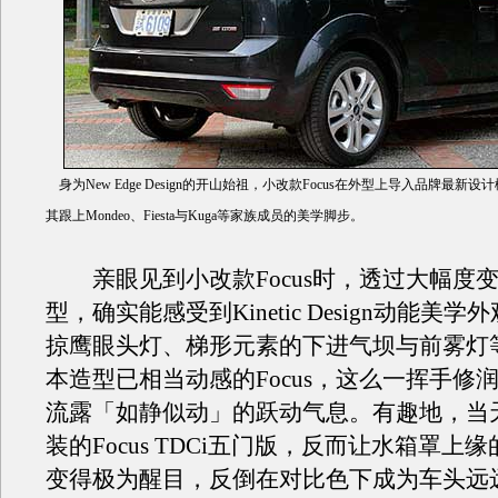
身为New Edge Design的开山始祖，小改款Focus在外型上导入品牌最新设计概念Ki
其跟上Mondeo、Fiesta与Kuga等家族成员的美学脚步。
亲眼见到小改款Focus时，透过大幅度
型，确实能感受到Kinetic Design动能美
掠鹰眼头灯、梯形元素的下进气坝与前雾灯
本造型已相当动感的Focus，这么一挥手修
流露「如静似动」的跃动气息。有趣地，当
装的Focus TDCi五门版，反而让水箱罩上
变得极为醒目，反倒在对比色下成为车头远