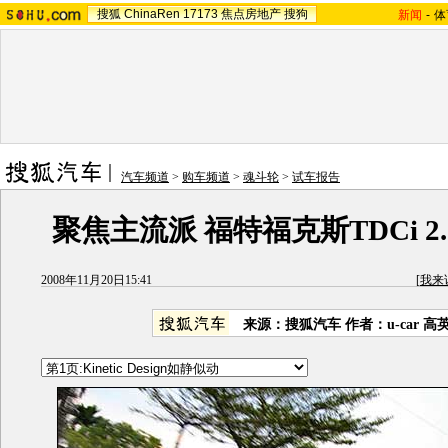
搜狐
ChinaRen
17173
焦点房地产
搜狗
新闻
-
体
汽车频道
>
购车频道
>
魂斗轮
>
试车报告
聚焦主流派 福特福克斯TDCi 2.
2008年11月20日15:41
[
我来
来源：搜狐汽车 作者：u-car 高