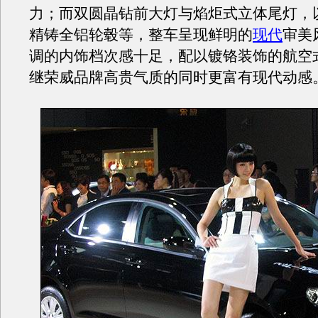
力；而双圆晶钻前大灯与焰炬式立体尾灯，以
精铸全铝轮毂等，整车呈现鲜明的
现代
审美
调的内饰档次感十足，配以镀铬装饰的航空
继荣威品牌高贵气质的同时更富有现代动感