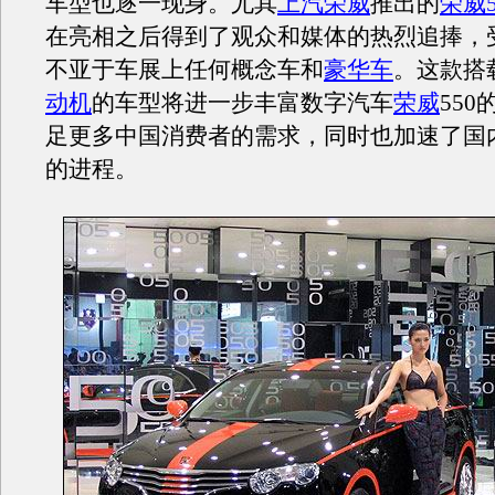
车型也逐一现身。尤其
上汽荣威
推出的
荣威5
在亮相之后得到了观众和媒体的热烈追捧，
不亚于车展上任何概念车和
豪华车
。这款搭
动机
的车型将进一步丰富数字汽车
荣威
55
足更多中国消费者的需求，同时也加速了国
的进程。