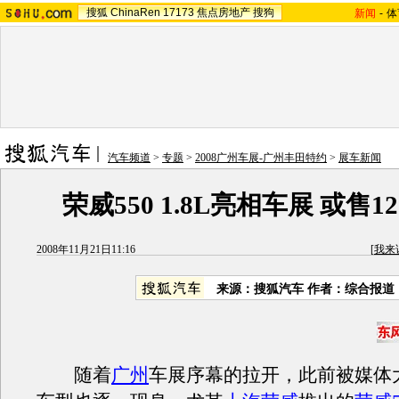
搜狐
ChinaRen
17173
焦点房地产
搜狗
新闻
-
体
汽车频道
>
专题
>
2008广州车展-广州丰田特约
>
展车新闻
荣威550 1.8L亮相车展 或售12
2008年11月21日11:16
[
我来
来源：搜狐汽车 作者：综合报道
随着
广州
车展序幕的拉开，此前被媒体