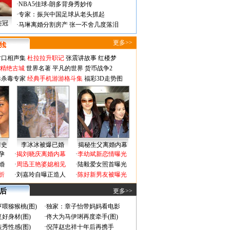
·
NBA5佳球-朗多背身秀妙传
·
专家：振兴中国足球从老头抓起
连冠
·
马琳离婚分割房产 张一不舍几度落泪
更多>>
对口相声集
杜拉拉升职记
张震讲故事
红楼梦
-精绝古城
世界名著
平凡的世界
货币战争2
毒杀毒专家
经典手机游游格斗集
福彩3D走势图
情史
李冰冰被爆已婚
揭秘生父离婚内幕
孕
·
揭刘晓庆离婚内幕
·
李幼斌新恋情曝光
婚
·
周迅王艳婆媳相见
·
陆毅爱女照首曝光
折
·
刘嘉玲自曝正造人
·
陈好新男友被曝光
 后
更多>>
喂猕猴桃(图)
·
独家：章子怡带妈妈看电影
好身材(图)
·
佟大为马伊琍再度牵手(图)
秀性感(图)
·
倪萍赵忠祥十年后再携手