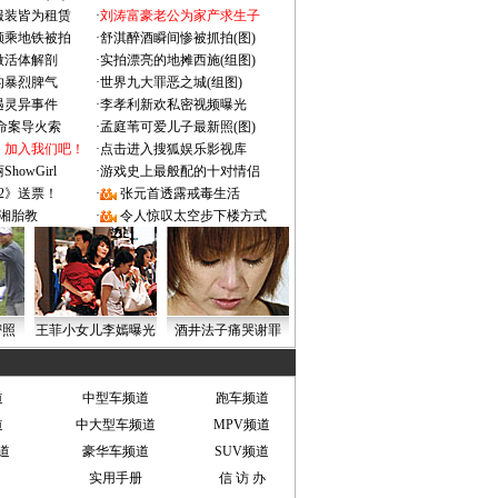
服装皆为租赁
·
刘涛富豪老公为家产求生子
颜乘地铁被拍
·
舒淇醉酒瞬间惨被抓拍(图)
做活体解剖
·
实拍漂亮的地摊西施(组图)
的暴烈脾气
·
世界九大罪恶之城(组图)
遇灵异事件
·
李孝利新欢私密视频曝光
成命案导火索
·
孟庭苇可爱儿子最新照(图)
：加入我们吧！
·
点击进入搜狐娱乐影视库
owGirl
·
游戏史上最般配的十对情侣
2》送票！
·
张元首透露戒毒生活
湘胎教
·
令人惊叹太空步下楼方式
密照
王菲小女儿李嫣曝光
酒井法子痛哭谢罪
道
中型车频道
跑车频道
道
中大型车频道
MPV频道
道
豪华车频道
SUV频道
实用手册
信 访 办