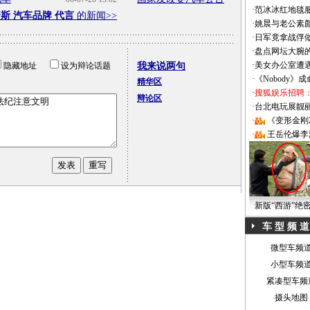
·
范冰冰红地毯
斯 汽车品牌 代言
的新闻>>
·
姚晨与老公素
·
日军竟拿战俘
·
盘点网坛大腕
·
美女办公室遭
隐藏地址
设为辩论话题
我来说两句
·
《Nobody》
精华区
·
搜狐娱乐招聘
辩论区
·
台北电玩展靓丽Sh
·
《变形金刚
·
王岳伦爆李
新版“西游”绝
车 型 频 道
微型车频
小型车频
紧凑型车频
摄头地图