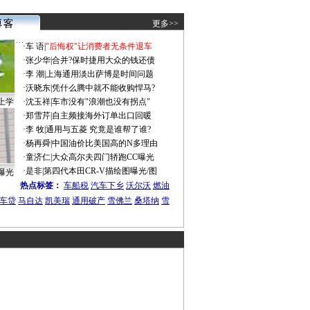
更多>>
·
车 语
|
"后悔权"让消费者无条件退车
·
张少华
|
合并?保时捷用大众的钱还债
·
李 潮
|
上海通用淡出萨博是时间问题
·
沃晓东
|
凭什么腾中就不能收购悍马?
上学
·
沈玉祥
|
车市没有"浪潮也没有拐点"
·
郑雪芹
|
自主频接海外订单出口回暖
·
李 牧
|
通用与五菱 究竟是谁帮了谁?
·
杨再舜
|
中国油价比美国高的N多理由
·
童济仁
|
大众高尔夫四门轿跑CC曝光
·
是非
|
第四代本田CR-V描绘图曝光/图
曝光
热点标签：
车船税
汽车下乡
沃尔沃
燃油
车贷
马自达
凯美瑞
通用破产
雪佛兰
桑塔纳
雪