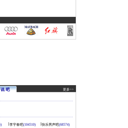
说 吧
更多>>
5)
李宇春吧
(104510)
快乐男声吧
(68574)