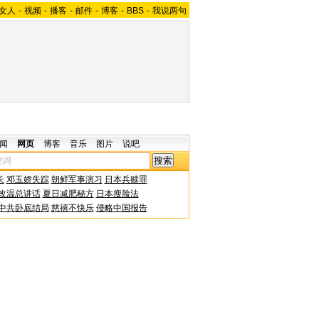
女人
-
视频
-
播客
-
邮件
-
博客
-
BBS
-
我说两句
闻
网页
博客
音乐
图片
说吧
长
邓玉娇失踪
朝鲜军事演习
日本兵赎罪
改温总讲话
夏日减肥秘方
日本瘦脸法
中共卧底结局
慈禧不快乐
侵略中国报告