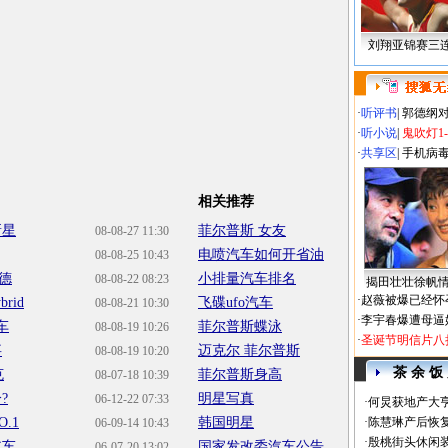
刘翔亚锦赛三
·
听评书
|
郭德纲
·
听小说
|
鬼吹灯1
·
共享区
|
手机病
相关推荐
新星
菲尔普斯 女友
08-08-27 11:30
电喷汽车如何开省油
08-08-25 10:43
德
小排量汽车排名
08-08-22 08:23
揭田壮壮徐帆
·
赵薇被爆已经怀
id
飞碟ufo汽车
08-08-21 10:30
·
李宇春爆遭母逼
车
菲尔普斯蝶泳
08-08-19 10:26
·
圣诞节明信片八
事
迈克尔 菲尔普斯
08-08-19 10:20
茶 余 饭
克
菲尔普斯身高
08-07-18 10:39
?
明星写真
06-12-22 07:33
·
何炅获地产大亨
.1
韩国明星
·
陈慧琳产后恢复
06-09-14 10:43
·
殷桃街头休闲装
汽车
国家发改委汽车公告
06-07-20 13:02