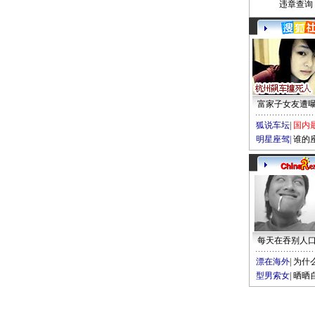
违章查询
富家子女友遭
狐说车坛
|
国内
明星座驾
|
谁的
每天在吞别人
漂在海外
|
为什
型男索女
|
晒晒