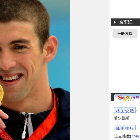
名车汇
相 关 说 吧
菲尔普斯
说 吧 排 行
上证指数
(7744