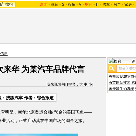
地产
搜狗
新闻
-
体育
-
S
-
娱乐
-
V
-
财经
-
IT
-
汽车
-
房产
-
家居
-
商信息
新
次来华 为某汽车品牌代言
央视质疑29岁市
石首网站被黑
篡
[
我来说两句
] [字号：
大
中
小
]
宋美龄牛奶洗澡
源：搜狐汽车 作者：综合报道
明星，08年北京奥运会独得8金的美国飞鱼——
加商业活动，正式启动其在中国市场的淘金之旅。