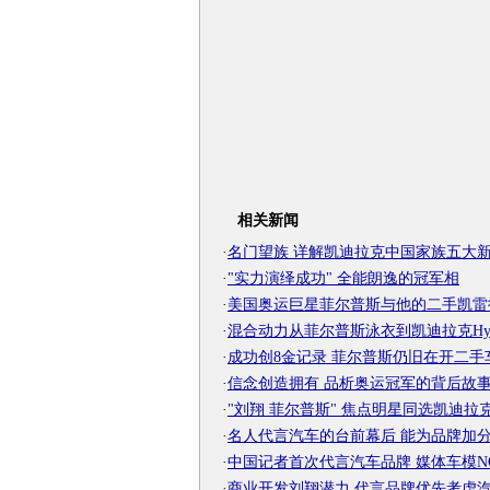
相关新闻
·
名门望族 详解凯迪拉克中国家族五大
·
"实力演绎成功" 全能朗逸的冠军相
·
美国奥运巨星菲尔普斯与他的二手凯雷
·
混合动力从菲尔普斯泳衣到凯迪拉克Hybr
·
成功创8金记录 菲尔普斯仍旧在开二手
·
信念创造拥有 品析奥运冠军的背后故
·
"刘翔 菲尔普斯" 焦点明星同选凯迪拉
·
名人代言汽车的台前幕后 能为品牌加分
·
中国记者首次代言汽车品牌 媒体车模NO
·
商业开发刘翔潜力 代言品牌优先考虑