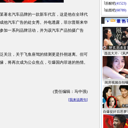
苏醒吧
(41523)
贴图吧
(68789)
著名汽车品牌的一款新车代言，这是他在全球代
最 热 
成他汽车广告的处女秀。外电透露，菲尔普斯来华
参加一系列品牌活动，并为该汽车产品拍摄广告
谍战大片-《风
关注，关于飞鱼座驾的猜测更是扑朔迷离。但可
缘，将再次成为公众焦点，引爆国内菲迷的热情。
闺房视频自拍
(责任编辑：马中强)
[
我来说两句
]
自爆捉奸后恶梦