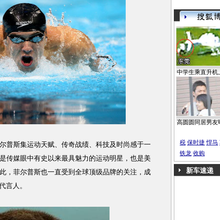
中学生乘直升机
高圆圆同居男友
税
保时捷
悍马
普斯集运动天赋、传奇战绩、科技及时尚感于一
铁龙
收购
是传媒眼中有史以来最具魅力的运动明星，也是美
新车速递
此，菲尔普斯也一直受到全球顶级品牌的关注，成
的代言人。