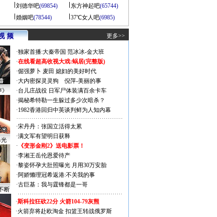
刘德华吧
(69854)
东方神起吧
(65744)
婚姻吧
(78544)
37℃女人吧
(6985)
视 频
更多>>
·
独家首播:大秦帝国
范冰冰-金大班
·
在线看超高收视大戏:
蜗居(完整版)
·
倔强萝卜
麦田
媳妇的美好时代
·
大内密探灵灵狗
倪萍-美丽的事
声》
·
台儿庄战役 日军尸体装满百余卡车
·
揭秘希特勒一生躲过多少次暗杀？
·
1982香港回归中英谈判鲜为人知内幕
·
宋丹丹：张国立活得太累
·
满文军有望明日获释
曝光
·
《变形金刚2》送电影票！
·
李湘王岳伦恩爱待产
·
黎姿怀孕大肚照曝光 月用30万安胎
·
阿娇懒理冠希返港:不关我的事
·
古巨基：我与霆锋都是一哥
不断
·
斯科拉狂砍22分 火箭104-79灰熊
·
火箭弃将赴欧淘金 扣篮王转战俄罗斯