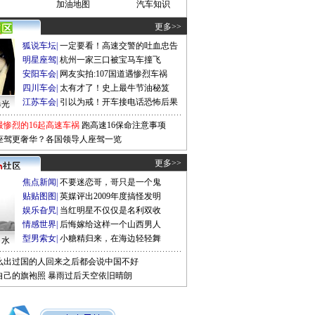
加油地图
汽车知识
更多>>
狐说车坛
|
一定要看！高速交警的吐血忠告
明星座驾
|
杭州一家三口被宝马车撞飞
安阳车会
|
网友实拍:107国道遇惨烈车祸
四川车会
|
太有才了！史上最牛节油秘笈
江苏车会
|
引以为戒！开车接电话恐怖后果
曝光
最惨烈的16起高速车祸
跑高速16保命注意事项
座驾更奢华？各国领导人座驾一览
更多>>
焦点新闻
|
不要迷恋哥，哥只是一个鬼
贴贴图图
|
英媒评出2009年度搞怪发明
娱乐旮旯
|
当红明星不仅仅是名利双收
情感世界
|
后悔嫁给这样一个山西男人
型男索女
|
小糖精归来，在海边轻轻舞
口水
么出过国的人回来之后都会说中国不好
自己的旗袍照
暴雨过后天空依旧晴朗