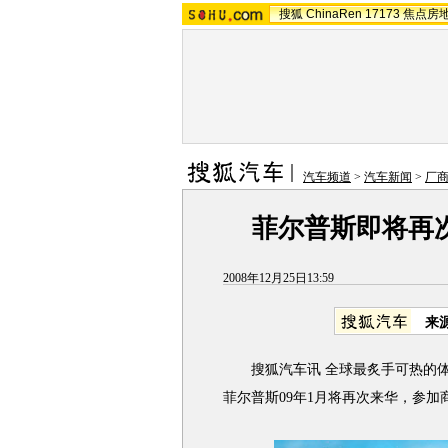
搜狐
ChinaRen
17173
焦点房
汽车频道
>
汽车新闻
>
厂
菲尔普斯即将再
2008年12月25日13:59
来
搜狐汽车讯 全球最炙手可热的体育
菲尔普斯09年1月将再次来华，参