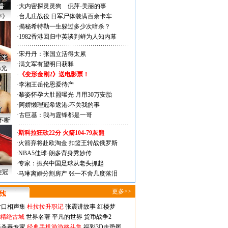
·
大内密探灵灵狗
倪萍-美丽的事
声》
·
台儿庄战役 日军尸体装满百余卡车
·
揭秘希特勒一生躲过多少次暗杀？
·
1982香港回归中英谈判鲜为人知内幕
·
宋丹丹：张国立活得太累
·
满文军有望明日获释
曝光
·
《变形金刚2》送电影票！
·
李湘王岳伦恩爱待产
·
黎姿怀孕大肚照曝光 月用30万安胎
·
阿娇懒理冠希返港:不关我的事
·
古巨基：我与霆锋都是一哥
不断
·
斯科拉狂砍22分 火箭104-79灰熊
·
火箭弃将赴欧淘金 扣篮王转战俄罗斯
·
NBA5佳球-朗多背身秀妙传
·
专家：振兴中国足球从老头抓起
连冠
·
马琳离婚分割房产 张一不舍几度落泪
更多>>
对口相声集
杜拉拉升职记
张震讲故事
红楼梦
-精绝古城
世界名著
平凡的世界
货币战争2
毒杀毒专家
经典手机游游格斗集
福彩3D走势图