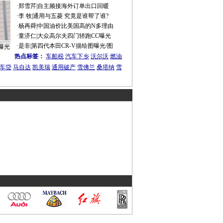
·
郑雪芹
|
自主频接海外订单出口回暖
·
李 牧
|
通用与五菱 究竟是谁帮了谁?
·
杨再舜
|
中国油价比美国高的N多理由
·
童济仁
|
大众高尔夫四门轿跑CC曝光
·
是非
|
第四代本田CR-V描绘图曝光/图
曝光
热点标签：
车船税
汽车下乡
沃尔沃
燃油
车贷
马自达
凯美瑞
通用破产
雪佛兰
桑塔纳
雪