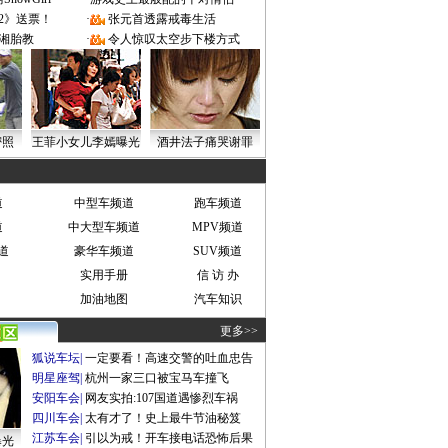
2》送票！
·
张元首透露戒毒生活
湘胎教
·
令人惊叹太空步下楼方式
密照
王菲小女儿李嫣曝光
酒井法子痛哭谢罪
道
中型车频道
跑车频道
道
中大型车频道
MPV频道
道
豪华车频道
SUV频道
实用手册
信 访 办
加油地图
汽车知识
更多>>
狐说车坛
|
一定要看！高速交警的吐血忠告
明星座驾
|
杭州一家三口被宝马车撞飞
安阳车会
|
网友实拍:107国道遇惨烈车祸
四川车会
|
太有才了！史上最牛节油秘笈
江苏车会
|
引以为戒！开车接电话恐怖后果
曝光