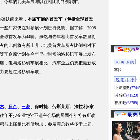
，今年的北美车展与以往相比将“很特别”。
确认函来看，
本届车展的首发车（包括全球首发
一些厂家仍在对参展计划进行微调。据了解，2008
中全球首发车为44辆。虽然与去年相比首发车数量将
占的比例将有所上升，北美首发车所占比例相对下
等车企原计划在今年早些时候的洛杉矶车展上发布
相 关 说 吧
痛，但与洛杉矶车展相比，汽车企业仍想把最新成
塞拉
力要超过洛杉矶车展。
说 吧 排 行
上证指数
(7744
苏醒吧
(41523)
贴图吧
(68789)
木
、
日产
、
三菱
、保时捷、劳斯莱斯、法拉利6家
最 热 
往年不少企业“挤”不进主会场的局面今年将有所改
积与上届相比有所增加，参展商总数将多于上届。