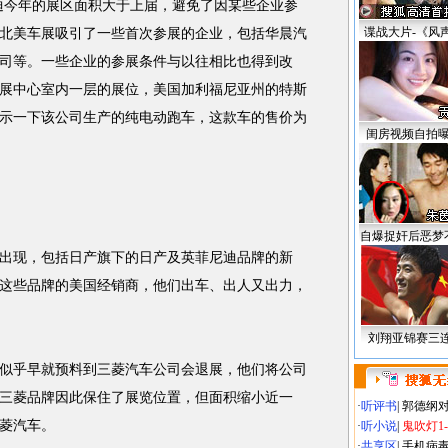
今年的展区面积大于上届，避免了因某些企业参
谍战大片-《风
北美车展吸引了一些首次参展的企业，包括华晨汽
司等。一些企业的参展条件与以往相比也得到改
展中心室内一层的展位，美国加利福尼亚州的特斯
示一下该公司生产的纯电动跑车，这款车的售价为
闺房视频自拍
自爆捉奸后恶梦
现，包括日产旗下的日产及英菲尼迪品牌的新
这些品牌的美国经销商，他们出车、出人又出力，
刘翔亚锦赛三
乎早就预料到三菱汽车公司会退展，他们将公司
三菱品牌因此保住了展览位置，但面积缩小近一
·
听评书
|
郭德纲
三菱汽车。
·
听小说
|
鬼吹灯1
·
共享区
|
手机病