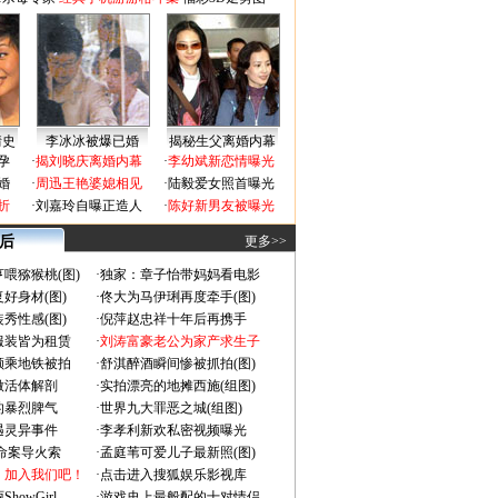
情史
李冰冰被爆已婚
揭秘生父离婚内幕
孕
·
揭刘晓庆离婚内幕
·
李幼斌新恋情曝光
婚
·
周迅王艳婆媳相见
·
陆毅爱女照首曝光
折
·
刘嘉玲自曝正造人
·
陈好新男友被曝光
 后
更多>>
喂猕猴桃(图)
·
独家：章子怡带妈妈看电影
好身材(图)
·
佟大为马伊琍再度牵手(图)
秀性感(图)
·
倪萍赵忠祥十年后再携手
服装皆为租赁
·
刘涛富豪老公为家产求生子
颜乘地铁被拍
·
舒淇醉酒瞬间惨被抓拍(图)
做活体解剖
·
实拍漂亮的地摊西施(组图)
的暴烈脾气
·
世界九大罪恶之城(组图)
遇灵异事件
·
李孝利新欢私密视频曝光
成命案导火索
·
孟庭苇可爱儿子最新照(图)
：加入我们吧！
·
点击进入搜狐娱乐影视库
owGirl
·
游戏史上最般配的十对情侣