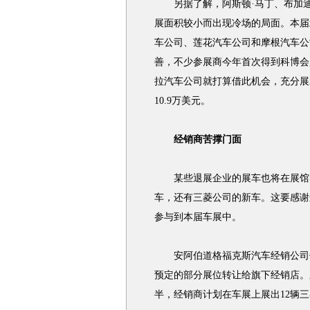
另据了解，阿斯顿·马丁、布加迪
展面积较小而出现冷场的局面。本届
车公司、莲花汽车公司和摩根汽车公
善，不少参展商今年首次得到科博会
拉汽车公司就打算借此机会，充分展
10.9万美元。
经销商苦撑门面
某些退展企业的展车也将在展馆出
车，还有三菱公司的新车。这要感谢
参与到本届车展中。
安阿伯道格福克斯汽车经销公司似
预定的部分展位转让给旗下经销店。
半，经销商计划在车展上展出12辆