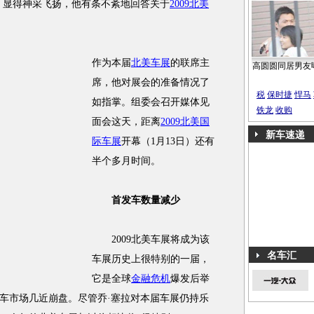
显得神采飞扬，他有条不紊地回答关于
2009北美
作为本届
北美车展
的联席主
高圆圆同居男友
席，他对展会的准备情况了
税
保时捷
悍马
如指掌。组委会召开媒体见
铁龙
收购
面会这天，距离
2009北美国
新车速递
际车展
开幕（1月13日）还有
半个多月时间。
首发车数量减少
2009北美车展将成为该
名车汇
车展历史上很特别的一届，
它是全球
金融危机
爆发后举
车市场几近崩盘。尽管乔·塞拉对本届车展仍持乐