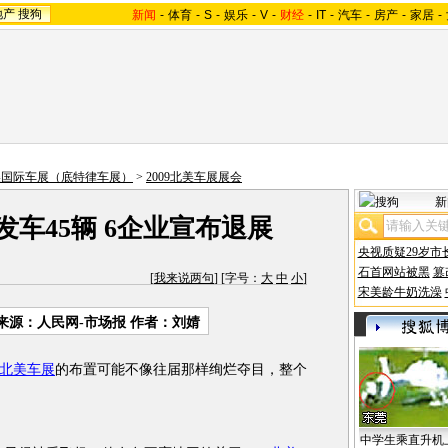
地产
搜狗
新闻
-
体育
-
S
-
娱乐
-
V
-
财经
-
IT
-
汽车
-
房产
-
家居
-
北美国际车展（底特律车展）
>
2009北美车展展会
新
发车45辆 6企业宣布退展
央视质疑29岁市
石首网站被黑
篡
[
我来说两句
] [字号：
大
中
小
]
宋美龄牛奶洗澡
来源：人民网-市场报 作者：刘婧
9年北美车展
的布置可能不像往届那样绚烂夺目，整个
中学生乘直升机