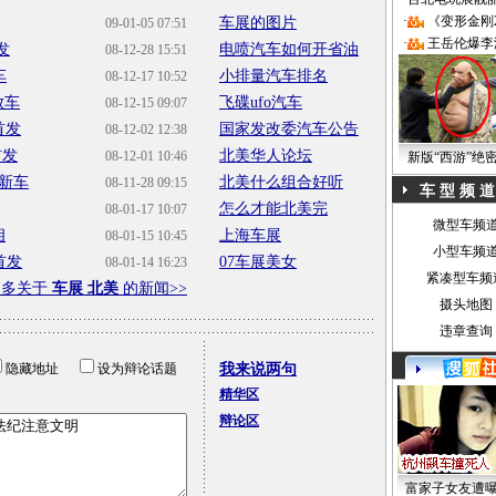
·
《变形金刚
车展的图片
09-01-05 07:51
·
王岳伦爆李
发
电喷汽车如何开省油
08-12-28 15:51
车
小排量汽车排名
08-12-17 10:52
放车
飞碟ufo汽车
08-12-15 09:07
首发
国家发改委汽车公告
08-12-02 12:38
首发
北美华人论坛
08-12-01 10:46
新版“西游”绝
新车
北美什么组合好听
08-11-28 09:15
车 型 频 道
怎么才能北美完
08-01-17 10:07
微型车频
相
上海车展
08-01-15 10:45
小型车频
首发
07车展美女
08-01-14 16:23
紧凑型车频
更多关于
车展 北美
的新闻>>
摄头地图
违章查询
隐藏地址
设为辩论话题
我来说两句
精华区
辩论区
富家子女友遭