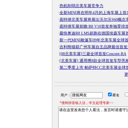
·
危机削弱北美车展竞争力
·
全新MINI将在明年4月的上海车展上首
·
底特律北美车展将展出沃尔沃S60概念
·
底特律车展前瞻:R8 V10首发奔驰零排
·
最快奥迪R8 LMS超跑在德国埃森车展
·
新一代MINI敞篷车09年北美车展全球
·
吉利熊猫获广州车展自主品牌最佳首发
·
[08北美车展]三菱全球首发Concept-RA
·
[北美车展] 通用携8款全球首发车型亮
·
第二季度上市 帕萨特CC北美车展全球
用户：
匿名
*搜狗拼音输入法，中文处理专家>>