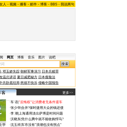
女人
-
视频
-
播客
-
邮件
-
博客
-
BBS
-
我说两句
闻
网页
博客
音乐
图片
说吧
长
邓玉娇失踪
朝鲜军事演习
日本兵赎罪
改温总讲话
夏日减肥秘方
日本瘦脸法
中共卧底结局
慈禧不快乐
侵略中国报告
更多>>
·
车 语
|
"后悔权"让消费者无条件退车
·
张少华
|
合并?保时捷用大众的钱还债
·
李 潮
|
上海通用淡出萨博是时间问题
·
沃晓东
|
凭什么腾中就不能收购悍马?
上学
·
沈玉祥
|
车市没有"浪潮也没有拐点"