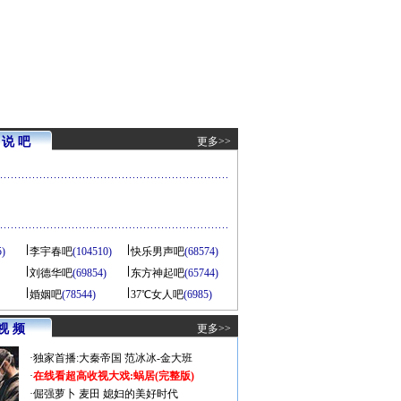
说 吧
更多>>
5)
李宇春吧
(104510)
快乐男声吧
(68574)
刘德华吧
(69854)
东方神起吧
(65744)
婚姻吧
(78544)
37℃女人吧
(6985)
视 频
更多>>
·
独家首播:大秦帝国
范冰冰-金大班
·
在线看超高收视大戏:
蜗居(完整版)
·
倔强萝卜
麦田
媳妇的美好时代