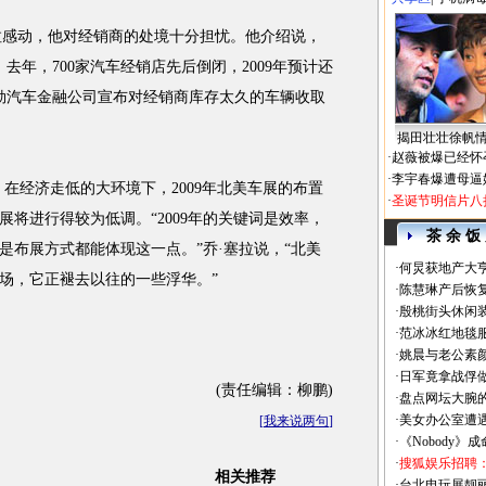
拉感动，他对经销商的处境十分担忧。他介绍说，
去年，700家汽车经销店先后倒闭，2009年预计还
斯勒汽车金融公司宣布对经销商库存太久的车辆收取
揭田壮壮徐帆
·
赵薇被爆已经怀
·
李宇春爆遭母逼
经济走低的大环境下，2009年北美车展的布置
·
圣诞节明信片八
将进行得较为低调。“2009年的关键词是效率，
茶 余 饭
是布展方式都能体现这一点。”乔·塞拉说，“北美
·
何炅获地产大亨
场，它正褪去以往的一些浮华。”
·
陈慧琳产后恢复
·
殷桃街头休闲装
·
范冰冰红地毯
·
姚晨与老公素
·
日军竟拿战俘
(责任编辑：柳鹏)
·
盘点网坛大腕
·
美女办公室遭
[
我来说两句
]
·
《Nobody》
·
搜狐娱乐招聘
相关推荐
·
台北电玩展靓丽Sh