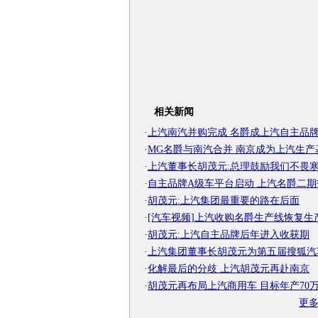
相关新闻
·
上汽南汽并购完成 名爵成上汽自主品
·
MG名爵与南汽合并 南京成为上汽生产
·
上汽董事长胡茂元:总理鼓励我们不畏
·
自主品牌A级车平台启动 上汽名爵二期
·
胡茂元:上汽集团最重要的路在后面
·
[汽车视频]上汽收购名爵生产线恢复生
·
胡茂元:上汽自主品牌后年进入收获期
·
上汽集团董事长胡茂元为第五届搜狐汽
·
化解最后的分歧 上汽胡茂元再赴南京
·
胡茂元再布局上汽商用车 目标年产70
更