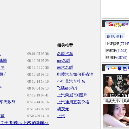
说 吧 排 行
上证指数
(7744
相关推荐
苏醒吧
(41523)
牌
名爵汽车
09-01-05 08:36
贴图吧
(68789)
基地
mg名爵
08-12-26 07:29
寒冬
南汽名爵
08-12-01 20:56
最 热 
投产
电喷汽车如何开省油
08-10-29 08:13
小排量汽车排名
08-10-14 17:10
产
飞碟ufo汽车
08-08-04 09:13
上汽荣威750图片
07-12-19 07:41
谍战大片-《风
车周致辞
上汽通用五菱价格
07-12-14 09:16
胡茂元
07-10-15 07:59
万辆
上汽
07-09-29 14:10
多关于
胡茂元 上汽
的新闻>>