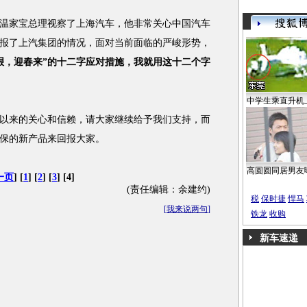
日，温家宝总理视察了上海汽车，他非常关心中国汽车
报了上汽集团的情况，面对当前面临的严峻形势，
艰，迎春来”的十二字应对措施，我就用这十二个字
中学生乘直升机
来的关心和信赖，请大家继续给予我们支持，而
保的新产品来回报大家。
高圆圆同居男友
一页
] [
1
] [
2
] [
3
] [4]
(责任编辑：余建约)
税
保时捷
悍马
[
我来说两句
]
铁龙
收购
新车速递