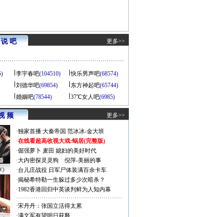
说 吧
更多>>
5)
李宇春吧
(104510)
快乐男声吧
(68574)
刘德华吧
(69854)
东方神起吧
(65744)
婚姻吧
(78544)
37℃女人吧
(6985)
视 频
更多>>
·
独家首播:大秦帝国
范冰冰-金大班
·
在线看超高收视大戏:
蜗居(完整版)
·
倔强萝卜
麦田
媳妇的美好时代
·
大内密探灵灵狗
倪萍-美丽的事
声》
·
台儿庄战役 日军尸体装满百余卡车
·
揭秘希特勒一生躲过多少次暗杀？
·
1982香港回归中英谈判鲜为人知内幕
·
宋丹丹：张国立活得太累
·
满文军有望明日获释