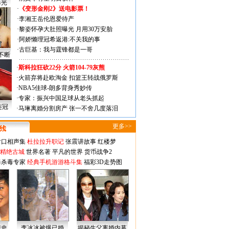
曝光
·
《变形金刚2》送电影票！
·
李湘王岳伦恩爱待产
·
黎姿怀孕大肚照曝光 月用30万安胎
·
阿娇懒理冠希返港:不关我的事
·
古巨基：我与霆锋都是一哥
不断
·
斯科拉狂砍22分 火箭104-79灰熊
·
火箭弃将赴欧淘金 扣篮王转战俄罗斯
·
NBA5佳球-朗多背身秀妙传
·
专家：振兴中国足球从老头抓起
连冠
·
马琳离婚分割房产 张一不舍几度落泪
更多>>
对口相声集
杜拉拉升职记
张震讲故事
红楼梦
-精绝古城
世界名著
平凡的世界
货币战争2
毒杀毒专家
经典手机游游格斗集
福彩3D走势图
情史
李冰冰被爆已婚
揭秘生父离婚内幕