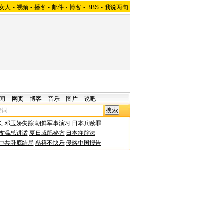
女人
-
视频
-
播客
-
邮件
-
博客
-
BBS
-
我说两句
闻
网页
博客
音乐
图片
说吧
长
邓玉娇失踪
朝鲜军事演习
日本兵赎罪
改温总讲话
夏日减肥秘方
日本瘦脸法
中共卧底结局
慈禧不快乐
侵略中国报告