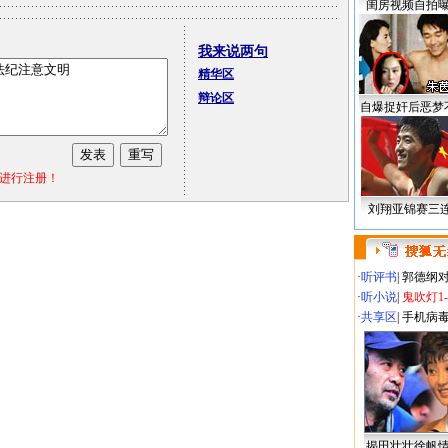
闺房视频自拍
我来说两句
精华区
辩论区
自爆捉奸后恶梦
进行注册！
刘翔亚锦赛三
·
听评书
|
郭德纲
·
听小说
|
鬼吹灯1
·
共享区
|
手机病
揭田壮壮徐帆