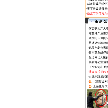
·
赵薇被爆已经怀
·
李宇春爆遭母逼
·
圣诞节明信片八
茶 余 饭
·
何炅获地产大亨
·
陈慧琳产后恢复
·
殷桃街头休闲装
·
范冰冰红地毯
·
姚晨与老公素
·
日军竟拿战俘
·
盘点网坛大腕
·
美女办公室遭
·
《Nobody》
·
搜狐娱乐招聘
·
台北电玩展靓丽Sh
·
《变形金刚
·
王岳伦爆李