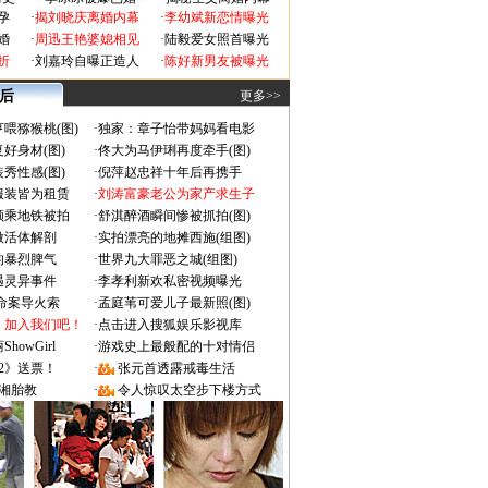
孕
·
揭刘晓庆离婚内幕
·
李幼斌新恋情曝光
婚
·
周迅王艳婆媳相见
·
陆毅爱女照首曝光
折
·
刘嘉玲自曝正造人
·
陈好新男友被曝光
 后
更多>>
喂猕猴桃(图)
·
独家：章子怡带妈妈看电影
好身材(图)
·
佟大为马伊琍再度牵手(图)
秀性感(图)
·
倪萍赵忠祥十年后再携手
服装皆为租赁
·
刘涛富豪老公为家产求生子
颜乘地铁被拍
·
舒淇醉酒瞬间惨被抓拍(图)
做活体解剖
·
实拍漂亮的地摊西施(组图)
的暴烈脾气
·
世界九大罪恶之城(组图)
遇灵异事件
·
李孝利新欢私密视频曝光
成命案导火索
·
孟庭苇可爱儿子最新照(图)
：加入我们吧！
·
点击进入搜狐娱乐影视库
owGirl
·
游戏史上最般配的十对情侣
2》送票！
·
张元首透露戒毒生活
湘胎教
·
令人惊叹太空步下楼方式