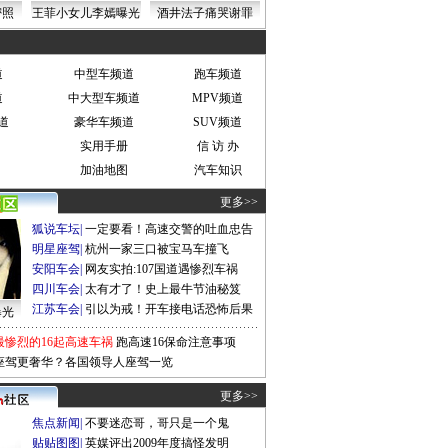
密照
王菲小女儿李嫣曝光
酒井法子痛哭谢罪
道
中型车频道
跑车频道
道
中大型车频道
MPV频道
道
豪华车频道
SUV频道
实用手册
信 访 办
加油地图
汽车知识
更多>>
狐说车坛
|
一定要看！高速交警的吐血忠告
明星座驾
|
杭州一家三口被宝马车撞飞
安阳车会
|
网友实拍:107国道遇惨烈车祸
四川车会
|
太有才了！史上最牛节油秘笈
江苏车会
|
引以为戒！开车接电话恐怖后果
曝光
最惨烈的16起高速车祸
跑高速16保命注意事项
座驾更奢华？各国领导人座驾一览
更多>>
焦点新闻
|
不要迷恋哥，哥只是一个鬼
贴贴图图
|
英媒评出2009年度搞怪发明