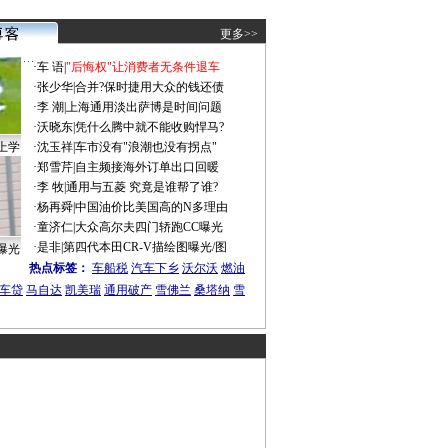
更多>>
·
车 语
|
"后悔权"让消费者无条件退车
·
张少华
|
合并?保时捷用大众的钱还债
·
李 潮
|
上海通用淡出萨博是时间问题
·
沃晓东
|
凭什么腾中就不能收购悍马?
上学
·
沈玉祥
|
车市没有"浪潮也没有拐点"
·
郑雪芹
|
自主频接海外订单出口回暖
·
李 牧
|
通用与五菱 究竟是谁帮了谁?
·
杨再舜
|
中国油价比美国高的N多理由
·
童济仁
|
大众高尔夫四门轿跑CC曝光
·
是非
|
第四代本田CR-V描绘图曝光/图
曝光
热点标签：
车船税
汽车下乡
沃尔沃
燃油
车贷
马自达
凯美瑞
通用破产
雪佛兰
桑塔纳
雪