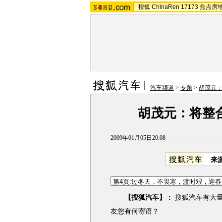
搜狐
ChinaRen
17173
焦点房
汽车频道
>
专题
>
胡茂元
胡茂元：将整
2009年01月05日20:08
来
【搜狐汽车】：
搜狐汽车有大量
友您有何寄语？