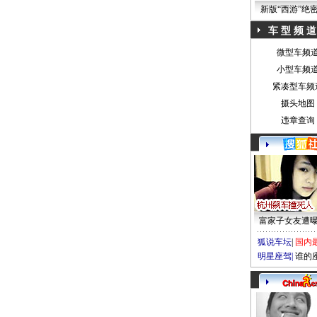
新版“西游”绝
车 型 频 道
微型车频
小型车频
紧凑型车频
摄头地图
违章查询
富家子女友遭
狐说车坛
|
国内
明星座驾
|
谁的