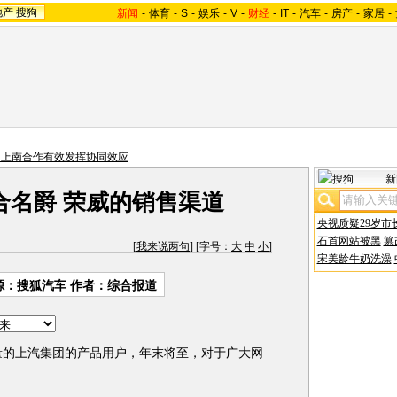
地产
搜狗
新闻
-
体育
-
S
-
娱乐
-
V
-
财经
-
IT
-
汽车
-
房产
-
家居
-
：上南合作有效发挥协同效应
新
合名爵 荣威的销售渠道
央视质疑29岁市
石首网站被黑
篡
[
我来说两句
] [字号：
大
中
小
]
宋美龄牛奶洗澡
源：
搜狐汽车
作者：综合报道
的上汽集团的产品用户，年末将至，对于广大网