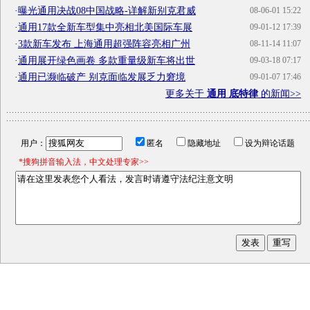
·
曝光通用决战08中国战略-详解新别克君威
08-06-01 15:22
·
通用17款全新车型集中亮相北美国际车展
09-01-12 17:39
·
3款新车发布 上海通用超强阵容亮相广州
08-11-14 11:07
·
通用展开绿色画卷 多款重量级新车将出世
09-03-18 07:17
·
通用已濒临破产 别克面临发展乏力窘境
09-01-07 17:46
更多关于
通用 底特律
的新闻>>
用户：
匿名
隐藏地址
设为辩论话题
*搜狗拼音输入法，中文处理专家>>