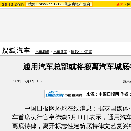
搜狐
ChinaRen
17173
焦点房地产
搜狗
新闻
-
体
汽车频道
>
汽车新闻
>
国际企业新闻
通用汽车总部或将搬离汽车城底特
2009年05月12日11:43
[
我来
来源：
中国日报网
作者
中国日报网环球在线消息：据英国媒体
车首席执行官亨德森5月11日表示，通用汽
离底特律，离开标志性建筑底特律文艺复兴