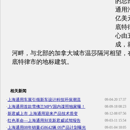
的总部
通用汽
亿美
底特
心由
成，
河畔，与北部的加拿大城市温莎隔河相望，
底特律市的地标建筑。
相关新闻
·
上海通用车展引领新车设计科技环保潮流
09-04-20 17:37
·
上海通用首款雪佛兰MPV国内谍照独家曝！
08-09-18 08:23
·
新君威上市 上海通用迎来产品技术质变
08-12-08 07:56
·
红色革命—上海通用别克新君威试驾报告
09-03-11 15:54
·
上海通用08年销量458642辆 09产品计划曝光
09-01-04 18:05