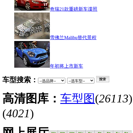
奇瑞21款重磅新车谍照
雪佛兰Malibu替代景程
年初将上市新车
车型搜索：
高清图库：
车型图
(
26113
(
4021
)
网上展厅