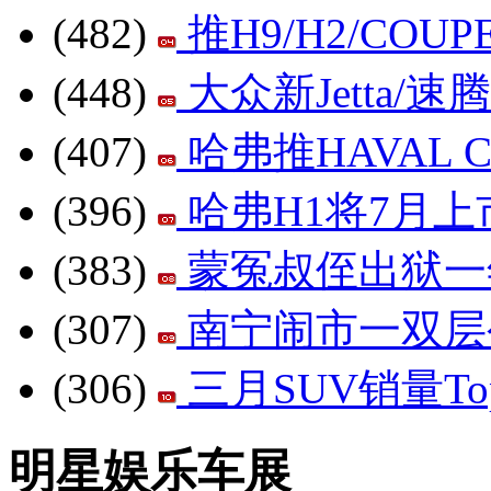
(482)
推H9/H2/CO
(448)
大众新Jetta/
(407)
哈弗推HAVAL
(396)
哈弗H1将7月上市
(383)
蒙冤叔侄出狱一
(307)
南宁闹市一双层
(306)
三月SUV销量To
明星娱乐车展