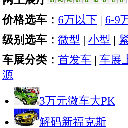
价格选车：
6万以下
|
6-9
级别选车：
微型
|
小型
|
车展分类：
首发车
|
车展
源
3万元微车大PK
解码新福克斯