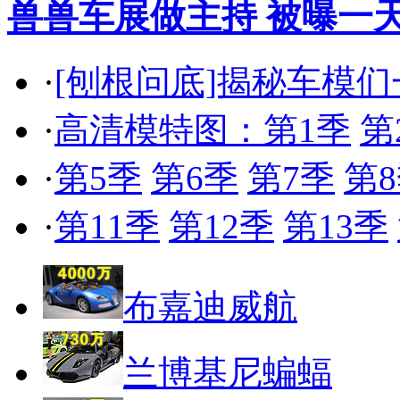
兽兽车展做主持 被曝一天
·
[刨根问底]揭秘车模
·
高清模特图：第1季
第
·
第5季
第6季
第7季
第
·
第11季
第12季
第13季
布嘉迪威航
兰博基尼蝙蝠