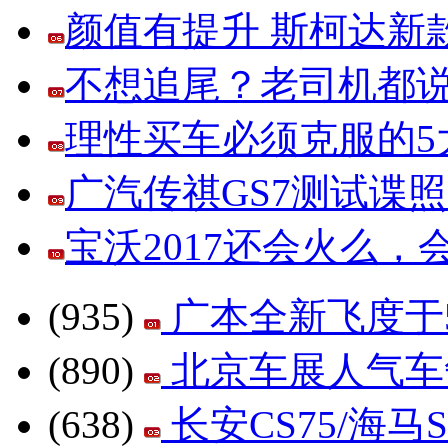
颜值有提升 斯柯达新
不想追尾？老司机都说
理性买车必须克服的5大
广汽传祺GS7测试谍
宝沃2017还会火么
(935)
广本全新飞度于5
(890)
北京车展人气车争
(638)
长安CS75/海