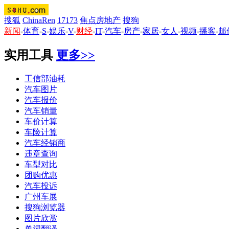
搜狐
ChinaRen
17173
焦点房地产
搜狗
新闻
-
体育
-
S
-
娱乐
-
V
-
财经
-
IT
-
汽车
-
房产
-
家居
-
女人
-
视频
-
播客
-
邮
实用工具
更多>>
工信部油耗
汽车图片
汽车报价
汽车销量
车价计算
车险计算
汽车经销商
违章查询
车型对比
团购优惠
汽车投诉
广州车展
搜狗浏览器
图片欣赏
单词翻译