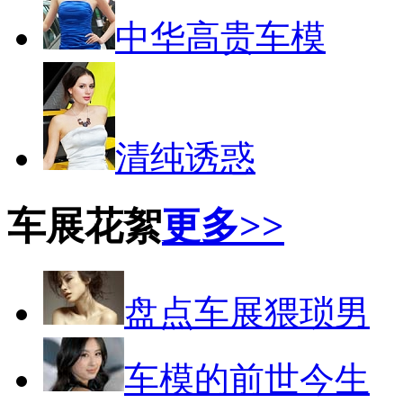
中华高贵车模
清纯诱惑
车展花絮
更多>>
盘点车展猥琐男
车模的前世今生