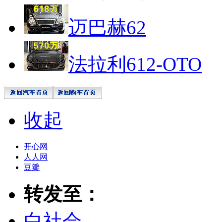
迈巴赫62
法拉利612-OTO
收起
开心网
人人网
豆瓣
转发至：
白社会