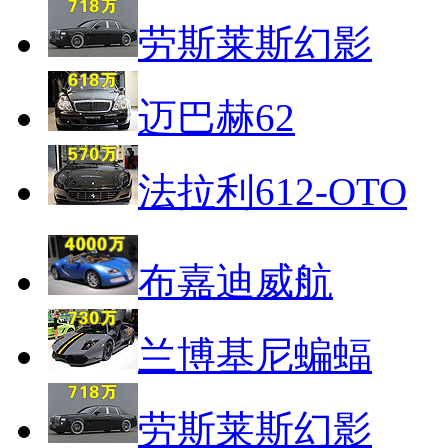
劳斯莱斯幻影
迈巴赫62
法拉利612-OTO
布嘉迪威航
兰博基尼蝙蝠
劳斯莱斯幻影