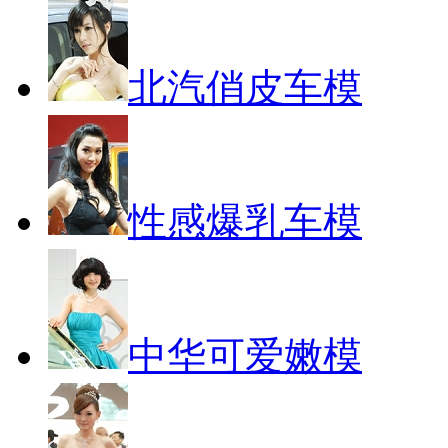
北汽俏皮车模
性感爆乳车模
中华可爱嫩模