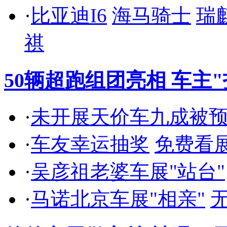
·
比亚迪I6
海马骑士
瑞
祺
50辆超跑组团亮相 车主
·
未开展天价车九成被
·
车友幸运抽奖
免费看
·
吴彦祖老婆车展"站台"
·
马诺北京车展"相亲"