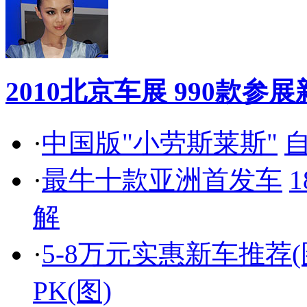
2010北京车展 990款
·
中国版"小劳斯莱斯"
自
·
最牛十款亚洲首发车
解
·
5-8万元实惠新车推荐(
PK(图)