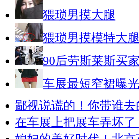
猥琐男摸大腿
猥琐男摸模特大
90后劳斯莱斯买
车展最短窄裙曝
鄙视说谎的！你带谁去
在车展上把展车弄坏了
媳妇的美好时代！北京