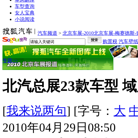
车型查询
女人宝典
小说阅读
汽车频道
>
北京车展-2010北京车展-梅赛德斯
购置税
汽车壁
专题>>
北汽总展23款车型 域
[
我来说两句
] [字号：
大
2010年04月29日08:50