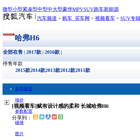
微型
小型
紧凑型
中型
中大型
豪华
MPV
SUV
跑车
新能源
汽车频道
>
购车_买车网
>
视频看车
>
SUV专
哈弗H6
全部在售
|
2017款
|
2016款
|
停售年款
2015款
2014款
2013款
2012款
2011款
车型频道
报价
[视频看车]赋有设计感的柔和 长城哈弗H6
参数配置
分享到：
碰撞
图片