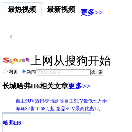
最热视频
最新视频
更多>>
上网从搜狗开始
网页
新闻
长城哈弗H6相关文章
更多>>
·
自主SUV热销榜 瑞虎等自主SUV最低七万余
·
海马S7售10.68万起 竞品SUV最高优惠1万!
·
狙击海马S7 哈弗H6等国产SUV最高优惠4千
哈弗
H6
·
海马S7/奔腾X80领衔 6款精品自主SUV推荐
·
[昆明]哈弗H6订金2千元 提车周期1-3个月