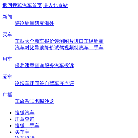
返回搜狐汽车首页
进入北京站
新闻
评论
销量
研究
海外
买车
车型大全
新车
报价
评测
图片
进口车
经销商
汽车对比
导购
降价
试驾
视频
特惠车
二手车
用车
保养
违章查询
服务
汽车投诉
爱车
论坛
车迷
问答
自驾
车展
点评
广播
车旅杂志
名嘴沙龙
搜狐汽车
违章查询
搜狐二手车
买车宝