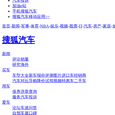
汽车投诉
加油e站
手机搜狐汽车
搜狐汽车移动应用>>
首页
-
新闻
-
军事
-
体育
-
NBA
-
娱乐
-
视频
-
股票
-
IT
-
汽车
-
房产
-
家居
-
搜狐汽车
新闻
评论
销量
研究
海外
买车
车型大全
新车
报价
评测
图片
进口车
经销商
汽车对比
导购
降价
试驾
视频
特惠车
二手车
用车
保养
违章查询
服务
汽车投诉
爱车
论坛
车迷
问答
自驾
车展
口碑