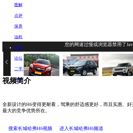
图解
点评
保养
油耗
您的网速过慢或浏览器禁用了Jav
文章
论坛
二手车
视频简介
更多
全新设计的H6变得更耐看，驾乘的舒适感更好，而且实惠、好
最大的竞争优势所在。
搜索长城哈弗H6视频
进入长城哈弗H6频道