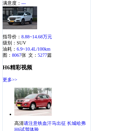
满意度：
---
·
最低11万 奔腾X80领衔紧凑家用型SUV盘点
·
夏季防爆胎 6款配备胎压监测装置SUV推荐
·
哈弗H6购车赠5000元大礼包 店内现车供应
·
尽享越野激情! 途胜/逍客等四驱SUV降4万
指导价：
8.88~14.68万元
·
哈弗H6等五款自主SUV暑期冰点价 狂降1万
级别：SUV
油耗：
6.9~10.4L/100km
哈弗哈弗H6相关热帖
更多>>
图：
8067
张 文：
5277
篇
·
哈弗H6COUPE国庆版提车作业
H6精彩视频
·
哈弗H6运动版2.4L精英自动档，提车和使用感受！
更多>>
·
哈佛h6运动型新车提车+汽车贴膜追踪
·
】H6运白精，各种作业
·
哈弗H6运动版2.4L精英自动档，提车和使用感受！
·
哈弗H6运动版2.4L精英自动档，提车和使用感受！
·
H6 运动 白精 无预定直接提 超级幸运星
·
2015上海车展前瞻:哈弗H6 Coupe实车曝光
高清
请注意铁血汗马出征 长城哈弗
·
哈弗H6烂大街？卖废铁都贵三块！
H6试驾体验