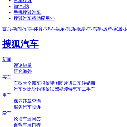
汽车投诉
加油e站
手机搜狐汽车
搜狐汽车移动应用>>
首页
-
新闻
-
军事
-
体育
-
NBA
-
娱乐
-
视频
-
股票
-
IT
-
汽车
-
房产
-
家居
-
搜狐汽车
新闻
评论
销量
研究
海外
买车
车型大全
新车
报价
评测
图片
进口车
经销商
汽车对比
导购
降价
试驾
视频
特惠车
二手车
用车
保养
违章查询
服务
汽车投诉
爱车
论坛
车迷
问答
自驾
车展
口碑