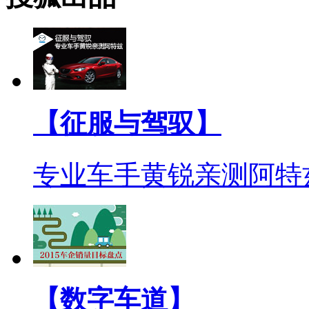
【征服与驾驭】
专业车手黄锐亲测阿特
【数字车道】