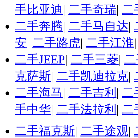
手比亚迪
|
二手奇瑞
|
二
二手奔腾
|
二手马自达
|
安
|
二手路虎
|
二手江淮
二手JEEP
|
二手三菱
|
二
克萨斯
|
二手凯迪拉克
|
二手海马
|
二手吉利
|
二
手中华
|
二手法拉利
|
二
二手福克斯
|
二手途观
|