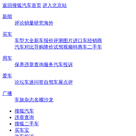
返回搜狐汽车首页
进入北京站
新闻
评论
销量
研究
海外
买车
车型大全
新车
报价
评测
图片
进口车
经销商
汽车对比
导购
降价
试驾
视频
特惠车
二手车
用车
保养
违章查询
服务
汽车投诉
爱车
论坛
车迷
问答
自驾
车展
点评
广播
车旅杂志
名嘴沙龙
搜狐汽车
违章查询
搜狐二手车
买车宝