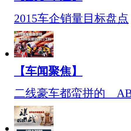
2015车企销量目标盘点
【车闻聚焦】
二线豪车都蛮拼的 A