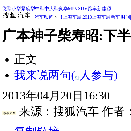
微型
小型
紧凑型
中型
中大型
豪华
MPV
SUV
跑车
新能源
汽车频道
>
【上海车展|2013上海车展新车|时间
广本神子柴寿昭:下
正文
我来说两句
(
人参与)
2013年04月20日16:30
来源：
搜狐汽车
作者