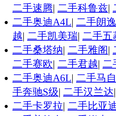
二手速腾
|
二手科鲁兹
|
二手奥迪A4L
|
二手朗
越
|
二手凯美瑞
|
二手五
二手桑塔纳
|
二手雅阁
|
二手赛欧
|
二手君越
|
二
二手奥迪A6L
|
二手马自
手奔驰S级
|
二手汉兰达
二手卡罗拉
|
二手比亚迪