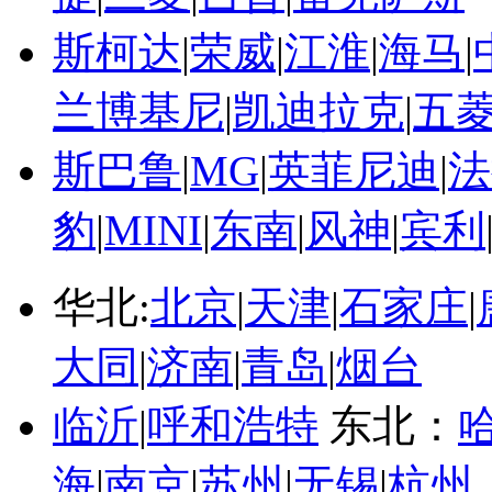
斯柯达
|
荣威
|
江淮
|
海马
|
兰博基尼
|
凯迪拉克
|
五
斯巴鲁
|
MG
|
英菲尼迪
|
法
豹
|
MINI
|
东南
|
风神
|
宾利
华北:
北京
|
天津
|
石家庄
|
大同
|
济南
|
青岛
|
烟台
临沂
|
呼和浩特
东北：
海
|
南京
|
苏州
|
无锡
|
杭州