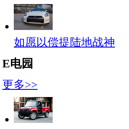
如愿以偿提陆地战神
E电园
更多>>