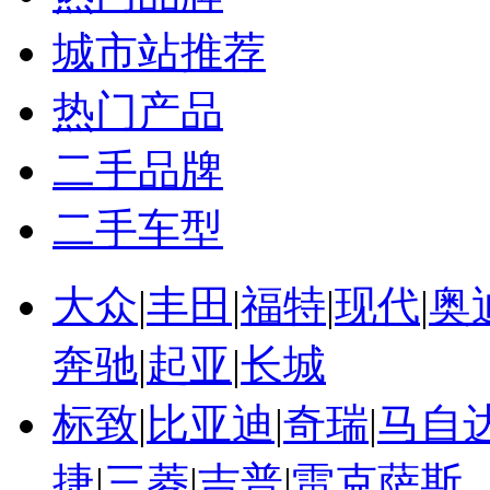
13-04-19
·
[福州]广汽本田歌诗图最高现金优惠8千元
城市站推荐
更多关于
广本 柴寿昭
的新闻>>
热门产品
相关推荐
广本雅阁2.0
二手品牌
广本雅阁8代
广本雅阁报价
二手车型
广本雅阁的消息
广本雅阁车祸图片
广本雅阁最新优惠
大众
|
丰田
|
福特
|
现代
|
奥
奔驰
|
起亚
|
长城
标致
|
比亚迪
|
奇瑞
|
马自
捷
|
三菱
|
吉普
|
雷克萨斯