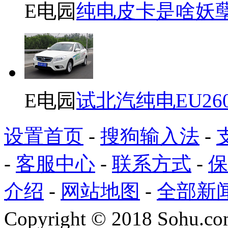
E电园
纯电皮卡是啥妖
E电园
试北汽纯电EU26
设置首页
-
搜狗输入法
-
-
客服中心
-
联系方式
-
保
介绍
-
网站地图
-
全部新
Copyright
©
2018 Sohu.com