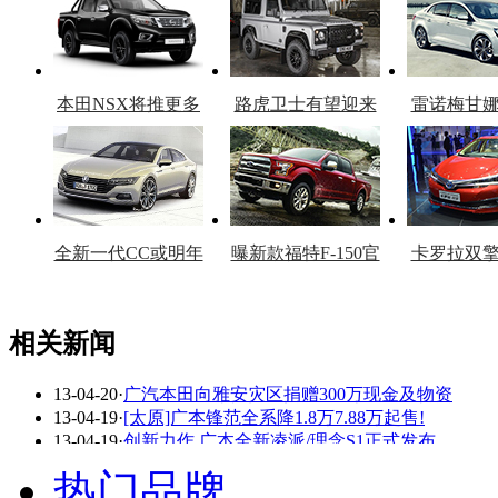
本田NSX将推更多
路虎卫士有望迎来
雷诺梅甘
车型
复产
官
全新一代CC或明年
曝新款福特F-150官
卡罗拉双
上市
图
上
相关新闻
13-04-20
·
广汽本田向雅安灾区捐赠300万现金及物资
看赛车宝贝争奇斗
车模美腿爆乳无惧
13-04-19
·
[太原]广本锋范全系降1.8万7.88万起售!
艳
走光
13-04-19
·
创新力作 广本全新凌派/理念S1正式发布
13-04-19
·
为中国人量身打造 车展实拍广汽本田凌派
热门品牌
13-04-19
·
[青岛]广本奥德赛降1.5万送8000元礼包