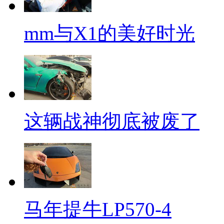
mm与X1的美好时光
这辆战神彻底被废了
马年提牛LP570-4