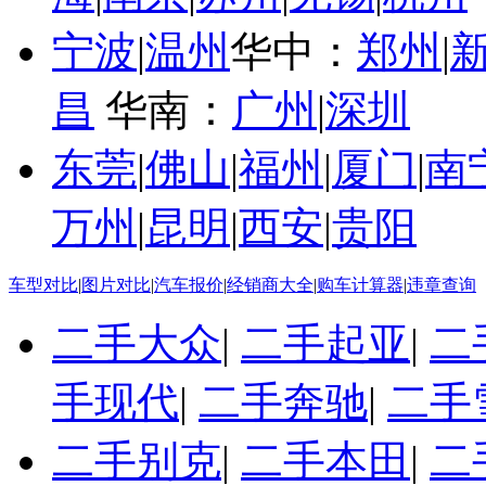
宁波
|
温州
华中：
郑州
|
昌
华南：
广州
|
深圳
东莞
|
佛山
|
福州
|
厦门
|
南
万州
|
昆明
|
西安
|
贵阳
车型对比
|
图片对比
|
汽车报价
|
经销商大全
|
购车计算器
|
违章查询
二手大众
|
二手起亚
|
二
手现代
|
二手奔驰
|
二手
二手别克
|
二手本田
|
二