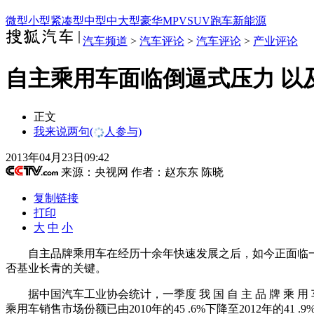
微型
小型
紧凑型
中型
中大型
豪华
MPV
SUV
跑车
新能源
汽车频道
>
汽车评论
>
汽车评论
>
产业评论
自主乘用车面临倒逼式压力 以
正文
我来说两句
(
人参与)
2013年04月23日09:42
来源：
央视网
作者：赵东东 陈晓
复制链接
打印
大
中
小
自主品牌乘用车在经历十余年快速发展之后，如今正面临一
否基业长青的关键。
据中国汽车工业协会统计，一季度 我 国 自 主 品 牌 乘 用 车
乘用车销售市场份额已由2010年的45 .6%下降至2012年的41 .9