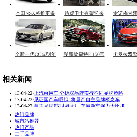
本田NSX将推更多
路虎卫士有望迎来
雷诺梅甘
车型
复产
官
全新一代CC或明年
曝新款福特F-150官
卡罗拉双
上市
图
上
相关新闻
13-04-22
·
上汽乘用车:分拆双品牌实行不同品牌策略
看赛车宝贝争奇斗
车模美腿爆乳无惧
13-04-22
·
见证国产车崛起! 将量产自主品牌概念车
艳
走光
13-04-22
·
自主品牌PK世界大厂 车展新车强力大比拼
13-04-19
·
面向未来＂自豪向前＂ 东风乘用车品牌发布
热门品牌
13-03-28
·
长城吉利领跑自主 乘用车企业绩分化明显
城市站推荐
13-03-25
·
东风自主乘用车打造三大品牌 7年投157亿
热门产品
二手品牌
更多关于
乘用车 品牌
的新闻>>