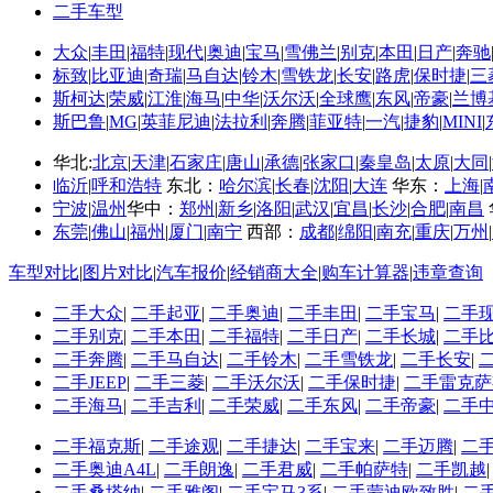
二手车型
相关推荐
大众
|
丰田
|
福特
|
现代
|
奥迪
|
宝马
|
雪佛兰
|
别克
|
本田
|
日产
|
奔驰
标致
|
比亚迪
|
奇瑞
|
马自达
|
铃木
|
雪铁龙
|
长安
|
路虎
|
保时捷
|
三
斯柯达
|
荣威
|
江淮
|
海马
|
中华
|
沃尔沃
|
全球鹰
|
东风
|
帝豪
|
兰博
汽车 乘用车 商用...
斯巴鲁
|
MG
|
英菲尼迪
|
法拉利
|
奔腾
|
菲亚特
|
一汽
|
捷豹
|
MINI
|
自主品牌suv汽车排名
自主品牌汽车哪个...
华北:
北京
|
天津
|
石家庄
|
唐山
|
承德
|
张家口
|
秦皇岛
|
太原
|
大同
|
自主品牌汽车排名
临沂
|
呼和浩特
东北：
哈尔滨
|
长春
|
沈阳
|
大连
华东：
上海
|
汽车自主品牌质量排行
宁波
|
温州
华中：
郑州
|
新乡
|
洛阳
|
武汉
|
宜昌
|
长沙
|
合肥
|
南昌
汽车品牌的消息
东莞
|
佛山
|
福州
|
厦门
|
南宁
西部：
成都
|
绵阳
|
南充
|
重庆
|
万州
|
车型对比
|
图片对比
|
汽车报价
|
经销商大全
|
购车计算器
|
违章查询
二手大众
|
二手起亚
|
二手奥迪
|
二手丰田
|
二手宝马
|
二手
二手别克
|
二手本田
|
二手福特
|
二手日产
|
二手长城
|
二手
二手奔腾
|
二手马自达
|
二手铃木
|
二手雪铁龙
|
二手长安
|
二手JEEP
|
二手三菱
|
二手沃尔沃
|
二手保时捷
|
二手雷克萨
二手海马
|
二手吉利
|
二手荣威
|
二手东风
|
二手帝豪
|
二手
二手福克斯
|
二手途观
|
二手捷达
|
二手宝来
|
二手迈腾
|
二
二手奥迪A4L
|
二手朗逸
|
二手君威
|
二手帕萨特
|
二手凯越
二手桑塔纳
|
二手雅阁
|
二手宝马3系
|
二手蒙迪欧致胜
|
二