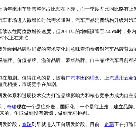
两年乘用车销售整体占比却在下降，而一季度占比同比略有上升
车市场进入微增长时代需求降温，汽车产品消费结构升级对汽
年延续以往两位数增长速度，但2011年的增幅骤降至2.45%时，
长时代正在来临。
升级到品牌型消费的需求变化则意味着消费者对汽车品牌背后品
级品牌、价值品牌、溢价品牌、豪华品牌。自主品牌汽车目前都
在加剧。值得注意的是，随着
广汽本田
的
理念
、
上汽通用五菱
短兵相接，市场竞争在加剧。
发体系和过硬技术实力打造品牌影响力和核心竞争力成为自主
示，
奇瑞
现在一个是往外走，国际化；一个是往上走，建立品牌
出来的。争取做到没有遗憾，做到无可挑剔。
研发阶段，
奇瑞
则早就进入正向研发阶段。目前，
奇瑞
正在打造