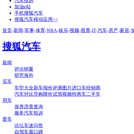
汽车投诉
加油e站
手机搜狐汽车
搜狐汽车移动应用>>
首页
-
新闻
-
军事
-
体育
-
NBA
-
娱乐
-
视频
-
股票
-
IT
-
汽车
-
房产
-
家居
-
搜狐汽车
新闻
评论
销量
研究
海外
买车
车型大全
新车
报价
评测
图片
进口车
经销商
汽车对比
导购
降价
试驾
视频
特惠车
二手车
用车
保养
违章查询
服务
汽车投诉
爱车
论坛
车迷
问答
自驾
车展
口碑