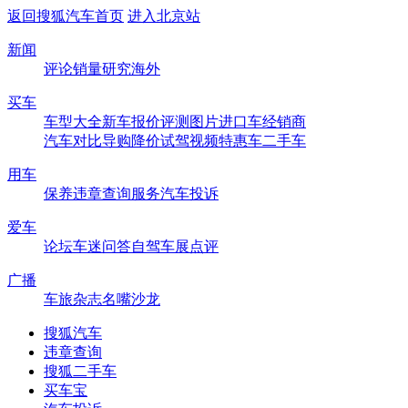
返回搜狐汽车首页
进入北京站
新闻
评论
销量
研究
海外
买车
车型大全
新车
报价
评测
图片
进口车
经销商
汽车对比
导购
降价
试驾
视频
特惠车
二手车
用车
保养
违章查询
服务
汽车投诉
爱车
论坛
车迷
问答
自驾
车展
点评
广播
车旅杂志
名嘴沙龙
搜狐汽车
违章查询
搜狐二手车
买车宝