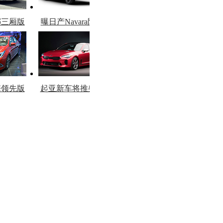
娜三厢版
曝日产Navara限量
图
版
擎领先版
起亚新车将推柴油
市
版