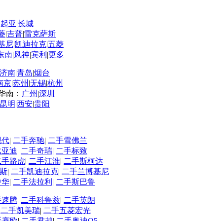
|
起亚
|
长城
菱
|
吉普
|
雷克萨斯
基尼
|
凯迪拉克
|
五菱
东南
|
风神
|
宾利
|
更多
济南
|
青岛
|
烟台
南京
|
苏州
|
无锡
|
杭州
华南：
广州
|
深圳
昆明
|
西安
|
贵阳
现代
|
二手奔驰
|
二手雪佛兰
比亚迪
|
二手奇瑞
|
二手标致
二手路虎
|
二手江淮
|
二手斯柯达
斯
|
二手凯迪拉克
|
二手兰博基尼
中华
|
二手法拉利
|
二手斯巴鲁
手速腾
|
二手科鲁兹
|
二手英朗
|
二手凯美瑞
|
二手五菱宏光
手赛欧
|
二手君越
|
二手奥迪Q5