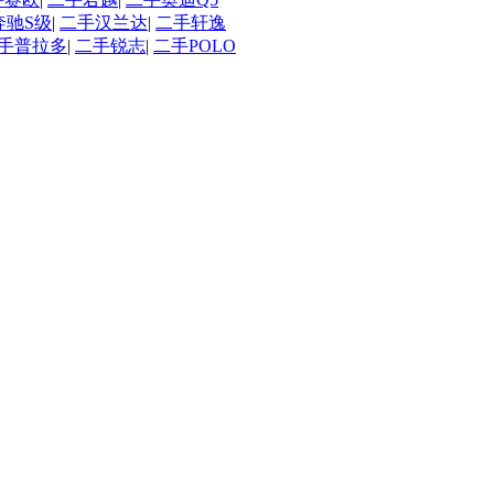
奔驰S级
|
二手汉兰达
|
二手轩逸
手普拉多
|
二手锐志
|
二手POLO