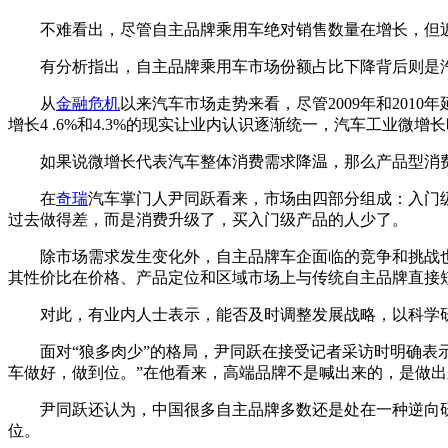
不难看出，尽管自主品牌乘用车绝对销售数量在增长，但近
有分析指出，自主品牌乘用车市场份额占比下降背后则是汽
从
金融危机
以来汽车市场走势来看，尽管2009年和2010
增长4 .6%和4.3%的现实让业内认识逐渐统一，汽车工业微增
如果说微增长代表汽车整体消费需求降温，那么产品型消费
在
奇瑞
汽车掌门人尹同跃看来，市场由四部分组成：入门
过去做得差，而是消费升级了，买入门级产品的人少了。
除市场需求发生变化外，自主品牌车企面临的竞争和挑战也
其性价比在价格、产品定位和区域市场上与传统自主品牌直接
对此，有业内人士表示，能否及时调整发展战略，以科学研
面对“狼多肉少”的格局，尹同跃在接受记者采访时明确表
车做好，做到位。”在他看来，高端品牌不是喊出来的，是做
尹同跃还认为，中国很多自主品牌多数还是处在一种逆向
位。