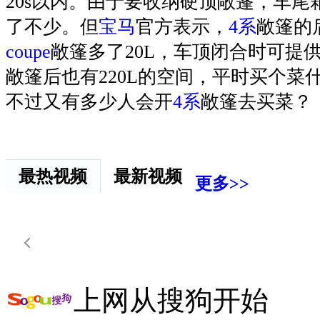
20s以内。由于要收纳硬顶敞篷，车尾
了不少。但
宝马
官方表示，
4系
敞篷的
coupe
敞篷多了20L，车顶闭合时可提
敞篷后也有220L的空间，平时买个菜
不过又有多少人会开
4系
敞篷去买菜？
最热视频
最新视频
更多>>
上网从搜狗开始