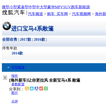
微型
小型
紧凑型
中型
中大型
豪华
MPV
SUV
跑车
新能源
汽车频道
>
购车_买车网
>
汽车视频网
>
海外
进口宝马4系敞篷
全部在售
|
2017款
|
2016款
|
停售年款
2014款
车型频道
报价
[海外新车]让你更拉风 全新宝马4系 敞篷
参数配置
分享到：
图片
点评