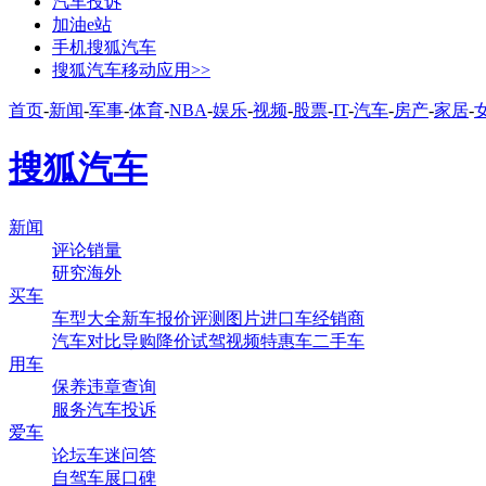
汽车投诉
加油e站
手机搜狐汽车
搜狐汽车移动应用>>
首页
-
新闻
-
军事
-
体育
-
NBA
-
娱乐
-
视频
-
股票
-
IT
-
汽车
-
房产
-
家居
-
搜狐汽车
新闻
评论
销量
研究
海外
买车
车型大全
新车
报价
评测
图片
进口车
经销商
汽车对比
导购
降价
试驾
视频
特惠车
二手车
用车
保养
违章查询
服务
汽车投诉
爱车
论坛
车迷
问答
自驾
车展
口碑