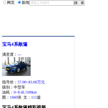
网页
新闻
宝马
4系敞篷
满意度：
---
指导价：
57.00~83.00万元
级别：中型车
油耗：
0~8.4L/100km
图：
1660
张 文：
111
篇
宝马4系敞篷精彩视频