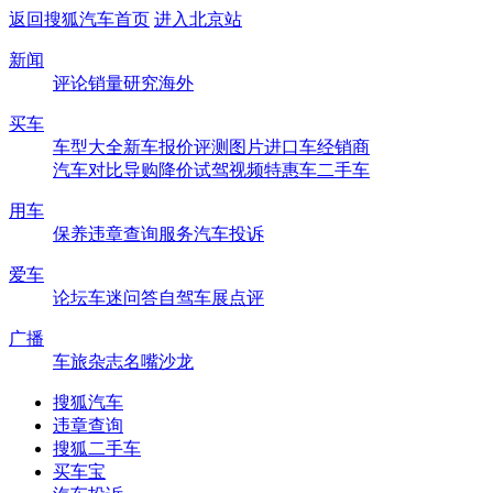
返回搜狐汽车首页
进入北京站
新闻
评论
销量
研究
海外
买车
车型大全
新车
报价
评测
图片
进口车
经销商
汽车对比
导购
降价
试驾
视频
特惠车
二手车
用车
保养
违章查询
服务
汽车投诉
爱车
论坛
车迷
问答
自驾
车展
点评
广播
车旅杂志
名嘴沙龙
搜狐汽车
违章查询
搜狐二手车
买车宝