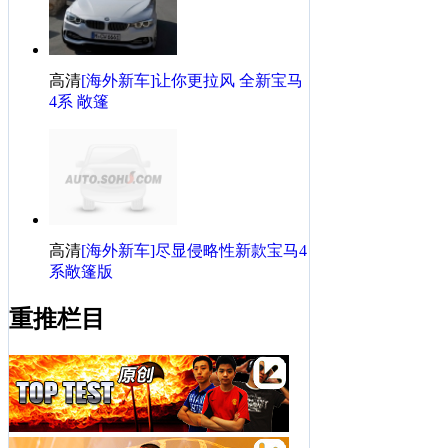
高清
[海外新车]让你更拉风 全新宝马
4系 敞篷
高清
[海外新车]尽显侵略性新款宝马4
系敞篷版
重推栏目