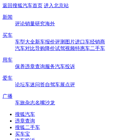
返回搜狐汽车首页
进入北京站
新闻
评论
销量
研究
海外
买车
车型大全
新车
报价
评测
图片
进口车
经销商
汽车对比
导购
降价
试驾
视频
特惠车
二手车
用车
保养
违章查询
服务
汽车投诉
爱车
论坛
车迷
问答
自驾
车展
点评
广播
车旅杂志
名嘴沙龙
搜狐汽车
违章查询
搜狐二手车
买车宝