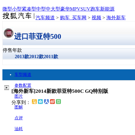
微型
小型
紧凑型
中型
中大型
豪华
MPV
SUV
跑车
新能源
汽车频道
>
购车_买车网
>
视频
>
海外新车
进口菲亚特500
停售年款
2013款
2012款
2011款
车型频道
参数配置
[海外新车]2014新款菲亚特500C GQ特别版
图片
分享到：
图解
点评
油耗