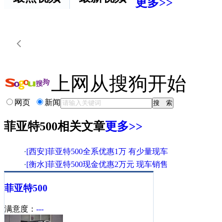
更多>>
上网从搜狗开始
网页
新闻
菲亚特500相关文章
更多>>
·
[西安]菲亚特500全系优惠1万 有少量现车
·
[衡水]菲亚特500现金优惠2万元 现车销售
·
菲亚特欲融资100亿收购克莱斯勒剩余股权
菲亚特
500
·
[成都]菲亚特500时尚版 综合优惠1.5万元
·
[临汾]菲亚特500现车足 现金优惠5000元!
满意度：
---
·
[太原]菲亚特500全系降1.5万元 颜色丰富