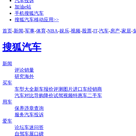
汽车投诉
加油e站
手机搜狐汽车
搜狐汽车移动应用>>
首页
-
新闻
-
军事
-
体育
-
NBA
-
娱乐
-
视频
-
股票
-
IT
-
汽车
-
房产
-
家居
-
搜狐汽车
新闻
评论
销量
研究
海外
买车
车型大全
新车
报价
评测
图片
进口车
经销商
汽车对比
导购
降价
试驾
视频
特惠车
二手车
用车
保养
违章查询
服务
汽车投诉
爱车
论坛
车迷
问答
自驾
车展
口碑