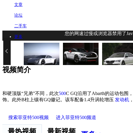
文章
论坛
二手车
您的网速过慢或浏览器禁用了Jav
更多
视频简介
和硬顶版“兄弟”不同，此次
500
C GQ沿用了Abarth的运动包
饰。此外B柱上镶有GQ徽记。该车配备1.4升涡轮增压
发动机
搜索菲亚特500视频
进入菲亚特500频道
最热视频
最新视频