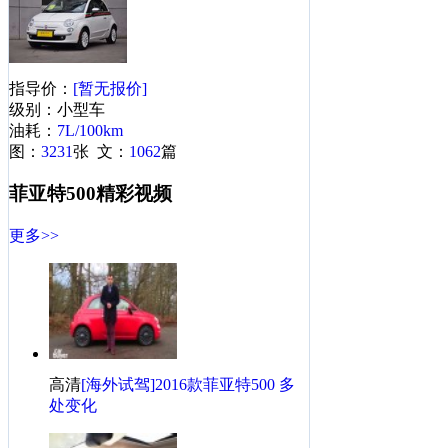
·
童心依然 六一儿童节可爱又时尚车型推荐
·
[东莞]菲亚特500最高现金降2.5万 有现车
·
佳锐菲亚特来店试驾或参加活动有好礼送!
指导价：
[暂无报价]
·
摆脱公交咸猪手 风格迥异女性车选哪款？
级别：小型车
油耗：
7L/100km
菲亚特500相关热帖
更多>>
图：
3231
张 文：
1062
篇
·
菲翔提车记
菲亚特500精彩视频
·
《一个人提车，先一个人乐……》
更多>>
·
父亲节的大礼，给老爸买辆车
·
虐心逛展之旅，上海车展玩心跳
·
小女子选两厢车，爱上致悦无法自拔！
·
麻麻再也不用担心我会反应迟钝了（其实重点是晒车说
·
新款上市之前，选中爱菲手悦白
·
【老菲的尾巴】12款 1.4T 自动尊享版提车作业
高清
[海外试驾]2016款菲亚特500 多
·
【我来代言】致悦~低调珊瑚红奥特曼
处变化
·
【我来代言】风骚小蓝车提车记