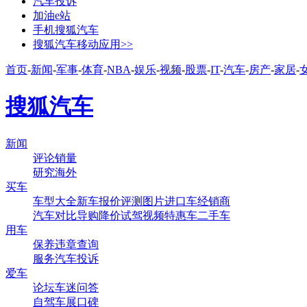
汽车投诉
加油e站
手机搜狐汽车
搜狐汽车移动应用>>
首页
-
新闻
-
军事
-
体育
-
NBA
-
娱乐
-
视频
-
股票
-
IT
-
汽车
-
房产
-
家居
-
搜狐汽车
新闻
评论
销量
研究
海外
买车
车型大全
新车
报价
评测
图片
进口车
经销商
汽车对比
导购
降价
试驾
视频
特惠车
二手车
用车
保养
违章查询
服务
汽车投诉
爱车
论坛
车迷
问答
自驾
车展
口碑