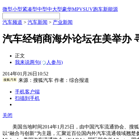
微型
小型
紧凑型
中型
中大型
豪华
MPV
SUV
跑车
新能源
汽车频道
>
汽车新闻
>
产业新闻
汽车经销商海外论坛在美举办 
正文
我来说两句
(
人参与)
2014年01月26日10:52
来源：
搜狐汽车
作者：综合报道
手机客户端
扫描到手机
关闭
美国当地时间2014年1月25日，由中国汽车流通协会、搜狐
以“融合与创新”为主题，汇聚近百位国内外汽车流通领域翘楚