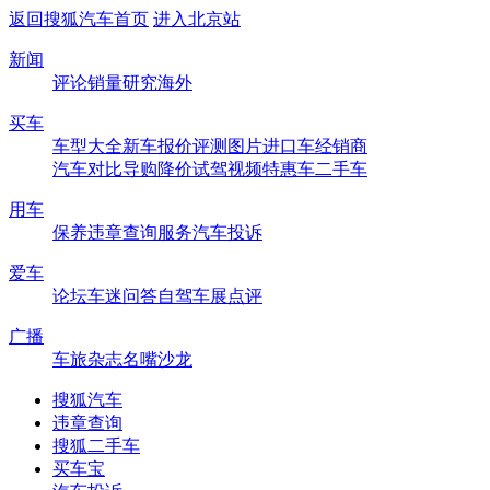
返回搜狐汽车首页
进入北京站
新闻
评论
销量
研究
海外
买车
车型大全
新车
报价
评测
图片
进口车
经销商
汽车对比
导购
降价
试驾
视频
特惠车
二手车
用车
保养
违章查询
服务
汽车投诉
爱车
论坛
车迷
问答
自驾
车展
点评
广播
车旅杂志
名嘴沙龙
搜狐汽车
违章查询
搜狐二手车
买车宝