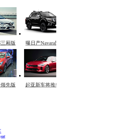
娜三厢版
曝日产Navara限量
图
版
擎领先版
起亚新车将推柴油
市
版
车
搜狐