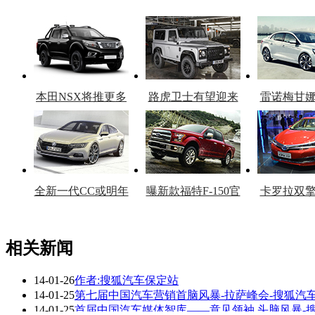
本田NSX将推更多
路虎卫士有望迎来
雷诺梅甘
车型
复产
官
全新一代CC或明年
曝新款福特F-150官
卡罗拉双
上市
图
上
相关新闻
14-01-26
作者:搜狐汽车保定站
看赛车宝贝争奇斗
车模美腿爆乳无惧
14-01-25
第七届中国汽车营销首脑风暴-拉萨峰会-搜狐汽
艳
走光
14-01-25
首届中国汽车媒体智库——意见领袖 头脑风暴-