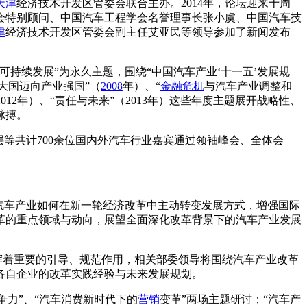
天津
经济技术开发区管委会联合主办。2014年，论坛迎来十周
会特别顾问、中国汽车工程学会名誉理事长张小虞、中国汽车技
津
经济技术开发区管委会副主任艾亚民等领导参加了新闻发布
持续发展”为永久主题，围绕“中国汽车产业‘十一五’发展规
造大国迈向产业强国”（
2008
年）、“
金融危机
与汽车产业调整和
2012年）、“责任与未来”（2013年）这些年度主题展开战略性、
脉搏。
等共计700余位国内外汽车行业嘉宾通过领袖峰会、全体会
汽车产业如何在新一轮经济改革中主动转变发展方式，增强国际
革的重点领域与动向，展望全面深化改革背景下的汽车产业发展
挥着重要的引导、规范作用，相关部委领导将围绕汽车产业改革
各自企业的改革实践经验与未来发展规划。
争力”、“汽车消费新时代下的
营销
变革”两场主题研讨；“汽车产