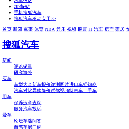
汽车投诉
加油e站
手机搜狐汽车
搜狐汽车移动应用>>
首页
-
新闻
-
军事
-
体育
-
NBA
-
娱乐
-
视频
-
股票
-
IT
-
汽车
-
房产
-
家居
-
搜狐汽车
新闻
评论
销量
研究
海外
买车
车型大全
新车
报价
评测
图片
进口车
经销商
汽车对比
导购
降价
试驾
视频
特惠车
二手车
用车
保养
违章查询
服务
汽车投诉
爱车
论坛
车迷
问答
自驾
车展
口碑