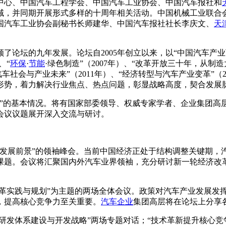
心、中国汽车工程学会、中国汽车工业协会、中国汽车报社和
域，并同期开展形式多样的十周年相关活动。中国机械工业联合
国汽车工业协会副秘书长师建华、中国汽车报社社长李庆文、
天
坛的九年发展。论坛自2005年创立以来，以“中国汽车产业可
、“
环保
·
节能
·绿色制造”（2007年）、“改革开放三十年，从制
“汽车社会与产业未来”（2011年）、“经济转型与汽车产业变革”（
形势，着力解决行业焦点、热点问题，彰显战略高度，契合发展
”的基本情况。将有国家部委领导、权威专家学者、企业集团高层
会议议题展开深入交流与研讨。
发展前景”的领袖峰会。当前中国经济正处于结构调整关键期，
课题。会议将汇聚国内外汽车业界领袖，充分研讨新一轮经济改
改革实践与规划”为主题的两场全体会议。政策对汽车产业发展发
，提高核心竞争力至关重要。
汽车企业
集团高层将在论坛上分享
进研发体系建设与开发战略”两场专题对话；“技术革新提升核心竞