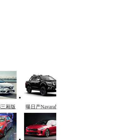
娜三厢版
曝日产Navara限量
图
版