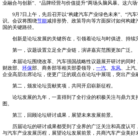
业融合与创新”、“品牌经营与价值提升”两场头脑风暴。这六
9月7日上午，先后召开以“构建汽车产业绿色未来”、“汽
识。会议将围绕
节能
减排形势、政策导向等方面探讨如何构建
国的关键路径。
创新是论坛发展的关键所在，引领着论坛与时俱进、持续完
第一，议题设置立足全产业链，演讲嘉宾范围更加广泛。
本届论坛围绕改革、汽车强国战略性议题展开研讨的同时，
财政部、
环保
部、商务部等相关部委领导，
一汽
、
东风
、上汽
企业高层出席论坛，使更广泛的观点在论坛中展现，突出产业
第二，颁发论坛贡献奖项，共同开启崭新征程。
论坛发展的九年，一直得到了全行业的积极关注与鼎力支持
图。
第三，回顾论坛研讨成果，展望未来发展前景。
历届论坛的研讨成果都受到了业界的广泛关注和高度认可，
与汽车产业发展历程，展望论坛发展前景，共商汽车产业美好