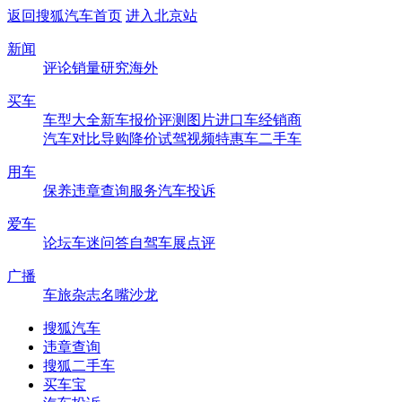
返回搜狐汽车首页
进入北京站
新闻
评论
销量
研究
海外
买车
车型大全
新车
报价
评测
图片
进口车
经销商
汽车对比
导购
降价
试驾
视频
特惠车
二手车
用车
保养
违章查询
服务
汽车投诉
爱车
论坛
车迷
问答
自驾
车展
点评
广播
车旅杂志
名嘴沙龙
搜狐汽车
违章查询
搜狐二手车
买车宝