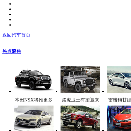
返回汽车首页
热点聚焦
本田NSX将推更多
路虎卫士有望迎来
雷诺梅甘
车型
复产
官