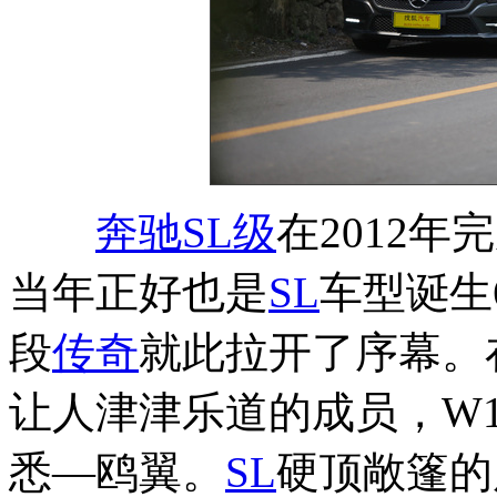
奔驰SL级
在2012
当年正好也是
SL
车型诞生
段
传奇
就此拉开了序幕。
让人津津乐道的成员，W
悉—鸥翼。
SL
硬顶敞篷的历