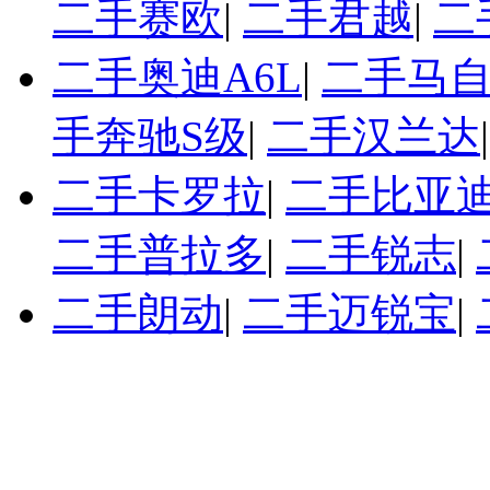
二手赛欧
|
二手君越
|
二
二手奥迪A6L
|
二手马自
手奔驰S级
|
二手汉兰达
二手卡罗拉
|
二手比亚迪
二手普拉多
|
二手锐志
|
二手朗动
|
二手迈锐宝
|