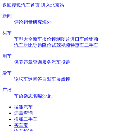
返回搜狐汽车首页
进入北京站
新闻
评论
销量
研究
海外
买车
车型大全
新车
报价
评测
图片
进口车
经销商
汽车对比
导购
降价
试驾
视频
特惠车
二手车
用车
保养
违章查询
服务
汽车投诉
爱车
论坛
车迷
问答
自驾
车展
点评
广播
车旅杂志
名嘴沙龙
搜狐汽车
违章查询
搜狐二手车
买车宝