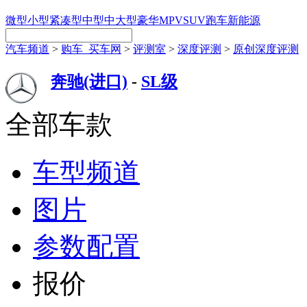
微型
小型
紧凑型
中型
中大型
豪华
MPV
SUV
跑车
新能源
汽车频道
>
购车_买车网
>
评测室
>
深度评测
>
原创深度评测
奔驰(进口)
-
SL级
全部车款
车型频道
图片
参数配置
报价