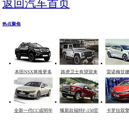
返回汽车首页
热点聚焦
本田NSX将推更多
路虎卫士有望迎来
雷诺梅甘
车型
复产
官
全新一代CC或明年
曝新款福特F-150官
卡罗拉双
上市
图
上