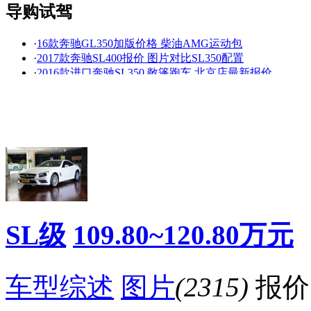
导购试驾
·
16款奔驰GL350加版价格 柴油AMG运动包
看赛车宝贝争奇斗
车模美腿爆乳无惧
·
2017款奔驰SL400报价 图片对比SL350配置
艳
走光
·
2016款进口奔驰SL350 敞篷跑车 北京店最新报价
·
2016款进口奔驰SL400 敞篷跑车报价 图片 内饰
·
北京进口奔驰SL400时尚型 豪华型 报价 图片
·
奔驰SL500保养费用明细表,一万公里保养周期
·
奔驰SL350保养费用明细表,一万公里保养周期建议
·
奔驰sl级保养费用明细表,机油为全合成机油
·
奔驰SL300保养费用明细 ,保养项目周期建议表
·
2016款进口奔驰SL400时尚型豪华型敞篷跑车报价
降价促销
SL级
109.80~120.80万元
车型综述
图片
(2315)
报价