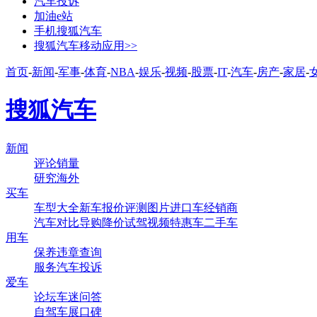
汽车投诉
加油e站
手机搜狐汽车
搜狐汽车移动应用>>
首页
-
新闻
-
军事
-
体育
-
NBA
-
娱乐
-
视频
-
股票
-
IT
-
汽车
-
房产
-
家居
-
搜狐汽车
新闻
评论
销量
研究
海外
买车
车型大全
新车
报价
评测
图片
进口车
经销商
汽车对比
导购
降价
试驾
视频
特惠车
二手车
用车
保养
违章查询
服务
汽车投诉
爱车
论坛
车迷
问答
自驾
车展
口碑