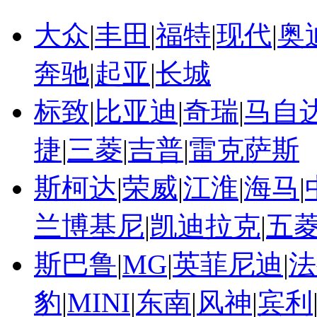
大众
|
丰田
|
福特
|
现代
|
奥
奔驰
|
起亚
|
长城
标致
|
比亚迪
|
奇瑞
|
马自
捷
|
三菱
|
吉普
|
雷克萨斯
斯柯达
|
荣威
|
江淮
|
海马
|
兰博基尼
|
凯迪拉克
|
五
斯巴鲁
|
MG
|
英菲尼迪
|
法
豹
|
MINI
|
东南
|
风神
|
宾利