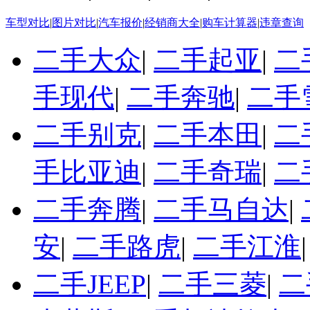
车型对比
|
图片对比
|
汽车报价
|
经销商大全
|
购车计算器
|
违章查询
二手大众
|
二手起亚
|
二
手现代
|
二手奔驰
|
二手
二手别克
|
二手本田
|
二
手比亚迪
|
二手奇瑞
|
二
二手奔腾
|
二手马自达
|
安
|
二手路虎
|
二手江淮
二手JEEP
|
二手三菱
|
二