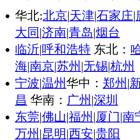
华北:
北京
|
天津
|
石家庄
|
大同
|
济南
|
青岛
|
烟台
临沂
|
呼和浩特
东北：
海
|
南京
|
苏州
|
无锡
|
杭州
宁波
|
温州
华中：
郑州
|
昌
华南：
广州
|
深圳
东莞
|
佛山
|
福州
|
厦门
|
南
万州
|
昆明
|
西安
|
贵阳