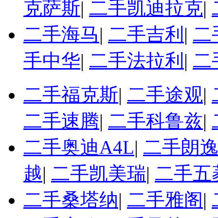
克萨斯
|
二手凯迪拉克
|
二手海马
|
二手吉利
|
二
手中华
|
二手法拉利
|
二
二手福克斯
|
二手途观
|
二手速腾
|
二手科鲁兹
|
二手奥迪A4L
|
二手朗
越
|
二手凯美瑞
|
二手五
二手桑塔纳
|
二手雅阁
|