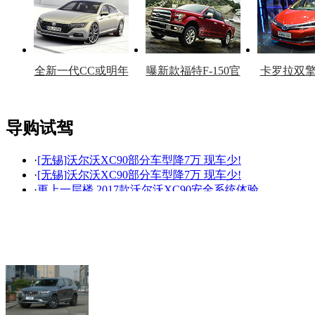
全新一代CC或明年
曝新款福特F-150官
卡罗拉双
上市
图
上
导购试驾
·
[无锡]沃尔沃XC90部分车型降7万 现车少!
看赛车宝贝争奇斗
车模美腿爆乳无惧
·
[无锡]沃尔沃XC90部分车型降7万 现车少!
艳
走光
·
更上一层楼 2017款沃尔沃XC90安全系统体验
·
四缸的沃尔沃XC90，凭什么卖100多万？
·
300米高空 “云中穿梭”，这很沃尔沃
·
四缸的沃尔沃XC90，凭什么卖100多万？
·
沃尔沃XC90够实力2.0T就他了 奔驰宝马都不要想了
·
像“大白”一样的暖男，实用又拉风
·
美规沃尔沃xc90报价 16款沃尔沃xc90配置及图片
·
16款沃尔沃XC90报价 加版享驾驶乐趣