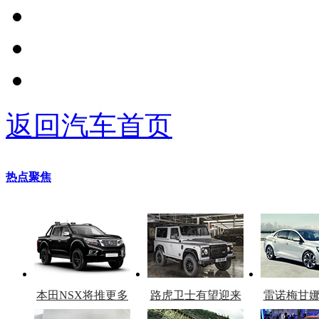
返回汽车首页
热点聚焦
本田NSX将推更多
路虎卫士有望迎来
雷诺梅甘
车型
复产
官