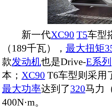
新一代
XC90
T5
车型
（189千瓦），
最大扭矩
3
款
发动机
也是Drive-
E系列
本；
XC90
T6车型则采用
最大功率
达到了
320
马力（
400N·m。