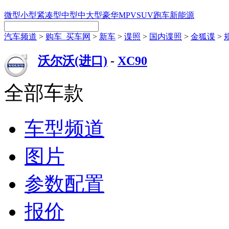
微型
小型
紧凑型
中型
中大型
豪华
MPV
SUV
跑车
新能源
汽车频道
>
购车_买车网
>
新车
>
谍照
>
国内谍照
>
金狐谍
>
沃尔沃(进口)
-
XC90
全部车款
车型频道
图片
参数配置
报价