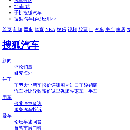
汽车投诉
加油e站
手机搜狐汽车
搜狐汽车移动应用>>
首页
-
新闻
-
军事
-
体育
-
NBA
-
娱乐
-
视频
-
股票
-
IT
-
汽车
-
房产
-
家居
-
搜狐汽车
新闻
评论
销量
研究
海外
买车
车型大全
新车
报价
评测
图片
进口车
经销商
汽车对比
导购
降价
试驾
视频
特惠车
二手车
用车
保养
违章查询
服务
汽车投诉
爱车
论坛
车迷
问答
自驾
车展
口碑