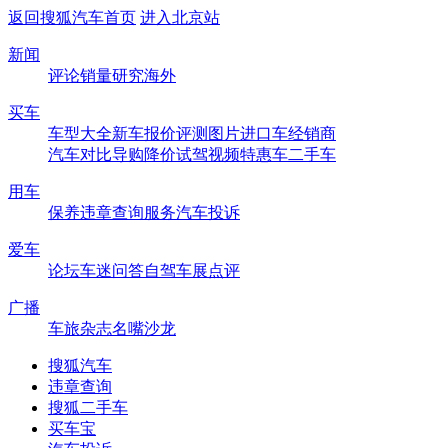
返回搜狐汽车首页
进入北京站
新闻
评论
销量
研究
海外
买车
车型大全
新车
报价
评测
图片
进口车
经销商
汽车对比
导购
降价
试驾
视频
特惠车
二手车
用车
保养
违章查询
服务
汽车投诉
爱车
论坛
车迷
问答
自驾
车展
点评
广播
车旅杂志
名嘴沙龙
搜狐汽车
违章查询
搜狐二手车
买车宝