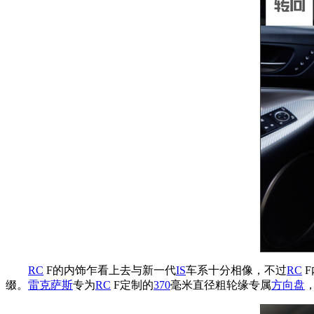
RC
F的内饰乍看上去与新一代
IS
车系十分相像，不过
RC
F
缀。
雷克萨斯
专为
RC
F定制的
370
毫米直径粗轮缘专属
方向盘