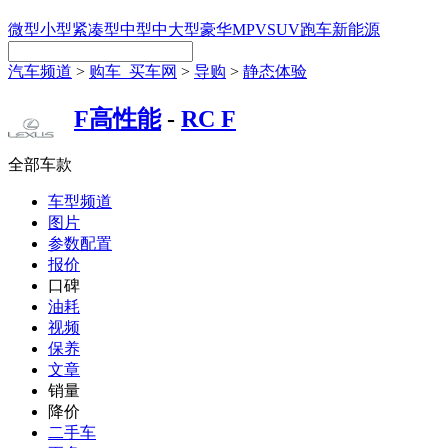
微型
小型
紧凑型
中型
中大型
豪华
MPV
SUV
跑车
新能源
汽车频道
>
购车_买车网
>
导购
>
静态体验
F高性能
-
RC F
全部车款
车型频道
图片
参数配置
报价
口碑
油耗
视频
保养
文章
销量
降价
二手车