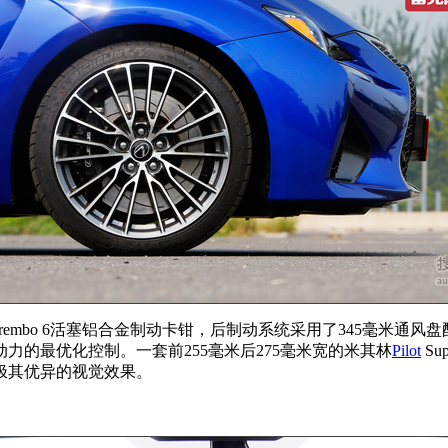
rembo 6活塞铝合金制动卡钳，后制动系统采用了345毫米通
的最优化控制。一套前255毫米后275毫米宽的米其林
Pilot
Su
极其优异的视觉效果。