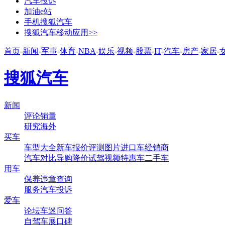
汽车投诉
加油e站
手机搜狐汽车
搜狐汽车移动应用>>
首页
-
新闻
-
军事
-
体育
-
NBA
-
娱乐
-
视频
-
股票
-
IT
-
汽车
-
房产
-
家居
-
搜狐汽车
新闻
评论
销量
研究
海外
买车
车型大全
新车
报价
评测
图片
进口车
经销商
汽车对比
导购
降价
试驾
视频
特惠车
二手车
用车
保养
违章查询
服务
汽车投诉
爱车
论坛
车迷
问答
自驾
车展
口碑