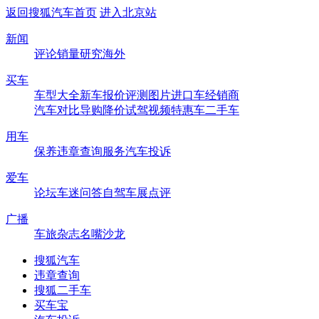
返回搜狐汽车首页
进入北京站
新闻
评论
销量
研究
海外
买车
车型大全
新车
报价
评测
图片
进口车
经销商
汽车对比
导购
降价
试驾
视频
特惠车
二手车
用车
保养
违章查询
服务
汽车投诉
爱车
论坛
车迷
问答
自驾
车展
点评
广播
车旅杂志
名嘴沙龙
搜狐汽车
违章查询
搜狐二手车
买车宝