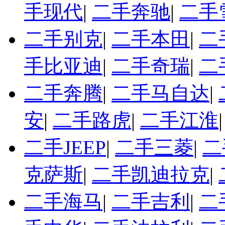
手现代
|
二手奔驰
|
二手
二手别克
|
二手本田
|
二
手比亚迪
|
二手奇瑞
|
二
二手奔腾
|
二手马自达
|
安
|
二手路虎
|
二手江淮
二手JEEP
|
二手三菱
|
二
克萨斯
|
二手凯迪拉克
|
二手海马
|
二手吉利
|
二