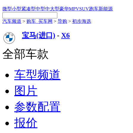
微型
小型
紧凑型
中型
中大型
豪华
MPV
SUV
跑车
新能源
汽车频道
>
购车_买车网
>
导购
>
初步海选
宝马(进口)
-
X6
全部车款
车型频道
图片
参数配置
报价