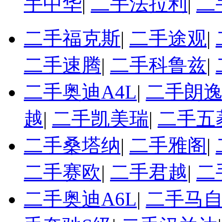
手中华
|
二手法拉利
|
二
二手福克斯
|
二手途观
|
二手速腾
|
二手科鲁兹
|
二手奥迪A4L
|
二手朗
越
|
二手凯美瑞
|
二手五
二手桑塔纳
|
二手雅阁
|
二手赛欧
|
二手君越
|
二
二手奥迪A6L
|
二手马自