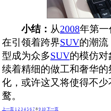
小结：
从
2008
年第一
在引领着跨界
SUV
的潮流
型成为众多
SUV
的模仿对
续着精细的做工和奢华的
化，或许这又将使得不少
鹜。
上一页
1
2
3
4
5
6
7
8
9
10
下一页