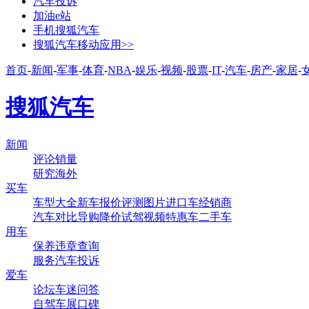
汽车投诉
加油e站
手机搜狐汽车
搜狐汽车移动应用>>
首页
-
新闻
-
军事
-
体育
-
NBA
-
娱乐
-
视频
-
股票
-
IT
-
汽车
-
房产
-
家居
-
搜狐汽车
新闻
评论
销量
研究
海外
买车
车型大全
新车
报价
评测
图片
进口车
经销商
汽车对比
导购
降价
试驾
视频
特惠车
二手车
用车
保养
违章查询
服务
汽车投诉
爱车
论坛
车迷
问答
自驾
车展
口碑