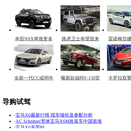
本田NSX将推更多
路虎卫士有望迎来
雷诺梅甘
车型
复产
官
全新一代CC或明年
曝新款福特F-150官
卡罗拉双
上市
图
上
导购试驾
·
宝马X6最新行情 现车报价及参配分析
看赛车宝贝争奇斗
车模美腿爆乳无惧
·
AC Schnitzer宽体宝马X6M改装车中国首发
艳
走光
·
宝马X6东莞站