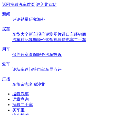
返回搜狐汽车首页
进入北京站
新闻
评论
销量
研究
海外
买车
车型大全
新车
报价
评测
图片
进口车
经销商
汽车对比
导购
降价
试驾
视频
特惠车
二手车
用车
保养
违章查询
服务
汽车投诉
爱车
论坛
车迷
问答
自驾
车展
点评
广播
车旅杂志
名嘴沙龙
搜狐汽车
违章查询
搜狐二手车
买车宝