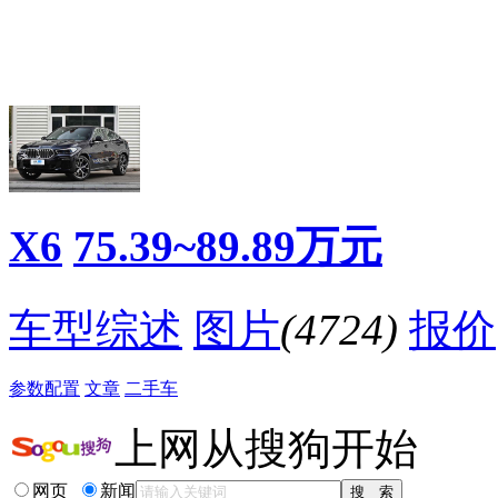
·
动力给人惊喜京宝行宝马X6 xDrive28i
·
北京京顺宝全新BMW X6悦贷金融 傲视群雄
·
看到这些逼格满满的SUV，教授终于忍不住下单了
·
赢欧汽贸平行进口宝马X6 3.0T霸气来袭
·
平行进口中东版X6，只要60多万提回家
·
2016款美规宝马X6报价 平行进口宝马X6配置
·
运动版宝马X6顶级配置天窗 10.2英寸屏,Hi-Fi音响
降价促销
X6
75.39~89.89万元
车型综述
图片
(4724)
报价
参数配置
文章
二手车
上网从搜狗开始
网页
新闻