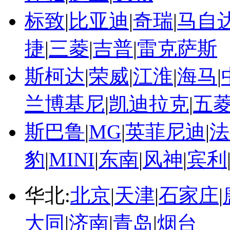
标致
|
比亚迪
|
奇瑞
|
马自
捷
|
三菱
|
吉普
|
雷克萨斯
斯柯达
|
荣威
|
江淮
|
海马
|
兰博基尼
|
凯迪拉克
|
五
斯巴鲁
|
MG
|
英菲尼迪
|
法
豹
|
MINI
|
东南
|
风神
|
宾利
华北:
北京
|
天津
|
石家庄
|
大同
|
济南
|
青岛
|
烟台