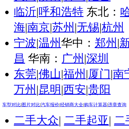
临沂
|
呼和浩特
东北：
海
|
南京
|
苏州
|
无锡
|
杭州
宁波
|
温州
华中：
郑州
|
昌
华南：
广州
|
深圳
东莞
|
佛山
|
福州
|
厦门
|
南
万州
|
昆明
|
西安
|
贵阳
车型对比
|
图片对比
|
汽车报价
|
经销商大全
|
购车计算器
|
违章查询
二手大众
|
二手起亚
|
二