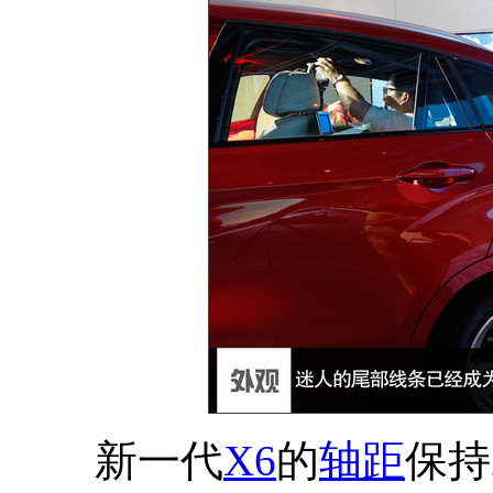
新一代
X6
的
轴距
保持