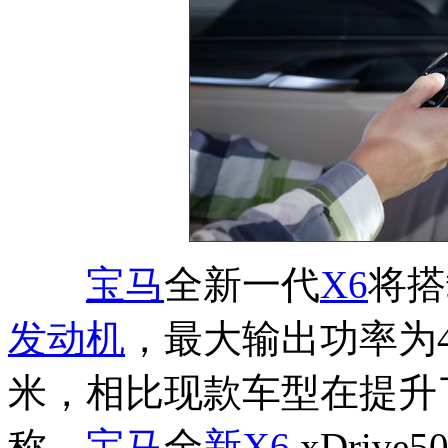
宝马
全新一代
X6
将搭
发动机
，最大输出功率为4
米，相比现款车型在提升了
称，
宝马
全
新X6
xDrive