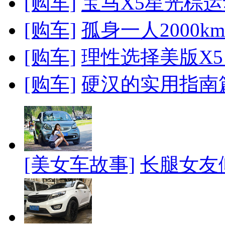
[购车]
宝马X5星光棕
[购车]
孤身一人2000km
[购车]
理性选择美版X5
[购车]
硬汉的实用指南
[美女车故事]
长腿女友