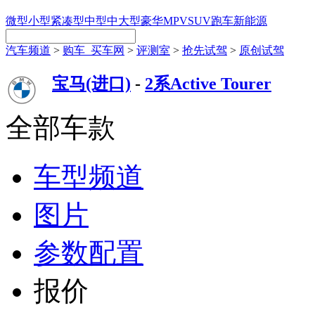
微型
小型
紧凑型
中型
中大型
豪华
MPV
SUV
跑车
新能源
汽车频道
>
购车_买车网
>
评测室
>
抢先试驾
>
原创试驾
宝马(进口)
-
2系Active Tourer
全部车款
车型频道
图片
参数配置
报价