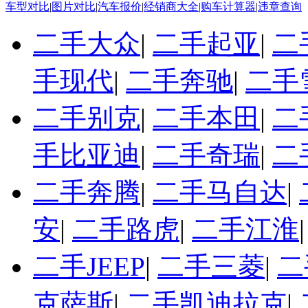
车型对比
|
图片对比
|
汽车报价
|
经销商大全
|
购车计算器
|
违章查询
二手大众
|
二手起亚
|
二
手现代
|
二手奔驰
|
二手
二手别克
|
二手本田
|
二
手比亚迪
|
二手奇瑞
|
二
二手奔腾
|
二手马自达
|
安
|
二手路虎
|
二手江淮
二手JEEP
|
二手三菱
|
二
克萨斯
|
二手凯迪拉克
|