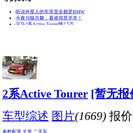
·
听说外星人的车库里全都是BMW
看赛车宝贝争奇斗
车模美腿爆乳无惧
·
今夜与狼共舞，看谁得意羊羊！
艳
走光
·
宝马2系Active Tourer降7.5万
·
"新一季跑男就要开播了，内心还是有些小紧张！
·
踏青出游，最近这三款20万左右MPV如何取舍？
·
据估算，男人开这车撩妹，成功率可提升89%
·
买车别急，又有一大波新车要上了！
·
配置进一步提升 国产宝马2系旅行车解析
·
配置进一步提升 国产宝马2系旅行车解析
·
走在红毯的那一天，细数BMW捧红的巨星！
降价促销
2系Active Tourer
[暂无报
车型综述
图片
(1669)
报价
参数配置
文章
二手车