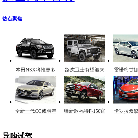
热点聚焦
本田NSX将推更多
路虎卫士有望迎来
雷诺梅甘
车型
复产
官
全新一代CC或明年
曝新款福特F-150官
卡罗拉双
上市
图
上
导购试驾