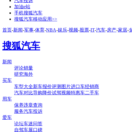
汽车投诉
加油e站
手机搜狐汽车
搜狐汽车移动应用>>
首页
-
新闻
-
军事
-
体育
-
NBA
-
娱乐
-
视频
-
股票
-
IT
-
汽车
-
房产
-
家居
-
搜狐汽车
新闻
评论
销量
研究
海外
买车
车型大全
新车
报价
评测
图片
进口车
经销商
汽车对比
导购
降价
试驾
视频
特惠车
二手车
用车
保养
违章查询
服务
汽车投诉
爱车
论坛
车迷
问答
自驾
车展
口碑