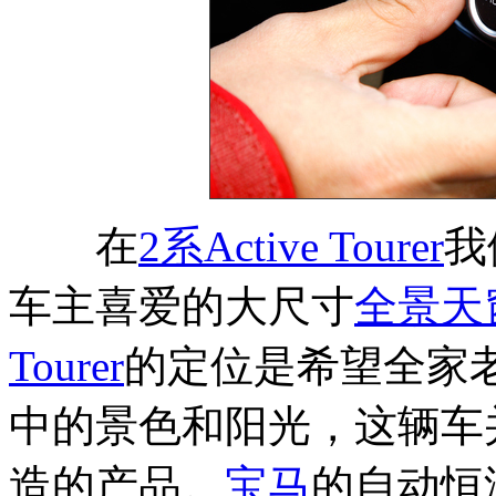
在
2系Active Tourer
我
车主喜爱的大尺寸
全景天
Tourer
的定位是希望全家
中的景色和阳光，这辆车
造的产品。
宝马
的自动恒