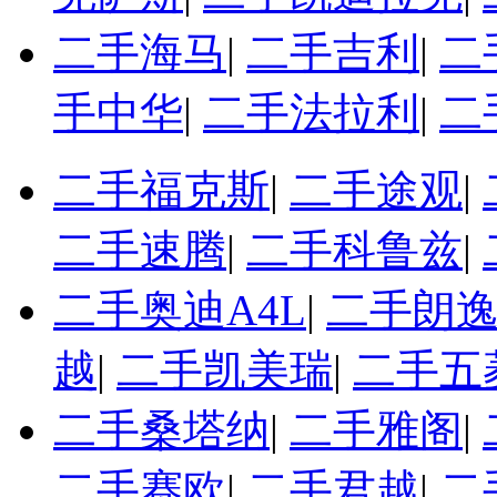
二手海马
|
二手吉利
|
二
手中华
|
二手法拉利
|
二
二手福克斯
|
二手途观
|
二手速腾
|
二手科鲁兹
|
二手奥迪A4L
|
二手朗
越
|
二手凯美瑞
|
二手五
二手桑塔纳
|
二手雅阁
|
二手赛欧
|
二手君越
|
二