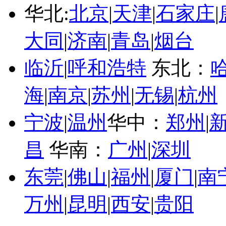
华北:
北京
|
天津
|
石家庄
|
大同
|
济南
|
青岛
|
烟台
临沂
|
呼和浩特
东北：
海
|
南京
|
苏州
|
无锡
|
杭州
宁波
|
温州
华中：
郑州
|
昌
华南：
广州
|
深圳
东莞
|
佛山
|
福州
|
厦门
|
南
万州
|
昆明
|
西安
|
贵阳