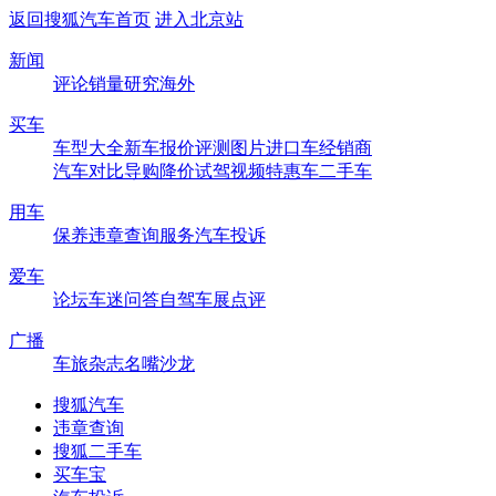
返回搜狐汽车首页
进入北京站
新闻
评论
销量
研究
海外
买车
车型大全
新车
报价
评测
图片
进口车
经销商
汽车对比
导购
降价
试驾
视频
特惠车
二手车
用车
保养
违章查询
服务
汽车投诉
爱车
论坛
车迷
问答
自驾
车展
点评
广播
车旅杂志
名嘴沙龙
搜狐汽车
违章查询
搜狐二手车
买车宝