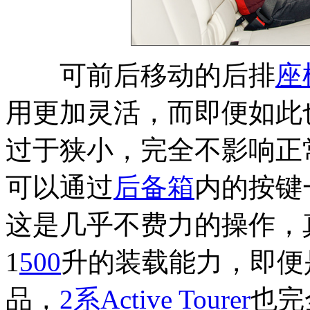
可前后移动的后排
座
用更加灵活，而即便如此
过于狭小，完全不影响正
可以通过
后备箱
内的按键
这是几乎不费力的操作，
1
500
升的装载能力，即便
品，
2系Active Tourer
也完