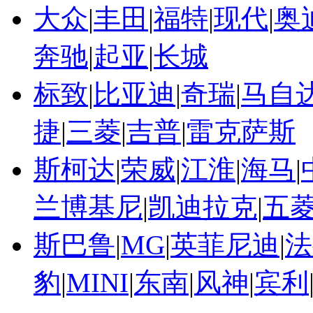
大众
|
丰田
|
福特
|
现代
|
奥
奔驰
|
起亚
|
长城
标致
|
比亚迪
|
奇瑞
|
马自
捷
|
三菱
|
吉普
|
雷克萨斯
斯柯达
|
荣威
|
江淮
|
海马
|
兰博基尼
|
凯迪拉克
|
五
斯巴鲁
|
MG
|
英菲尼迪
|
法
豹
|
MINI
|
东南
|
风神
|
宾利