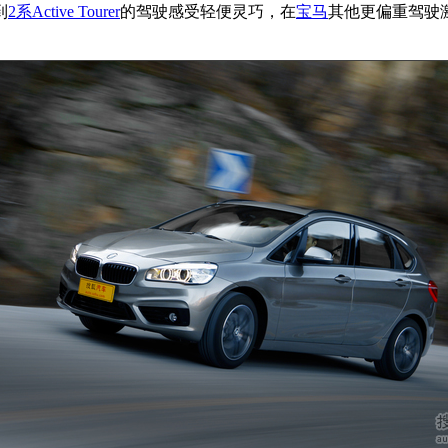
到
2系Active Tourer
的驾驶感受轻便灵巧，在
宝马
其他更偏重驾驶