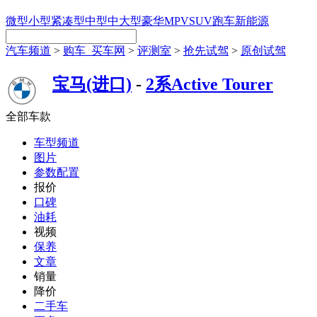
微型
小型
紧凑型
中型
中大型
豪华
MPV
SUV
跑车
新能源
汽车频道
>
购车_买车网
>
评测室
>
抢先试驾
>
原创试驾
宝马(进口)
-
2系Active Tourer
全部车款
车型频道
图片
参数配置
报价
口碑
油耗
视频
保养
文章
销量
降价
二手车