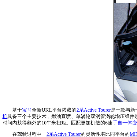
基于
宝马
全新UKL平台搭载的
2系Active Tourer
是一款与新
机
具备三个主要技术，燃油直喷、单涡轮双涡管涡轮增压组件以及Va
时间内获得额外的10牛米扭矩。匹配更加机敏的6速
手自一体变
在驾驶过程中，
2系Active Tourer
的灵活性堪比同平台的
MI