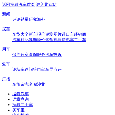
返回搜狐汽车首页
进入北京站
新闻
评论
销量
研究
海外
买车
车型大全
新车
报价
评测
图片
进口车
经销商
汽车对比
导购
降价
试驾
视频
特惠车
二手车
用车
保养
违章查询
服务
汽车投诉
爱车
论坛
车迷
问答
自驾
车展
点评
广播
车旅杂志
名嘴沙龙
搜狐汽车
违章查询
搜狐二手车
买车宝