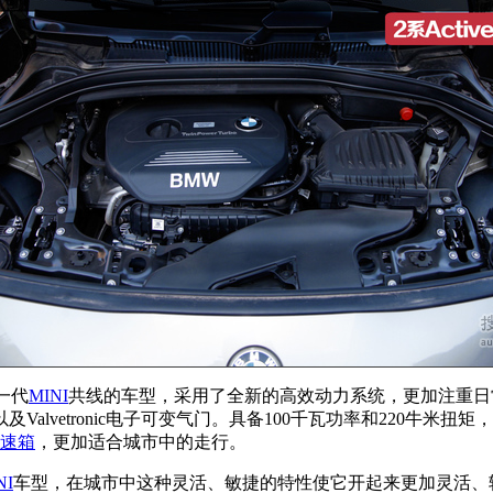
一代
MINI
共线的车型，采用了全新的高效动力系统，更加注重日常
lvetronic电子可变气门。具备100千瓦功率和220牛米扭矩
速箱
，更加适合城市中的走行。
NI
车型，在城市中这种灵活、敏捷的特性使它开起来更加灵活、