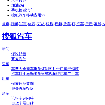
汽车投诉
加油e站
手机搜狐汽车
搜狐汽车移动应用>>
首页
-
新闻
-
军事
-
体育
-
NBA
-
娱乐
-
视频
-
股票
-
IT
-
汽车
-
房产
-
家居
-
搜狐汽车
新闻
评论
销量
研究
海外
买车
车型大全
新车
报价
评测
图片
进口车
经销商
汽车对比
导购
降价
试驾
视频
特惠车
二手车
用车
保养
违章查询
服务
汽车投诉
爱车
论坛
车迷
问答
自驾
车展
口碑