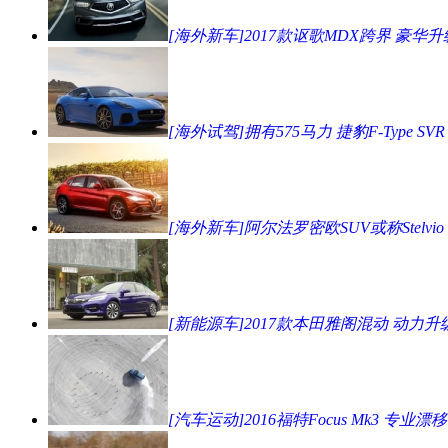
[海外新车]2017款讴歌MDX跨界 豪华升
[海外试驾]拥有575马力 捷豹F-Type SVR
[海外新车]阿尔法罗密欧SUV或称Stelvio
[新能源车]2017款本田雅阁混动 动力升
[汽车运动]2016福特Focus Mk3 专业漂移