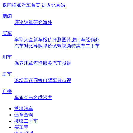
返回搜狐汽车首页
进入北京站
新闻
评论
销量
研究
海外
买车
车型大全
新车
报价
评测
图片
进口车
经销商
汽车对比
导购
降价
试驾
视频
特惠车
二手车
用车
保养
违章查询
服务
汽车投诉
爱车
论坛
车迷
问答
自驾
车展
点评
广播
车旅杂志
名嘴沙龙
搜狐汽车
违章查询
搜狐二手车
买车宝