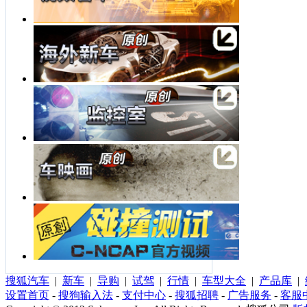
搜狐汽车
|
新车
|
导购
|
试驾
|
行情
|
车型大全
|
产品库
|
设置首页
-
搜狗输入法
-
支付中心
-
搜狐招聘
-
广告服务
-
客服