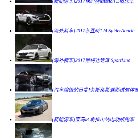
[新能源车]2017保时捷Mission E概念车
[海外新车]2017菲亚特124 SpiderAbarth
[海外新车]2017斯柯达速派 SportLine
[汽车编辑的日常]劳斯莱斯魅影试驾体
[新能源车]宝马i8 将推出纯电动版跑车