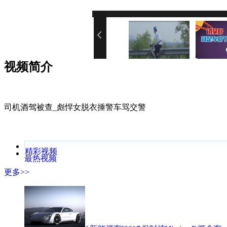
您的网速
视频简介
司机酒驾被查_彪悍女脱衣捶警车骂交警
精彩视频
最热视频
更多>>