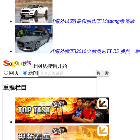
[海外试驾]最强肌肉车 Mustang敞篷版
[海外新车]2016全新奥迪TT RS 焕然一新
上网从搜狗开始
网页
新闻
重推栏目