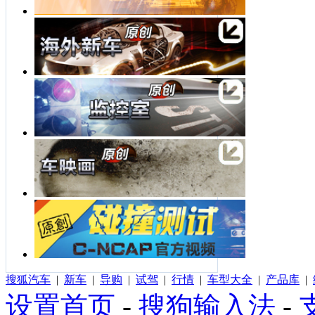
搜狐汽车
|
新车
|
导购
|
试驾
|
行情
|
车型大全
|
产品库
|
设置首页
-
搜狗输入法
-