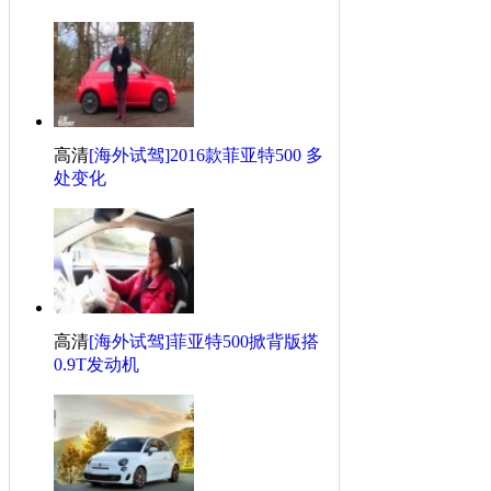
·
[太原]菲亚特500全系降1.5万元 颜色丰富
·
童心依然 六一儿童节可爱又时尚车型推荐
·
[东莞]菲亚特500最高现金降2.5万 有现车
·
佳锐菲亚特来店试驾或参加活动有好礼送!
·
摆脱公交咸猪手 风格迥异女性车选哪款？
高清
[海外试驾]2016款菲亚特500 多
菲亚特500相关热帖
更多>>
处变化
·
菲翔提车记
·
《一个人提车，先一个人乐……》
·
父亲节的大礼，给老爸买辆车
·
虐心逛展之旅，上海车展玩心跳
高清
[海外试驾]菲亚特500掀背版搭
·
小女子选两厢车，爱上致悦无法自拔！
0.9T发动机
·
麻麻再也不用担心我会反应迟钝了（其实重点是晒车说
·
新款上市之前，选中爱菲手悦白
·
【老菲的尾巴】12款 1.4T 自动尊享版提车作业
·
【我来代言】致悦~低调珊瑚红奥特曼
·
【我来代言】风骚小蓝车提车记