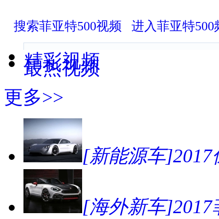
搜索菲亚特500视频
进入菲亚特500
精彩视频
最热视频
更多>>
[新能源车]2017
[海外新车]2017菲亚