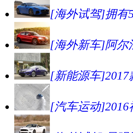
[海外试驾]拥有57
[海外新车]阿尔法
[新能源车]20
[汽车运动]2016