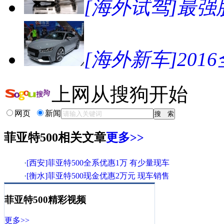
[海外试驾]最强肌
[海外新车]201
上网从搜狗开始
网页
新闻
菲亚特500相关文章
更多>>
·
[西安]菲亚特500全系优惠1万 有少量现车
·
[衡水]菲亚特500现金优惠2万元 现车销售
·
菲亚特欲融资100亿收购克莱斯勒剩余股权
菲亚特500精彩视频
·
[成都]菲亚特500时尚版 综合优惠1.5万元
·
[临汾]菲亚特500现车足 现金优惠5000元!
更多>>