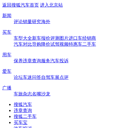
返回搜狐汽车首页
进入北京站
新闻
评论
销量
研究
海外
买车
车型大全
新车
报价
评测
图片
进口车
经销商
汽车对比
导购
降价
试驾
视频
特惠车
二手车
用车
保养
违章查询
服务
汽车投诉
爱车
论坛
车迷
问答
自驾
车展
点评
广播
车旅杂志
名嘴沙龙
搜狐汽车
违章查询
搜狐二手车
买车宝