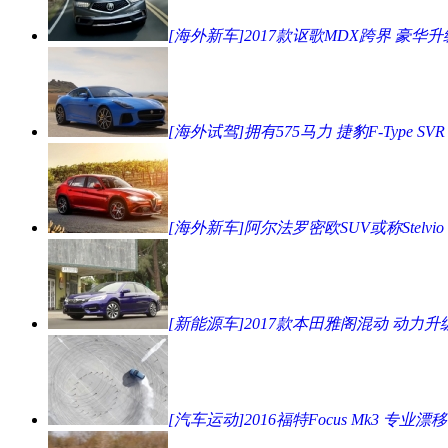
[海外新车]2017款讴歌MDX跨界 豪华升
[海外试驾]拥有575马力 捷豹F-Type SVR
[海外新车]阿尔法罗密欧SUV或称Stelvio
[新能源车]2017款本田雅阁混动 动力升
[汽车运动]2016福特Focus Mk3 专业漂移