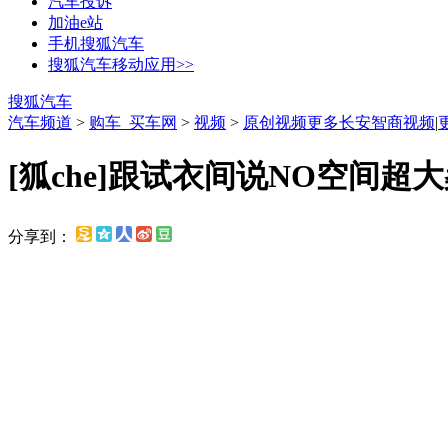
汽车投诉
加油e站
手机搜狐汽车
搜狐汽车移动应用>>
搜狐汽车
汽车频道
>
购车_买车网
>
视频
>
原创视频
更多长安智商视频
|
[狐che]跟试衣间说NO空间超
分享到：