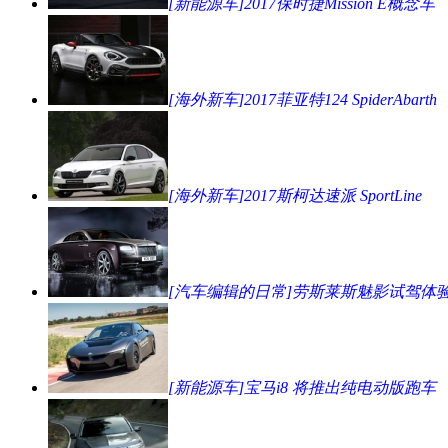
[新能源车]2017保时捷Mission E概念车
[海外新车]2017菲亚特124 SpiderAbarth
[海外新车]2017斯柯达速派 SportLine
[汽车编辑的日常]劳斯莱斯魅影试驾体
[新能源车]宝马i8 将推出纯电动版跑车