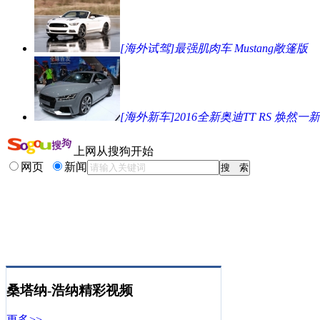
[海外试驾]最强肌肉车 Mustang敞篷版
[海外新车]2016全新奥迪TT RS 焕然一新
上网从搜狗开始
网页
新闻
桑塔纳-浩纳精彩视频
更多>>