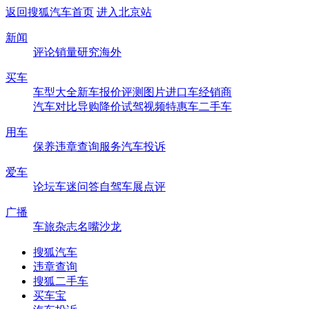
返回搜狐汽车首页
进入北京站
新闻
评论
销量
研究
海外
买车
车型大全
新车
报价
评测
图片
进口车
经销商
汽车对比
导购
降价
试驾
视频
特惠车
二手车
用车
保养
违章查询
服务
汽车投诉
爱车
论坛
车迷
问答
自驾
车展
点评
广播
车旅杂志
名嘴沙龙
搜狐汽车
违章查询
搜狐二手车
买车宝