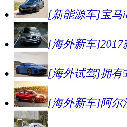
[新能源车]宝马
[海外新车]201
[海外试驾]拥有57
[海外新车]阿尔法