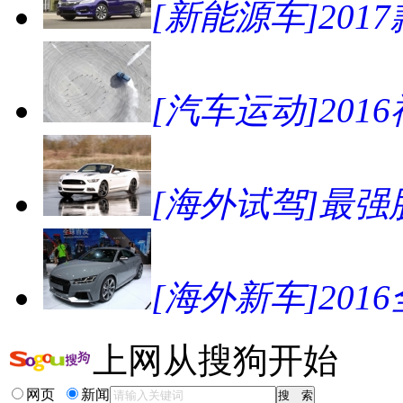
[新能源车]20
[汽车运动]2016
[海外试驾]最强肌
[海外新车]201
上网从搜狗开始
网页
新闻