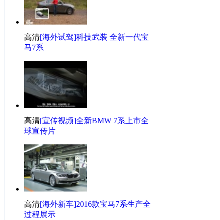
·
全新一代宝马7系谍照曝光! 将2015年上市
·
宝马750LI豪华2010款隆重登场
高清
[海外试驾]科技武装 全新一代宝
·
宝马740LI新车作业——飞一般的感觉！舒服..
马7系
·
时尚+大气 新款宝马730Li实拍
·
宝马新7系实拍
·
BMW 7系第五代的驾驶感受
·
新车作业---2009款750Li
·
为了米米！重新交宝马740Li作业！
高清
[宣传视频]全新BMW 7系上市全
球宣传片
高清
[海外新车]2016款宝马7系生产全
过程展示