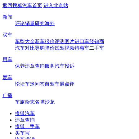
返回搜狐汽车首页
进入北京站
新闻
评论
销量
研究
海外
买车
车型大全
新车
报价
评测
图片
进口车
经销商
汽车对比
导购
降价
试驾
视频
特惠车
二手车
用车
保养
违章查询
服务
汽车投诉
爱车
论坛
车迷
问答
自驾
车展
点评
广播
车旅杂志
名嘴沙龙
搜狐汽车
违章查询
搜狐二手车
买车宝