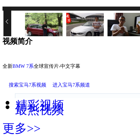
您的网速过慢或浏览器禁用了Java
视频简介
全新
BMW 7
系
全球宣传片-中文字幕
搜索宝马7系视频
进入宝马7系频道
精彩视频
最热视频
更多>>