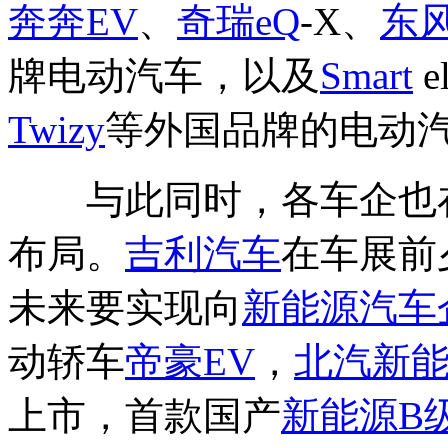
奔奔
EV
、
奇瑞eQ
-X、
东
牌电动汽车，以及
Smart
el
Twizy
等外国品牌的电动
与此同时，各车企也
布局。
吉利汽车
在车展前
未来要实现向
新能源
汽车
动轿车
帝豪
EV
，
北汽新
上市，首款国产
新能源
B