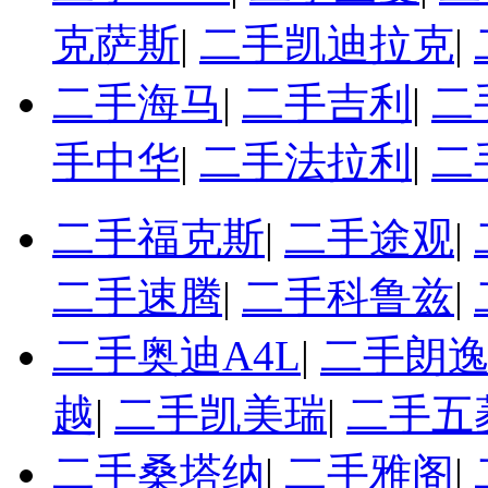
克萨斯
|
二手凯迪拉克
|
二手海马
|
二手吉利
|
二
手中华
|
二手法拉利
|
二
二手福克斯
|
二手途观
|
二手速腾
|
二手科鲁兹
|
二手奥迪A4L
|
二手朗
越
|
二手凯美瑞
|
二手五
二手桑塔纳
|
二手雅阁
|