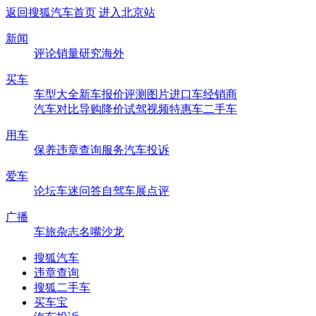
返回搜狐汽车首页
进入北京站
新闻
评论
销量
研究
海外
买车
车型大全
新车
报价
评测
图片
进口车
经销商
汽车对比
导购
降价
试驾
视频
特惠车
二手车
用车
保养
违章查询
服务
汽车投诉
爱车
论坛
车迷
问答
自驾
车展
点评
广播
车旅杂志
名嘴沙龙
搜狐汽车
违章查询
搜狐二手车
买车宝