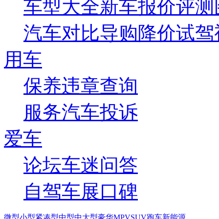
车型大全
新车
报价
评测
汽车对比
导购
降价
试驾
用车
保养
违章查询
服务
汽车投诉
爱车
论坛
车迷
问答
自驾
车展
口碑
微型
小型
紧凑型
中型
中大型
豪华
MPV
SUV
跑车
新能源