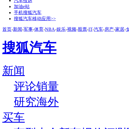
汽车投诉
加油e站
手机搜狐汽车
搜狐汽车移动应用>>
首页
-
新闻
-
军事
-
体育
-
NBA
-
娱乐
-
视频
-
股票
-
IT
-
汽车
-
房产
-
家居
-
搜狐汽车
新闻
评论
销量
研究
海外
买车