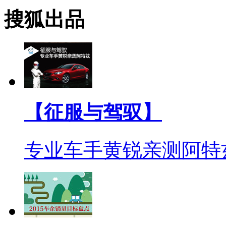
搜狐出品
【征服与驾驭】
专业车手黄锐亲测阿特