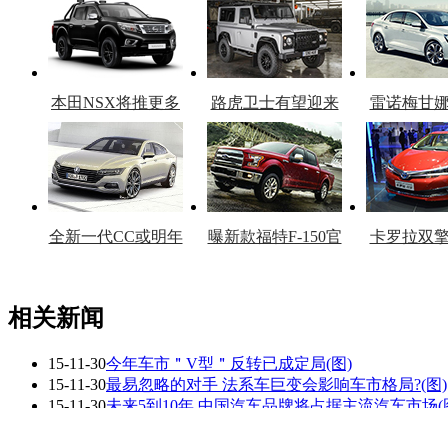
本田NSX将推更多
路虎卫士有望迎来
雷诺梅甘
车型
复产
官
全新一代CC或明年
曝新款福特F-150官
卡罗拉双
上市
图
上
相关新闻
15-11-30
今年车市＂V型＂反转已成定局(图)
看赛车宝贝争奇斗
车模美腿爆乳无惧
15-11-30
最易忽略的对手 法系车巨变会影响车市格局?(图)
艳
走光
15-11-30
未来5到10年 中国汽车品牌将占据主流汽车市场(
15-11-27
悦翔V7:凭什么在A级车市里脱颖而出(图)
15-11-10
车市年底翘尾拉高全年增速 将有望回归5%