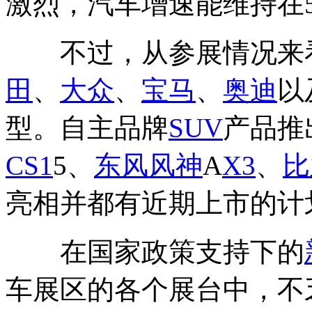
激烈，汽车增速能维持在5
不过，从参展情况来看
田
、
大众
、
宝马
、
奥迪
以
型。自主品牌
SUV
产品推
CS
1
5、
东风风神
A
X3
、
比
亮相并都有近期上市的计
在国家政策支持下的
车展区的各个展台中，不