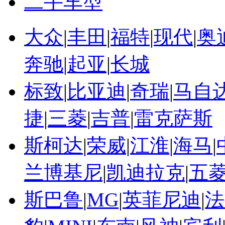
二手车型
大众
|
丰田
|
福特
|
现代
|
奥
奔驰
|
起亚
|
长城
标致
|
比亚迪
|
奇瑞
|
马自
捷
|
三菱
|
吉普
|
雷克萨斯
斯柯达
|
荣威
|
江淮
|
海马
|
兰博基尼
|
凯迪拉克
|
五
斯巴鲁
|
MG
|
英菲尼迪
|
法