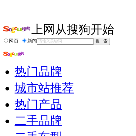
15-07-23
增幅预期从7%下调至3% 车市增速下滑背后
更多关于
车市 增速
的新闻>>
上网从搜狗开始
相关推荐
网页
新闻
手动挡汽车的正确换挡
2015年汽车市场分析
汽车装饰用品批发市场
汽车手自一体换挡视频
热门品牌
汽车用品批发市场
北京亚运村汽车交...
城市站推荐
热门产品
二手品牌