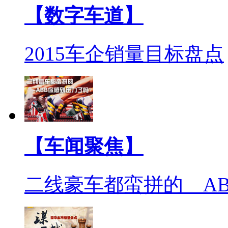
【数字车道】
2015车企销量目标盘点
【车闻聚焦】
二线豪车都蛮拼的 A