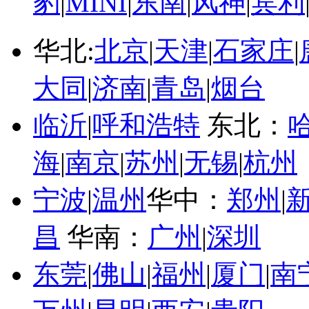
豹
|
MINI
|
东南
|
风神
|
宾利
华北:
北京
|
天津
|
石家庄
|
大同
|
济南
|
青岛
|
烟台
临沂
|
呼和浩特
东北：
海
|
南京
|
苏州
|
无锡
|
杭州
宁波
|
温州
华中：
郑州
|
昌
华南：
广州
|
深圳
东莞
|
佛山
|
福州
|
厦门
|
南