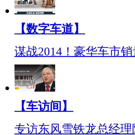
【数字车道】
谋战2014！豪华车市
【车访间】
专访东风雪铁龙总经理