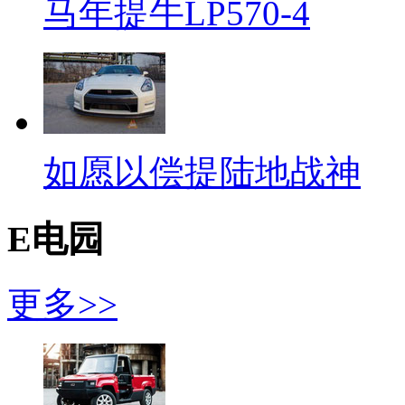
马年提牛LP570-4
如愿以偿提陆地战神
E电园
更多>>