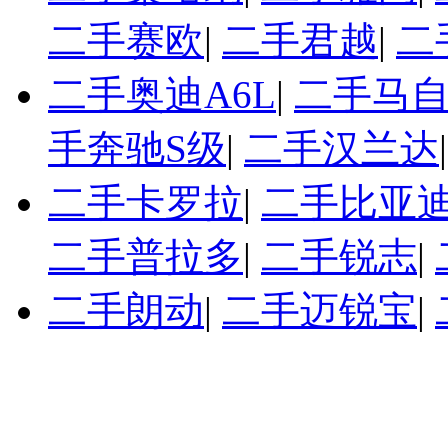
二手赛欧
|
二手君越
|
二
二手奥迪A6L
|
二手马自
手奔驰S级
|
二手汉兰达
二手卡罗拉
|
二手比亚迪
二手普拉多
|
二手锐志
|
二手朗动
|
二手迈锐宝
|