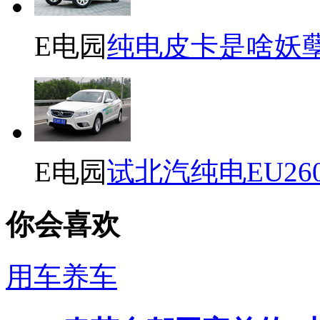
E电园
纯电皮卡是啥妖
E电园
试北汽纯电EU26
你会喜欢
用车养车