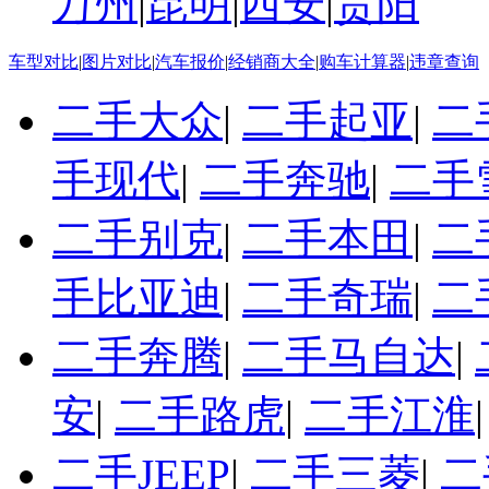
万州
|
昆明
|
西安
|
贵阳
车型对比
|
图片对比
|
汽车报价
|
经销商大全
|
购车计算器
|
违章查询
二手大众
|
二手起亚
|
二
手现代
|
二手奔驰
|
二手
二手别克
|
二手本田
|
二
手比亚迪
|
二手奇瑞
|
二
二手奔腾
|
二手马自达
|
安
|
二手路虎
|
二手江淮
二手JEEP
|
二手三菱
|
二