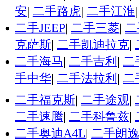
安
|
二手路虎
|
二手江淮
二手JEEP
|
二手三菱
|
二
克萨斯
|
二手凯迪拉克
|
二手海马
|
二手吉利
|
二
手中华
|
二手法拉利
|
二
二手福克斯
|
二手途观
|
二手速腾
|
二手科鲁兹
|
二手奥迪A4L
|
二手朗