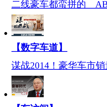
二线豪车都蛮拼的 A
【数字车道】
谋战2014！豪华车市