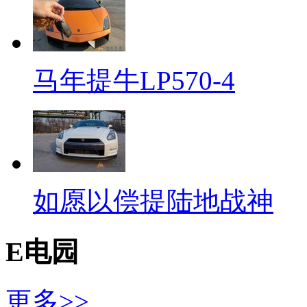
马年提牛LP570-4
如愿以偿提陆地战神
E电园
更多>>