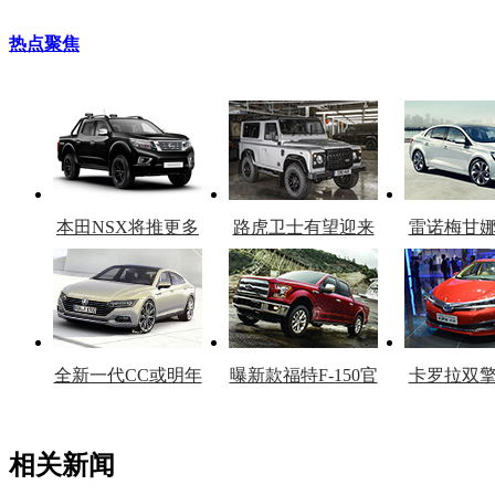
热点聚焦
本田NSX将推更多
路虎卫士有望迎来
雷诺梅甘
车型
复产
官
全新一代CC或明年
曝新款福特F-150官
卡罗拉双
上市
图
上
相关新闻