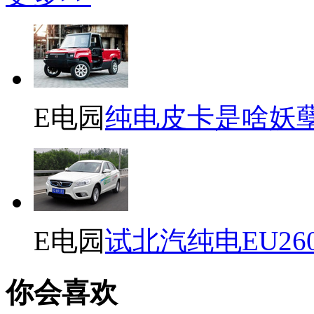
E电园
纯电皮卡是啥妖
E电园
试北汽纯电EU26
你会喜欢