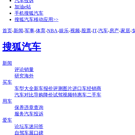
汽车投诉
加油e站
手机搜狐汽车
搜狐汽车移动应用>>
首页
-
新闻
-
军事
-
体育
-
NBA
-
娱乐
-
视频
-
股票
-
IT
-
汽车
-
房产
-
家居
-
搜狐汽车
新闻
评论
销量
研究
海外
买车
车型大全
新车
报价
评测
图片
进口车
经销商
汽车对比
导购
降价
试驾
视频
特惠车
二手车
用车
保养
违章查询
服务
汽车投诉
爱车
论坛
车迷
问答
自驾
车展
口碑