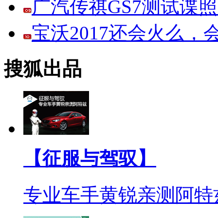
广汽传祺GS7测试谍
宝沃2017还会火么
搜狐出品
【征服与驾驭】
专业车手黄锐亲测阿特