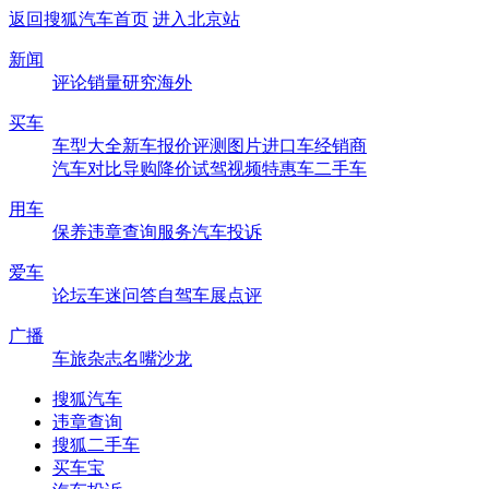
返回搜狐汽车首页
进入北京站
新闻
评论
销量
研究
海外
买车
车型大全
新车
报价
评测
图片
进口车
经销商
汽车对比
导购
降价
试驾
视频
特惠车
二手车
用车
保养
违章查询
服务
汽车投诉
爱车
论坛
车迷
问答
自驾
车展
点评
广播
车旅杂志
名嘴沙龙
搜狐汽车
违章查询
搜狐二手车
买车宝