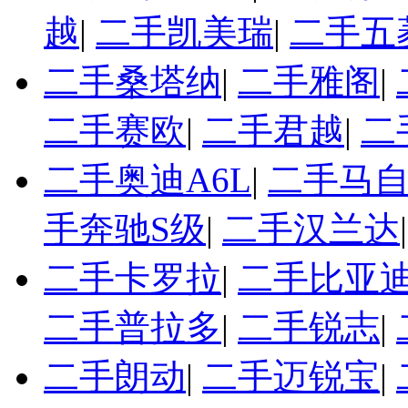
越
|
二手凯美瑞
|
二手五
二手桑塔纳
|
二手雅阁
|
二手赛欧
|
二手君越
|
二
二手奥迪A6L
|
二手马自
手奔驰S级
|
二手汉兰达
二手卡罗拉
|
二手比亚迪
二手普拉多
|
二手锐志
|
二手朗动
|
二手迈锐宝
|