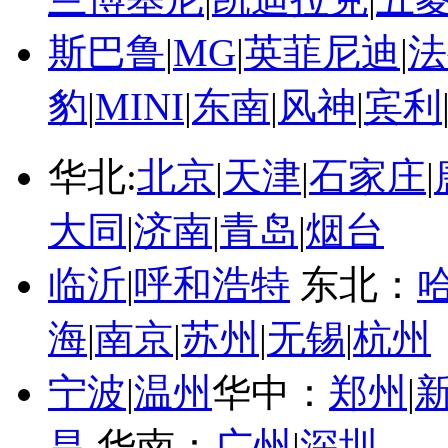
斯巴鲁
|
MG
|
英菲尼迪
|
法
豹
|
MINI
|
东南
|
风神
|
宾利
华北:
北京
|
天津
|
石家庄
|
大同
|
济南
|
青岛
|
烟台
临沂
|
呼和浩特
东北：
海
|
南京
|
苏州
|
无锡
|
杭州
宁波
|
温州
华中：
郑州
|
昌
华南：
广州
|
深圳