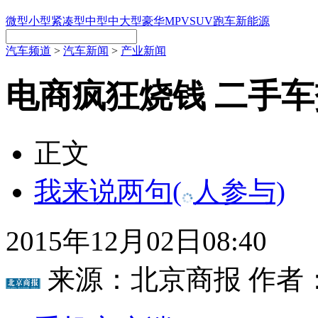
微型
小型
紧凑型
中型
中大型
豪华
MPV
SUV
跑车
新能源
汽车频道
>
汽车新闻
>
产业新闻
电商疯狂烧钱 二手
正文
我来说两句
(
人参与)
2015年12月02日08:40
来源：
北京商报
作者