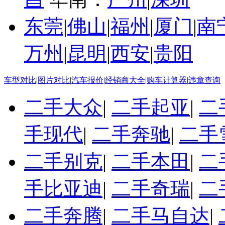
东莞
|
佛山
|
福州
|
厦门
|
南
万州
|
昆明
|
西安
|
贵阳
车型对比
|
图片对比
|
汽车报价
|
经销商大全
|
购车计算器
|
违章查询
二手大众
|
二手起亚
|
二
手现代
|
二手奔驰
|
二手
二手别克
|
二手本田
|
二
手比亚迪
|
二手奇瑞
|
二
二手奔腾
|
二手马自达
|