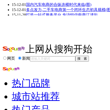
15-12-01
国内汽车电商的合纵连横时代来临(图)
看赛车宝贝争奇斗
车模美腿爆乳无惧
15-12-01
多点发力,二手车电商第一个闭环生态初具规模(图
艳
走光
15-11-28
打造一站式服务平台 专访恒信电商江泽珩
15-11-27
“北京峰会“,二手车商这是要拼自己,还是拼电商(
15-11-21
唐心宏:汽车后市场电商只靠烧钱无价值(图)
15-11-20
二手车市场肆意烧钱:这钱最终烧给了谁?(图)
更多关于
烧钱 沈荣
的新闻>>
上网从搜狗开始
相关推荐
网页
新闻
菏泽二手车交易市场
新疆二手车交易市场
济南二手车交易市场
宜昌二手车交易市场
热门品牌
淄博二手车交易市场
东莞二手车交易市场
城市站推荐
热门产品