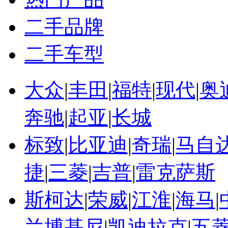
二手品牌
二手车型
大众
|
丰田
|
福特
|
现代
|
奥
奔驰
|
起亚
|
长城
标致
|
比亚迪
|
奇瑞
|
马自
捷
|
三菱
|
吉普
|
雷克萨斯
斯柯达
|
荣威
|
江淮
|
海马
|
兰博基尼
|
凯迪拉克
|
五