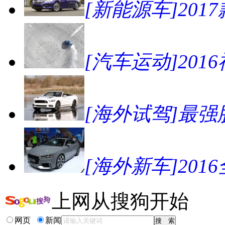
[新能源车]20
[汽车运动]2016
[海外试驾]最强肌
[海外新车]201
上网从搜狗开始
网页
新闻