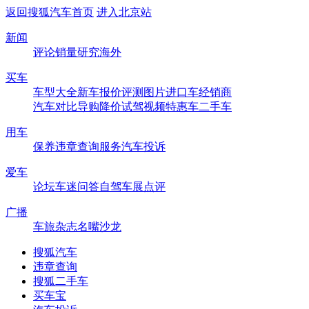
返回搜狐汽车首页
进入北京站
新闻
评论
销量
研究
海外
买车
车型大全
新车
报价
评测
图片
进口车
经销商
汽车对比
导购
降价
试驾
视频
特惠车
二手车
用车
保养
违章查询
服务
汽车投诉
爱车
论坛
车迷
问答
自驾
车展
点评
广播
车旅杂志
名嘴沙龙
搜狐汽车
违章查询
搜狐二手车
买车宝