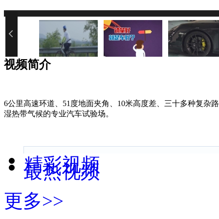
您的网速过慢或浏览器禁用了Java
视频简介
6公里高速环道、51度地面夹角、10米高度差、三十多种复杂
湿热带气候的专业汽车试验场。
精彩视频
最热视频
更多>>