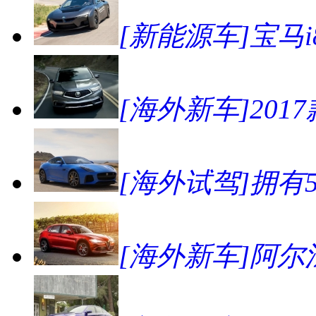
[新能源车]宝马
[海外新车]201
[海外试驾]拥有57
[海外新车]阿尔法