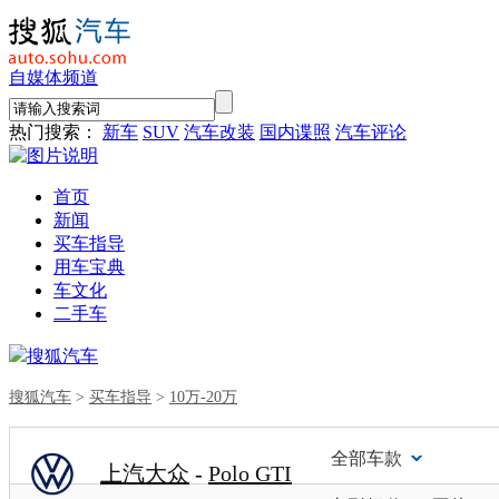
自媒体频道
热门搜索：
新车
SUV
汽车改装
国内谍照
汽车评论
首页
新闻
买车指导
用车宝典
车文化
二手车
搜狐汽车
搜狐汽车
>
买车指导
>
10万-20万
全部车款
上汽大众
-
Polo GTI