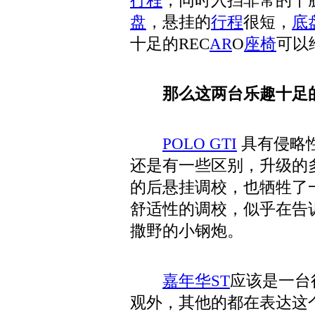
行程
，同时入挡非常的干
盘
，悬挂的
行程
很短，
底
十足的REC
AR
O
座椅
可以
那么这两台乐趣十足
POLO GTI
具有侵略
还是有一些区别，升级的
的后悬挂调校，也牺牲了
舒适性的调校，似乎在告
撒野的小钢炮。
嘉年华ST
应该是一台
观外，其他的都在表达这