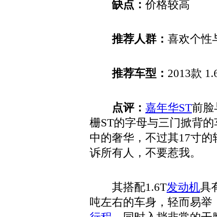
缺点：
价格较高
推荐人群：
喜欢个性
推荐车型：
2013款 1
点评：
嘉年华ST
前脸
栅ST的字母与三门掀背
中的奢华，不过其17寸的
诉所有人，不要惹我。
其搭配1.6T
发动机
具
吨左右的车身，轻而易举