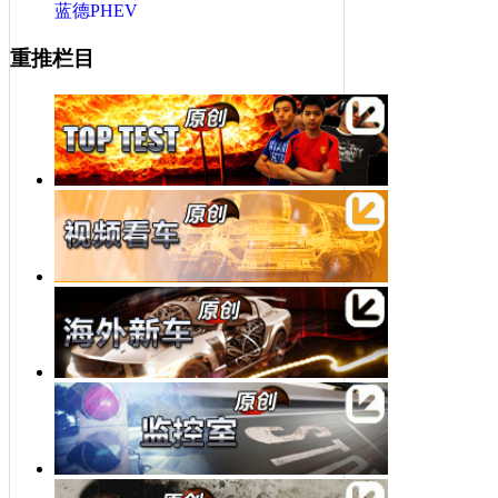
蓝德PHEV
重推栏目