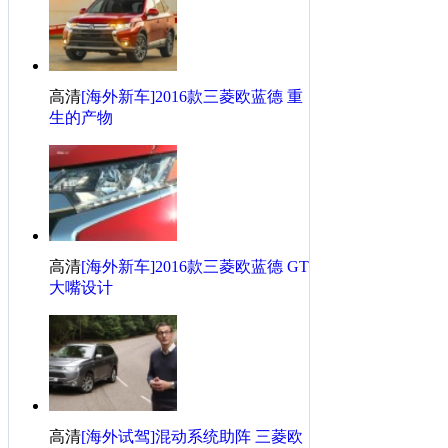
·
冬季行车，车内雾气或成为致命隐患
·
车内气味异常应变方法
·
高速路爆胎瞬间应急方法
高清
[海外新车]2016款三菱欧蓝德 重
·
《放弃我抓紧我》霸道欧蓝德，又会擦出怎样火花？
生的产物
·
谈谈SUV发展史。。。
·
最强攻略，2047法则识好车"
·
你的刹车片为什么用不久？
·
未来欧蓝德长这样
·
春运神器那么多，你会选择哪一种！
高清
[海外新车]2016款三菱欧蓝德 GT
大嘴设计
高清
[海外试驾]混动系统助阵 三菱欧