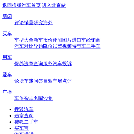
返回搜狐汽车首页
进入北京站
新闻
评论
销量
研究
海外
买车
车型大全
新车
报价
评测
图片
进口车
经销商
汽车对比
导购
降价
试驾
视频
特惠车
二手车
用车
保养
违章查询
服务
汽车投诉
爱车
论坛
车迷
问答
自驾
车展
点评
广播
车旅杂志
名嘴沙龙
搜狐汽车
违章查询
搜狐二手车
买车宝