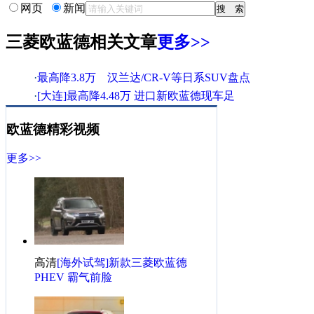
网页
新闻
三菱欧蓝德相关文章
更多>>
·
最高降3.8万 汉兰达/CR-V等日系SUV盘点
·
[大连]最高降4.48万 进口新欧蓝德现车足
·
国际车展价格提前放送 三菱全系火热促销
欧蓝德精彩视频
·
超凡驾驶感受 三菱SUV驾赏会深圳站启动!
·
沈阳华之菱 全新进口三菱欧蓝德全系热销
更多>>
·
最高降4.48万 逍客/欧蓝德等城市SUV推荐
·
为高考准备 汉兰达等7座以上SUV降9.79万
·
[长春]7座SUV轻松拥有 欧蓝德直降4.48万
·
购广汽三菱新劲炫 六月推出新三选一政策
·
[嘉兴]三菱欧蓝德:最高降1.3万 仅限现车
高清
[海外试驾]新款三菱欧蓝德
三菱欧蓝德相关热帖
更多>>
PHEV 霸气前脸
·
发生交通事故？别慌这几招搞定麻烦事！