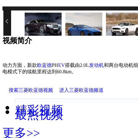
您的网速过慢或浏览器禁用了Java
视频简介
动力方面，新款
欧蓝德
PH
EV
搭载由2.0L
发动机
和两台电动机
电模式下的续航里程达到60.8km。
搜索三菱欧蓝德视频
进入三菱欧蓝德频道
精彩视频
最热视频
更多>>