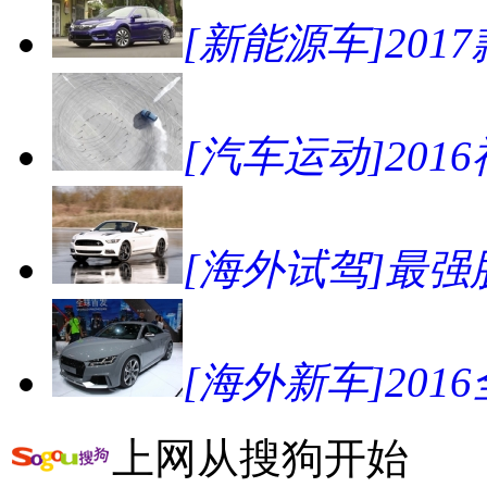
[新能源车]20
[汽车运动]2016
[海外试驾]最强肌
[海外新车]201
上网从搜狗开始