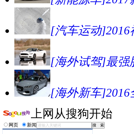
[汽车运动]2016
[海外试驾]最强肌
[海外新车]201
上网从搜狗开始
网页
新闻