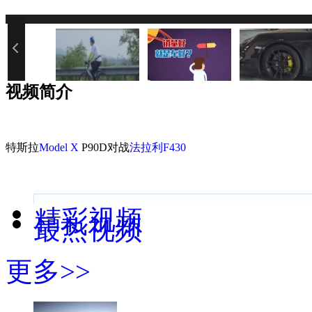
您的网速过慢或浏览器禁用了Java
视频简介
特斯拉
Model X
P90D对战
法拉利F430
精彩视频
最热视频
更多>>