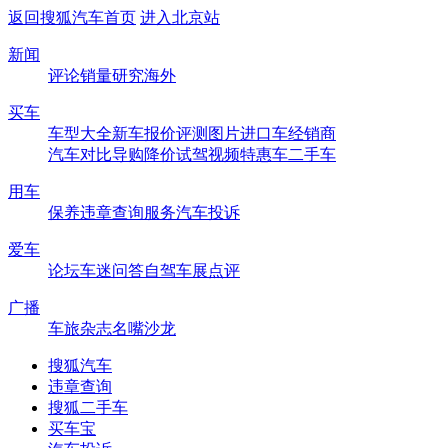
返回搜狐汽车首页
进入北京站
新闻
评论
销量
研究
海外
买车
车型大全
新车
报价
评测
图片
进口车
经销商
汽车对比
导购
降价
试驾
视频
特惠车
二手车
用车
保养
违章查询
服务
汽车投诉
爱车
论坛
车迷
问答
自驾
车展
点评
广播
车旅杂志
名嘴沙龙
搜狐汽车
违章查询
搜狐二手车
买车宝