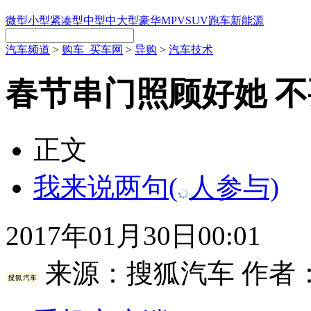
微型
小型
紧凑型
中型
中大型
豪华
MPV
SUV
跑车
新能源
汽车频道
>
购车_买车网
>
导购
>
汽车技术
春节串门照顾好她 
正文
我来说两句
(
人参与)
2017年01月30日00:01
来源：
搜狐汽车
作者