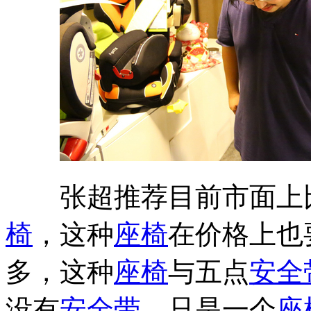
张超推荐目前市面上比
椅
，这种
座椅
在价格上也
多，这种
座椅
与五点
安全
没有
安全带
，只是一个
座