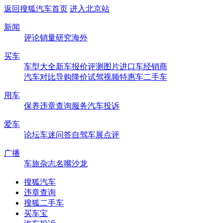
返回搜狐汽车首页
进入北京站
新闻
评论
销量
研究
海外
买车
车型大全
新车
报价
评测
图片
进口车
经销商
汽车对比
导购
降价
试驾
视频
特惠车
二手车
用车
保养
违章查询
服务
汽车投诉
爱车
论坛
车迷
问答
自驾
车展
点评
广播
车旅杂志
名嘴沙龙
搜狐汽车
违章查询
搜狐二手车
买车宝