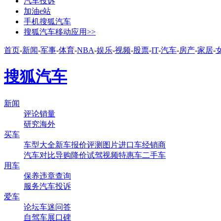
汽车投诉
加油e站
手机搜狐汽车
搜狐汽车移动应用>>
首页
-
新闻
-
军事
-
体育
-
NBA
-
娱乐
-
视频
-
股票
-
IT
-
汽车
-
房产
-
家居
-
搜狐汽车
新闻
评论
销量
研究
海外
买车
车型大全
新车
报价
评测
图片
进口车
经销商
汽车对比
导购
降价
试驾
视频
特惠车
二手车
用车
保养
违章查询
服务
汽车投诉
爱车
论坛
车迷
问答
自驾
车展
口碑