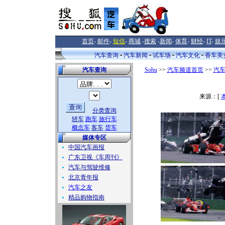
首页
-
邮件
-
短信
-
商城
-
搜索
-
新闻
-
体育
-
财经
-
IT
-
娱
汽车查询
汽车新闻
试车场
汽车文化
香车美
汽车查询
Sohu
>>
汽车频道首页
>>
汽
来源：[
分类查询
轿车
跑车
旅行车
概念车
客车
货车
媒体专区
中国汽车画报
广东卫视《车周刊》
汽车与驾驶维修
北京青年报
汽车之友
精品购物指南