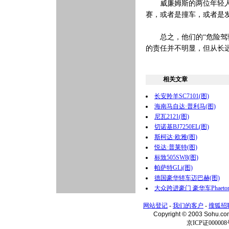
威廉姆斯的两位年轻人小
赛，或者是撞车，或者是
总之，他们的“危险驾驶
的责任并不明显，但从长
相关文章
长安羚羊SC7101(图)
海南马自达·普利马(图)
尼瓦2121(图)
切诺基BJ7250EL(图)
斯柯达·欧雅(图)
悦达·普莱特(图)
标致505SW8(图)
帕萨特GLi(图)
德国豪华轿车迈巴赫(图)
大众跨进豪门 豪华车Phaeto
网站登记
-
我们的客户
-
搜狐招
Copyright © 2003 Sohu.c
京ICP证000