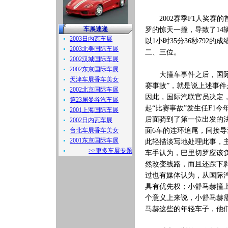
2002赛季F1人奖赛的
车展速递
罗的惊天一撞，导致了14
2003日内瓦车展
以1小时35分36秒79
2003北美国际车展
二、三位。
2002汉城国际车展
2002东京国际车展
大撞车事件之后，国际汽
天津车展香车美女
赛事故”，就是说上述事
2002北京国际车展
因此，国际汽联官员决定
第23届曼谷汽车展
起“比赛事故”发生任F1
2001上海国际车展
后面骑到了第一位出发的
2002日内瓦车展
台北车展香车美女
面6车的连环追尾，间接导
2001东京国际车展
此轻描淡写地处理此事，
>>更多车展专题
车手认为，巴里切罗应该
然改变线路，而且还踩下
过也有媒体认为，从国际
具有优先权；小舒马赫撞
个意义上来说，小舒马赫
马赫这些的年轻车子，他