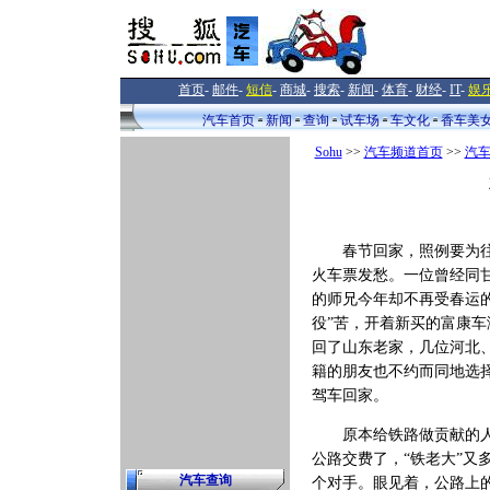
首页
-
邮件
-
短信
-
商城
-
搜索
-
新闻
-
体育
-
财经
-
IT
-
娱
汽车首页
新闻
查询
试车场
车文化
香车美
Sohu
>>
汽车频道首页
>>
汽
春节回家，照例要为
火车票发愁。一位曾经同
的师兄今年却不再受春运的
役”苦，开着新买的富康车
回了山东老家，几位河北
籍的朋友也不约而同地选
驾车回家。
原本给铁路做贡献的
公路交费了，“铁老大”又
汽车查询
个对手。眼见着，公路上的