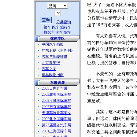
巴”火了，短途不比火车慢
也和火车差不多舒服，抢
分客流也在情理之中；民
分类查询
送了16.5万名乘客，收入
轿车
跑车
旅行车
概念车
客车
货车
有人欢喜有人忧。汽车热
媒体专区
前的自行车销售量保持在22
中国汽车画报
销售连年以两位数增长的
广东卫视《车周刊》
在继续。著名的上海凤凰
汽车与驾驶维修
北京青年报
巨额亏损的答卷，自行车
汽车之友
不景气的，还有摩托车。
精品购物指南
候，大有一飞冲天的豪气
车展速递
和农村又和农用车、皮卡
2003日内瓦车展
中经受重组与整合的阵痛
2003北美国际车展
2002汉城国际车展
旗息鼓。
2002东京国际车展
其实，这不独是自行车和
天津车展香车美女
事，但运动、休闲的前途
2002北京国际车展
第23届曼谷汽车展
级换代也就水到渠成。无
2001上海国际车展
种交通工具之间此消彼涨