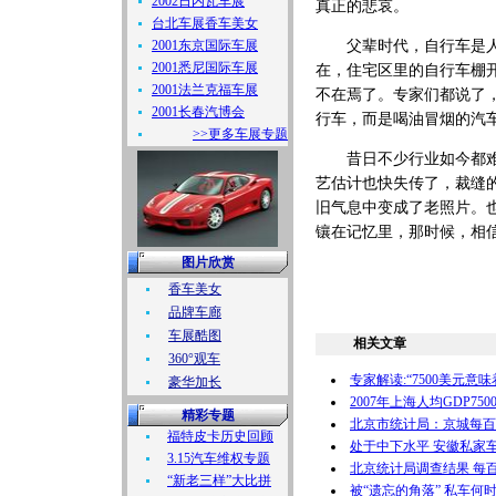
2002日内瓦车展
真正的悲哀。
台北车展香车美女
2001东京国际车展
父辈时代，自行车是人们
2001悉尼国际车展
在，住宅区里的自行车棚
2001法兰克福车展
不在焉了。专家们都说了
2001长春汽博会
行车，而是喝油冒烟的汽
>>更多车展专题
昔日不少行业如今都难觅
艺估计也快失传了，裁缝
旧气息中变成了老照片。
镶在记忆里，那时候，相信
图片欣赏
香车美女
品牌车廊
车展酷图
相关文章
360°观车
专家解读:“7500美元意味
豪华加长
2007年上海人均GDP75
精彩专题
北京市统计局：京城每百户
福特皮卡历史回顾
处于中下水平 安徽私家
3.15汽车维权专题
北京统计局调查结果 每百
“新老三样”大比拼
被“遗忘的角落” 私车何