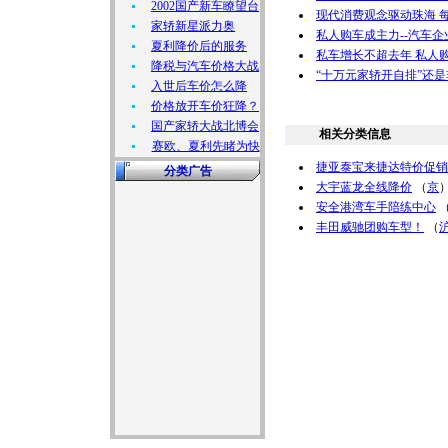
2002国产新车瞭望台
现代消费观念驱动珠海 
家轿新星派力奥
私人购车成主力--汽车
夏利降价后的服务
私车增长不超去年 私人购
降税与汽车价格大战
“十万元家轿开自排”还
入世后车价怎么降
价格放开车价狂降？
国产家轿大战北博会
相关分类信息
赛欧、夏利先睹为快
捷亚泰宝来捷达特价促销
分类广告
大宇蓝龙全线降价
（
京
安全港湾车手陪练中心
丰田威驰团购车型！
（