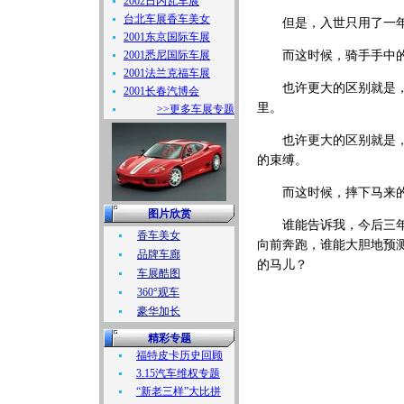
2002日内瓦车展
台北车展香车美女
但是，入世只用了一年
2001东京国际车展
2001悉尼国际车展
而这时候，骑手手中的
2001法兰克福车展
也许更大的区别就是，除
2001长春汽博会
里。
>>更多车展专题
也许更大的区别就是，当
的束缚。
而这时候，摔下马来的
图片欣赏
谁能告诉我，今后三年，
香车美女
向前奔跑，谁能大胆地预
品牌车廊
的马儿？
车展酷图
360°观车
豪华加长
精彩专题
福特皮卡历史回顾
3.15汽车维权专题
“新老三样”大比拼