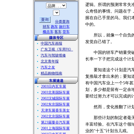
逻辑。所谓的预测常常失
么奇怪的事情。问题在于
握在自己手里的马。我们
分类查询
中的。
轿车
跑车
旅行车
概念车
客车
货车
所以，就像一个自负的骑
媒体专区
发觉自己错了。
中国汽车画报
广东卫视《车周刊》
中国的轿车产销量突破1
汽车与驾驶维修
长率一下子把完成这个计
北京青年报
汽车之友
要知道这个计划是汽车业
精品购物指南
复推敲才拿出来的；要知
车展速递
有中国汽车业上一个5年甚
2003日内瓦车展
划，多少都是留有一定余
2003北美国际车展
要经过努力才可以完成的
2002汉城国际车展
2002东京国际车展
然而，变化推翻了计划
天津车展香车美女
2002北京国际车展
那些计划的制定者毫无例
第23届曼谷汽车展
丰富经验。在汽车这个领
2001上海国际车展
业的“十五”计划当儿戏。