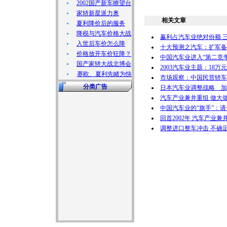
2002国产新车瞭望台
家轿新星派力奥
相关文章
夏利降价后的服务
降税与汽车价格大战
赢利占汽车业绝对份额 
入世后车价怎么降
十大预测之汽车：扩军备
价格放开车价狂降？
中国汽车业进入“第二竞
国产家轿大战北博会
2003汽车业主题：18
赛欧、夏利先睹为快
市场观察：中国民营轿车
分类广告
日本汽车业调整战略 加
汽车产业兼并重组 做大
中国汽车业的“旗手”：
回首2002年 汽车产业
调整进口整车冲击 不确