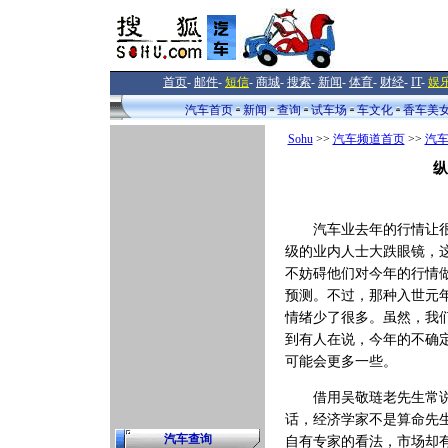
首页
-
邮件
-
短信
-
商城
-
搜索
-
新闻
-
体育
-
财经
-
IT
-
娱
汽车首页
新闻
查询
试车场
车文化
香车美
Sohu
>>
汽车频道首页
>>
汽
纵
汽车业去年的行情让很
级的业内人士大跌眼镜，
不妨碍他们对今年的行情
预测。不过，那种入世元
情绪少了很多。虽然，我
到有人在说，今年的不确
可能会更多一些。
借用吴敬琏老先生常说
话，经济学家不是算命先
汽车查询
自有专家的看法，市场却