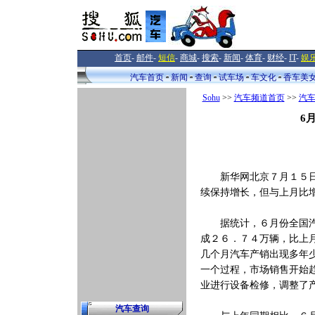
首页
-
邮件
-
短信
-
商城
-
搜索
-
新闻
-
体育
-
财经
-
IT
-
娱
汽车首页
新闻
查询
试车场
车文化
香车美
Sohu
>>
汽车频道首页
>>
汽
6
新华网北京７月１５日电
续保持增长，但与上月比
据统计，６月份全国汽车
成２６．７４万辆，比上
几个月汽车产销出现多年
一个过程，市场销售开始
业进行设备检修，调整了
汽车查询