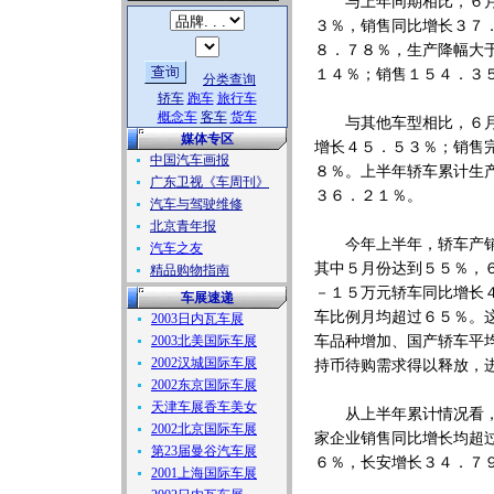
与上年同期相比，６月份
３％，销售同比增长３７
８．７８％，生产降幅大
１４％；销售１５４．３
分类查询
轿车
跑车
旅行车
概念车
客车
货车
与其他车型相比，６月份
媒体专区
增长４５．５３％；销售
中国汽车画报
８％。上半年轿车累计生
广东卫视《车周刊》
３６．２１％。
汽车与驾驶维修
北京青年报
今年上半年，轿车产销量
汽车之友
其中５月份达到５５％，
精品购物指南
－１５万元轿车同比增长
车展速递
车比例月均超过６５％。
2003日内瓦车展
2003北美国际车展
车品种增加、国产轿车平
2002汉城国际车展
持币待购需求得以释放，
2002东京国际车展
天津车展香车美女
从上半年累计情况看，进
2002北京国际车展
家企业销售同比增长均超
第23届曼谷汽车展
６％，长安增长３４．７
2001上海国际车展