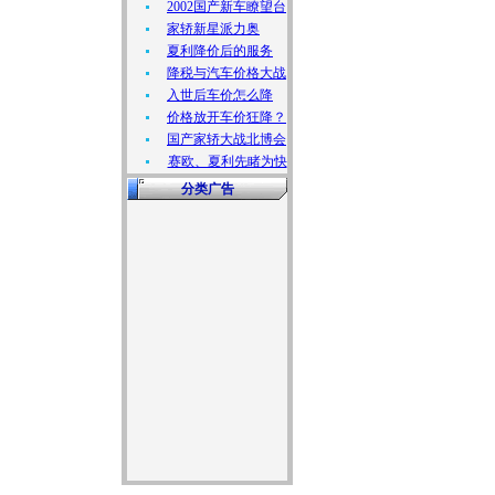
2002国产新车瞭望台
家轿新星派力奥
夏利降价后的服务
降税与汽车价格大战
入世后车价怎么降
价格放开车价狂降？
国产家轿大战北博会
赛欧、夏利先睹为快
分类广告