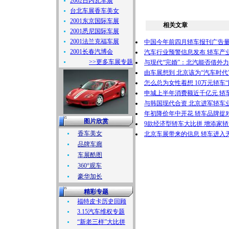
2002日内瓦车展
台北车展香车美女
2001东京国际车展
相关文章
2001悉尼国际车展
2001法兰克福车展
中国今年前四月轿车报刊广告
2001长春汽博会
汽车行业预警信息发布 轿车产
>>更多车展专题
与现代“完婚”：北汽能否借外
由车展想到 北京该为“汽车时代
怎么总为女性着想 10万元轿车“
申城上半年消费额近千亿元 轿
与韩国现代合资 北京进军轿车
年初降价年中开花 轿车品牌捉
图片欣赏
9款经济型轿车大比拼 增添家轿
香车美女
北京车展带来的信息 轿车进入
品牌车廊
车展酷图
360°观车
豪华加长
精彩专题
福特皮卡历史回顾
3.15汽车维权专题
“新老三样”大比拼