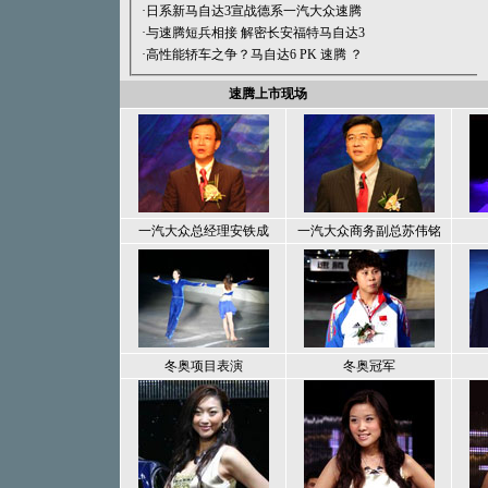
·日系新马自达3宣战德系一汽大众速腾
·与速腾短兵相接 解密长安福特马自达3
·高性能轿车之争？马自达6 PK 速腾 ？
速腾上市现场
一汽大众总经理安铁成
一汽大众商务副总苏伟铭
冬奥项目表演
冬奥冠军