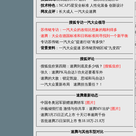
·
技术特色：
NCAP5星安全标准
人性化装备
创新设计
·
网友点评：
长大成人 一汽大众速腾
搜狐专访一汽大众领导
·苏伟铭专访：一汽大众的改组比想象的顺利得多
·速腾：大众在德国标准和日韩标准间寻找到一个新平衡
·专访苏伟铭:一汽大众"提速行动"有多快?
·
背景资料
：一汽大众提速 苏伟铭营销区域“九变四”
搜狐评论
·
搜狐侃价第四期：速腾到底卖多少钱？
[搜狐侃价]
·
张久：速腾PK马自达3 功夫还要看车外
·
速腾的大敌：锁定凯旋、思域和马自达3
·
一汽大众重新布局 速腾担当重任？！
速腾最新动态
·中国冬奥冠军获赠速腾轿车
[图片]
·许巍倾情打造 激情与你共享：速腾MV出炉
[图片]
·速腾3月25日正式上市 十天订单逾两千份
·首批速腾25日深圳上市 售18.18万-21.8万
速腾与其他车型对比