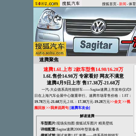
搜狐首页
-
新闻
-
体育
速腾聚焦
速腾1.6L上市 2款车型售14.98/16.28万
1.6L售价14.98万 专家看好 网友不满意
速腾4月9日上市 售17.38万-21.68万
一汽-大众德系高性能轿车——Sagitar速腾上市发布仪式9
日在上海汽车会展中心隆重举行。速腾市场零售价格：1.8T：
19.78
万元-
21.68
万元,2.0L：
17.38
万元-
19.28
万元
>>全文
>>视
频回放
>>我来说两句
[速腾车友会]
解读速腾
·
车型图片:
现场实拍图
搜狐试车图片
精美壁纸
·
详细配置
:
Sagitar速腾2006年型装备表
·
搜狐试驾:
测试速腾1.8T
速腾——德系高性能轿车