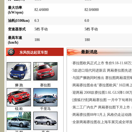
最大功率
82.4/6000
82.0/6000
(kW/rpm)
油耗(l/100km)
6.3
6.0
变速器形式
5档 手动
5档 手动
最高车速
186
180
(km/h)
最新消息
东风悦达起亚车型
·
赛拉图欧风正式上市 售价9.18-11.68
·
5款进口现代同进新店 两厢赛拉图先进
·
与国产狮跑同时推出 赛拉图两厢谍照
狮 跑
赛拉图
·
两厢赛拉图命名"赛拉图欧风" 16日将
·
迎两厢 2008款赛拉图1.6L GLS降1.08
·
[搜狐行情]两厢赛拉图 一月中下旬将
·
第二工厂内生产 两厢赛拉图下月上市
锐 欧
千里马
·
两厢赛拉图08年1月上 风格仍走运动
·
全新两厢赛拉图在上海车展完成全球