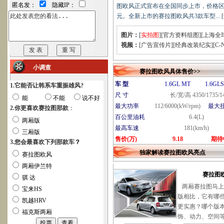
匿名发：
隐藏IP：
图欧风正式宣布在全国同步上市，价格区间为：
元。全新上市的赛拉图欧风共3款车型... [
图片：
[
实拍图
][
官方资料组图
][
上海全
视频：
[
广告宣传片
][
经典改装纪实
][
C-
小调查
赛拉图欧风具体售价>>
车 型
1.6GL MT
1.6GL
1.它能否让韩系车重振雄风?
尺 寸
长/宽/高 4350/1735/
能
不能
说不好
最大功率
112/6000(kW/rpm)
最大
2.你更喜欢赛拉图那款
：
百公里油耗
6.4(L)
两厢版
最高车速
181(km/h)
三厢版
售价(万)
9.18
期待
3.您会最喜欢下列那款车
？
独家解读赛拉图欧风亮点
赛拉图欧风
两厢伊兰特
赛拉图
骐 达
两厢赛拉图马上
宝来HS
版相比，它有哪
凯越HRV
更实惠？哪个版
福克斯两厢
饰、动力、空间等