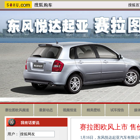
搜狐首
赛拉图欧风频道
最新动态
视频报道
精美壁纸
试车报告
媒
我有话要说
赛拉图欧风上市 售价9.
用户：
1月16日，东风悦达起亚汽车有限公