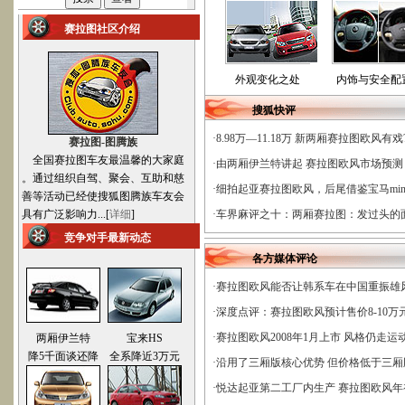
赛拉图社区介绍
外观变化之处
内饰与安全配
搜狐快评
·8.98万—11.18万 新两厢赛拉图欧风有戏
赛拉图-图腾族
全国赛拉图车友最温馨的大家庭
·由两厢伊兰特讲起 赛拉图欧风市场预测
。通过组织自驾、聚会、互助和慈
·细拍起亚赛拉图欧风，后尾借鉴宝马min
善等活动已经使搜狐图腾族车友会
具有广泛影响力...[
详细
]
·车界麻评之十：两厢赛拉图：发过头的
竞争对手最新动态
各方媒体评论
·
赛拉图欧风能否让韩系车在中国重振雄
·
深度点评：赛拉图欧风预计售价8-10万
·
赛拉图欧风2008年1月上市 风格仍走运
两厢伊兰特
宝来HS
降5千面谈还降
全系降近3万元
·
沿用了三厢版核心优势 但价格低于三厢
·
悦达起亚第二工厂内生产 赛拉图欧风年