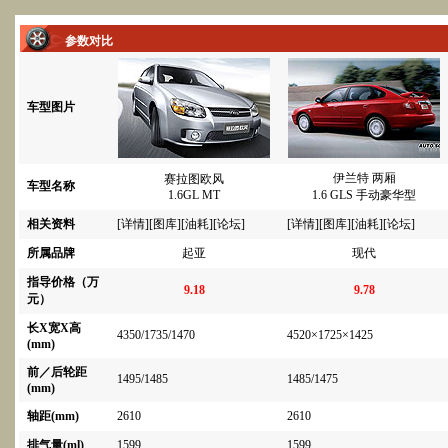
参数对比
车型图片
伊兰特 两厢
赛拉图欧风
车型名称
1.6GL MT
1.6 GLS 手动豪华型
相关资料
[
详情
][
图库
][
油耗
][
论坛
]
[
详情
][
图库
][
油耗
][
论坛
]
所属品牌
起亚
现代
指导价格（万
9.18
9.78
元）
长X宽X高
4350/1735/1470
4520×1725×1425
(mm)
前／后轮距
1495/1485
1485/1475
(mm)
轴距(mm)
2610
2610
排气量(ml)
1599
1599