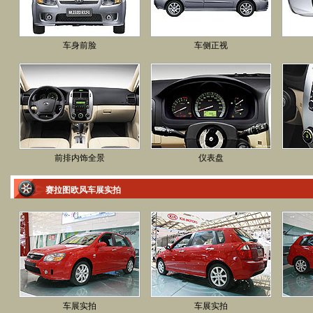
车身前脸
车侧正视
前排内饰全景
仪表盘
赛拉图欧风车展实拍
车展实拍
车展实拍