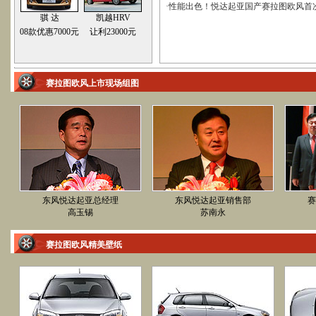
·
性能出色！悦达起亚国产赛拉图欧风首
骐 达
凯越HRV
08款优惠7000元
让利23000元
赛拉图欧风上市现场组图
东风悦达起亚总经理
东风悦达起亚销售部
赛
高玉锡
苏南永
赛拉图欧风精美壁纸