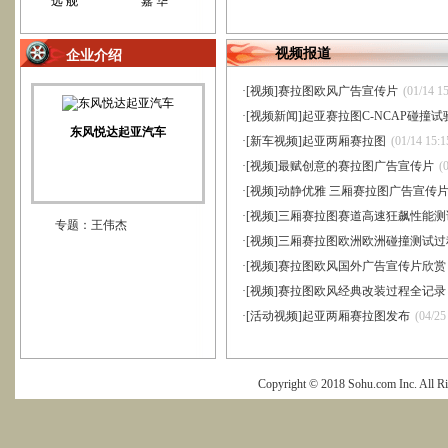
远 舰
嘉 华
视频报道
企业介绍
·
[视频]赛拉图欧风广告宣传片
(01/14 15
·
[视频新闻]起亚赛拉图C-NCAP碰撞试
东风悦达起亚汽车
·
[新车视频]起亚两厢赛拉图
(01/14 15:1
·
[视频]最赋创意的赛拉图广告宣传片
(
·
[视频]动静优雅 三厢赛拉图广告宣传
·
[视频]三厢赛拉图赛道高速狂飙性能测
专题：王伟杰
·
[视频]三厢赛拉图欧洲欧洲碰撞测试过
·
[视频]赛拉图欧风国外广告宣传片欣赏
·
[视频]赛拉图欧风经典改装过程全记录
·
[活动视频]起亚两厢赛拉图发布
(04/25
Copyright © 2018 Sohu.com Inc. Al