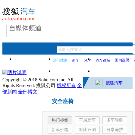
首页
新闻
买车指导
热门搜索：
新车
SUV
汽车改装
国内谍照
用车宝典
车文化
二手车
Copyright © 2018 Sohu.com Inc. All
搜狐汽车
Rights Reserved. 搜狐公司
版权所有
全
部新闻
全部博文
安全座椅
热门标签
车展新车
多车导购
新车价格
对比评测
日常养护