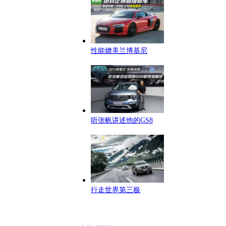
性能媲美兰博基尼
听张帆讲述他的GS8
行走世界第三极