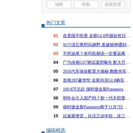
油耗
轮胎
改装欣赏
热门文章
01
在美国不吃香 全新GL8升级欲抢日系饭碗？
02
SUV没它甭想玩越野 差速锁神通到底有多大？
03
不想追尾？老司机都说一定要远离这6种车！
04
广汽传祺GS7测试谍照曝光 配大尺寸屏幕
05
2016汽车保命配置大揭秘 数数你车占几样？
06
首推28T豪华型 全新别克GL8购车手册
07
169.8万元起 保时捷全新Panamera亚洲首发
08
明年会引入国产吗？新一代丰田普锐斯解析
09
保时捷全新Panamera将于11月7日亚洲首发
10
比途观便宜，比汉兰达年轻，这三款15万SUV怎么选
编辑精选