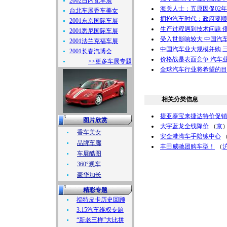
2002日内瓦车展
海关人士：五原因促02
台北车展香车美女
拥抱汽车时代：政府要顺
2001东京国际车展
生产过程遇到技术问题 
2001悉尼国际车展
受入世影响较大 中国汽
2001法兰克福车展
中国汽车业大规模并购 
2001长春汽博会
价格战是表面竞争 汽车
>>更多车展专题
全球汽车行业将希望的目
相关分类信息
捷亚泰宝来捷达特价促销
图片欣赏
大宇蓝龙全线降价
（
京
香车美女
安全港湾车手陪练中心
品牌车廊
丰田威驰团购车型！
（
车展酷图
360°观车
豪华加长
精彩专题
福特皮卡历史回顾
3.15汽车维权专题
“新老三样”大比拼