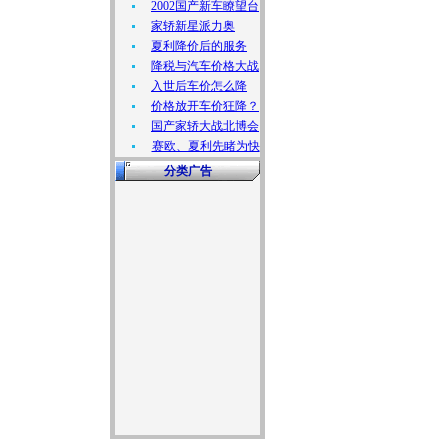
2002国产新车瞭望台
家轿新星派力奥
夏利降价后的服务
降税与汽车价格大战
入世后车价怎么降
价格放开车价狂降？
国产家轿大战北博会
赛欧、夏利先睹为快
分类广告