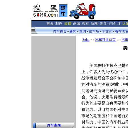
首页
-
邮件
-
短信
-
商城
-
搜索
-
新闻
-
体育
-
财经
-
IT
-
娱
汽车首页
新闻
查询
试车场
车文化
香车美
Sohu
>>
汽车频道首页
>>
汽
美
美国攻打伊拉克已是
上，许多人为此忧心忡忡
战争爆发后会不会抑制中
姓对汽车的消费?对此，中
问题研究所研究员姜跃春
会。他说，决定消费者最
行为的主要是自身需要和
费能力。以目前国外对中
市场的期望度和中国老百
付能力，中国的汽车行业
汽车查询