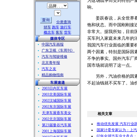
为这场战争而受到特别严
响。
姜跃春说，从全世界看，
分类查询
饱和状态。而中国刚刚接近
轿车
跑车
旅行车
非常大。据我所知，目前
概念车
客车
货车
买车列入家庭未来几年的
媒体专区
中国汽车画报
我国汽车行业面临的重要
广东卫视《车周刊》
两个因素，特别是国际因
汽车与驾驶维修
不争的事实。国外汽车厂
北京青年报
国市场就说明了这一点。
汽车之友
精品购物指南
另外，汽油价格的因素在
车展速递
不起油钱就不买车了。油
2003日内瓦车展
2003北美国际车展
2002汉城国际车展
2002东京国际车展
天津车展香车美女
相关文章
2002北京国际车展
推动优先发展 汽车行业
第23届曼谷汽车展
国家计委专家认为：上汽
2001上海国际车展
02年全球汽车业大盘点