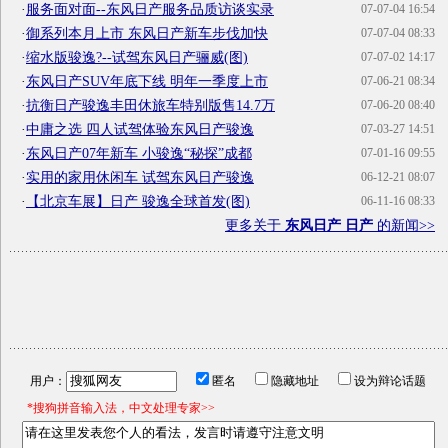
·
服务面对面--东风日产服务品质访谈实录
07-07-04 16:54
·
御系列本月上市 东风日产新车步伐加快
07-07-04 08:33
·
缩水版骏逸?--试驾东风日产骊威(图)
07-07-02 14:17
·
东风日产SUV年底下线 明年一季度上市
07-06-21 08:34
·
抗衡日产骏逸丰田休旅车特别版售14.7万
07-06-20 08:40
·
中庸之选 四人试驾体验东风日产骏逸
07-03-27 14:51
·
东风日产07年新车 小骏逸“秘探”成都
07-01-16 09:55
·
实用的家用休闲车 试驾东风日产骏逸
06-12-21 08:07
·
【北京车展】日产 骏逸全球首发(图)
06-11-16 08:33
更多关于
东风日产 日产
的新闻>>
用户：
匿名
隐藏地址
设为辩论话题
*搜狗拼音输入法，中文处理专家>>